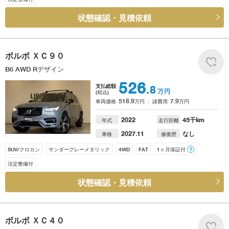
状態確認・見積依頼
ボルボ
ＸＣ９０
B6 AWD Rデザイン
526
支払総額
.8
万円
(税込)
518.9
7.9
車両価格
万円
諸費用
万円
2022
45
千km
年式
走行距離
2027.11
なし
車検
修復歴
SUV/クロカン
サンダーグレーメタリック
4WD
FAT
1ヶ月保証付
？
法定整備付
状態確認・見積依頼
ボルボ
ＸＣ４０