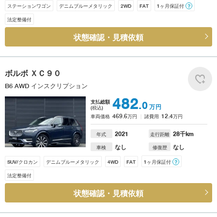
ステーションワゴン
デニムブルーメタリック
2WD
FAT
1ヶ月保証付
？
法定整備付
状態確認・見積依頼
ボルボ
ＸＣ９０
B6 AWD インスクリプション
482
支払総額
.0
万円
(税込)
469.6
12.4
車両価格
万円
諸費用
万円
2021
28
千km
年式
走行距離
なし
なし
車検
修復歴
SUV/クロカン
デニムブルーメタリック
4WD
FAT
1ヶ月保証付
？
法定整備付
状態確認・見積依頼