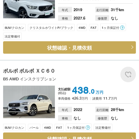
2019
31
千km
年式
走行距離
2027.6
なし
車検
修復歴
SUV/クロカン
クリスタルホワイトP/ブラック
4WD
FAT
1ヶ月保証付
？
法定整備付
状態確認・見積依頼
ボルボ
ボルボ ＸＣ６０
B5 AWD インスクリプション
438
支払総額
.0
万円
(税込)
426.3
11.7
車両価格
万円
諸費用
万円
2022
28
千km
年式
走行距離
なし
なし
車検
修復歴
SUV/クロカン
パール
4WD
FAT
1ヶ月保証付
？
法定整備付