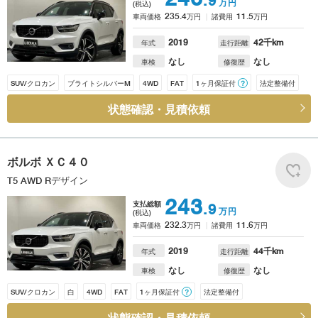
.9
万円
(税込)
235.4
11.5
車両価格
万円
諸費用
万円
2019
42
千km
年式
走行距離
なし
なし
車検
修復歴
SUV/クロカン
ブライトシルバーM
4WD
FAT
1ヶ月保証付
？
法定整備付
状態確認・見積依頼
ボルボ
ＸＣ４０
T5 AWD Rデザイン
243
支払総額
.9
万円
(税込)
232.3
11.6
車両価格
万円
諸費用
万円
2019
44
千km
年式
走行距離
なし
なし
車検
修復歴
SUV/クロカン
白
4WD
FAT
1ヶ月保証付
？
法定整備付