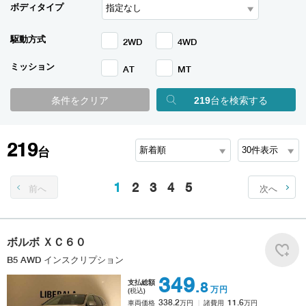
ボディタイプ
駆動方式
2WD
4WD
ミッション
AT
MT
条件をクリア
219
台を検索する
219
台
1
2
3
4
5
前へ
次へ
ボルボ
ＸＣ６０
B5 AWD インスクリプション
349
支払総額
.8
万円
(税込)
338.2
11.6
車両価格
万円
諸費用
万円