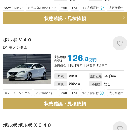
SUV/クロカン
クリスタルホワイトP
4WD
FAT
1ヶ月保証付
？
法定整備付
状態確認・見積依頼
ボルボ
Ｖ４０
D4 モメンタム
126
支払総額
.8
万円
(税込)
119.4
7.4
車両価格
万円
諸費用
万円
2018
64
千km
年式
走行距離
2027.4
なし
車検
修復歴
ステーションワゴン
アイスホワイト
2WD
FAT
1ヶ月保証付
？
法定整備付
状態確認・見積依頼
ボルボ
ボルボ ＸＣ４０