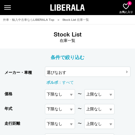
LIBERA
0
お気に入り
外車・輸入中古車ならLIBERALA Top
>
Stock List 在庫一覧
Stock List
在庫一覧
条件で絞り込む
メーカー・車種
選びなおす
ボルボ
：
すべて
価格
〜
年式
〜
走行距離
〜