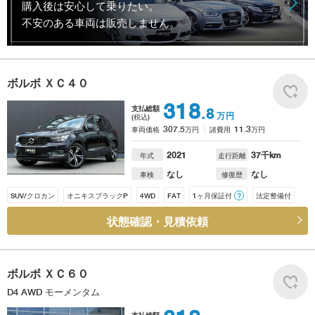
購入後は安心して乗りたい。
不安のある車両は販売しません。
ボルボ
ＸＣ４０
318
支払総額
.8
万円
(税込)
307.5
11.3
車両価格
万円
諸費用
万円
2021
37
千km
年式
走行距離
なし
なし
車検
修復歴
SUV/クロカン
オニキスブラックP
4WD
FAT
1ヶ月保証付
？
法定整備付
状態確認・見積依頼
ボルボ
ＸＣ６０
D4 AWD モーメンタム
支払総額