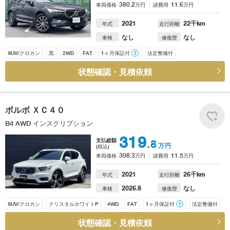
380.2
11.6
車両価格
万円
諸費用
万円
2021
22
千km
年式
走行距離
なし
なし
車検
修復歴
SUV/クロカン
黒
2WD
FAT
1ヶ月保証付
？
法定整備付
状態確認・見積依頼
ボルボ
ＸＣ４０
B4 AWD インスクリプション
319
支払総額
.8
万円
(税込)
308.3
11.5
車両価格
万円
諸費用
万円
2021
26
千km
年式
走行距離
2026.8
なし
車検
修復歴
SUV/クロカン
クリスタルホワイトP
4WD
FAT
1ヶ月保証付
？
法定整備付
状態確認・見積依頼