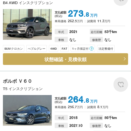
B4 AWD インスクリプション
273
支払総額
.8
万円
(税込)
262.5
11.3
車両価格
万円
諸費用
万円
2021
53
千km
年式
走行距離
なし
なし
車検
修復歴
SUV/クロカン
ぺブルグレー
4WD
FAT
1ヶ月保証付
？
法定整備付
状態確認・見積依頼
ボルボ
Ｖ６０
T5 インスクリプション
264
支払総額
.8
万円
(税込)
256.7
8.1
車両価格
万円
諸費用
万円
2018
56
千km
年式
走行距離
2027.10
なし
車検
修復歴