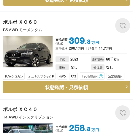
状態確認・見積依頼
ボルボ
ＸＣ６０
B5 AWD モーメンタム
309
支払総額
.8
万円
(税込)
298.1
11.7
車両価格
万円
諸費用
万円
2021
60
千km
年式
走行距離
なし
なし
車検
修復歴
SUV/クロカン
オニキスブラックP
4WD
FAT
1ヶ月保証付
？
法定整備付
状態確認・見積依頼
ボルボ
ＸＣ４０
T4 AWD インスクリプション
258
支払総額
.8
万円
(税込)