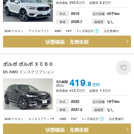
250.6
8.2
車両価格
万円
諸費用
万円
2019
45
千km
年式
走行距離
2028.7
なし
車検
修復歴
SUV/クロカン
アイスホワイト
4WD
FAT
1ヶ月保証付
？
法定整備付
状態確認・見積依頼
ボルボ
ボルボ ＸＣ６０
B5 AWD インスクリプション
419
支払総額
.8
万円
(税込)
412.3
7.5
車両価格
万円
諸費用
万円
2022
19
千km
年式
走行距離
2027.2
なし
車検
修復歴
SUV/クロカン
オニキスブラックP
2WD
FAT
1ヶ月保証付
？
法定整備付
状態確認・見積依頼