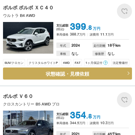
ボルボ
ボルボ ＸＣ４０
ウルトラ B4 AWD
399
支払総額
.8
万円
(税込)
388.7
11.1
車両価格
万円
諸費用
万円
2024
18
千km
年式
走行距離
なし
なし
車検
修復歴
SUV/クロカン
クリスタルホワイトP
4WD
FAT
1ヶ月保証付
？
法定整備付
状態確認・見積依頼
ボルボ
Ｖ６０
クロスカントリー B5 AWD プロ
354
支払総額
.8
万円
(税込)
344.5
10.3
車両価格
万円
諸費用
万円
2021
45
千km
年式
走行距離