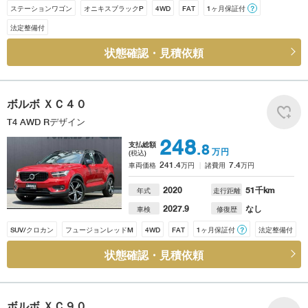
ステーションワゴン
オニキスブラックP
4WD
FAT
1ヶ月保証付
？
法定整備付
状態確認・見積依頼
ボルボ
ＸＣ４０
T4 AWD Rデザイン
248
支払総額
.8
万円
(税込)
241.4
7.4
車両価格
万円
諸費用
万円
2020
51
千km
年式
走行距離
2027.9
なし
車検
修復歴
SUV/クロカン
フュージョンレッドM
4WD
FAT
1ヶ月保証付
？
法定整備付
状態確認・見積依頼
ボルボ
ＸＣ９０