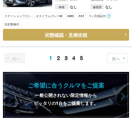
なし
なし
車検
修復歴
ステーションワゴン
オスミウムグレーM
4WD
FAT
1ヶ月保証付
？
法定整備付
状態確認・見積依頼
1
2
3
4
5
前へ
次へ
ご希望に合うクルマをご提案
一般公開されない限定情報から
ピッタリの1台をご提案します。