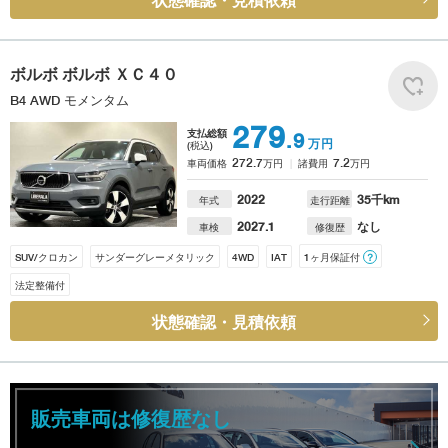
状態確認・見積依頼
ボルボ
ボルボ ＸＣ４０
B4 AWD モメンタム
279
支払総額
.9
万円
(税込)
272.7
7.2
車両価格
万円
諸費用
万円
2022
35
千km
年式
走行距離
2027.1
なし
車検
修復歴
SUV/クロカン
サンダーグレーメタリック
4WD
IAT
1ヶ月保証付
？
法定整備付
状態確認・見積依頼
販売車両は修復歴なし