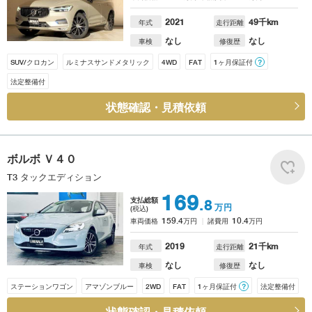
2021
49
千km
年式
走行距離
なし
なし
車検
修復歴
SUV/クロカン
ルミナスサンドメタリック
4WD
FAT
1ヶ月保証付
？
法定整備付
状態確認・見積依頼
ボルボ
Ｖ４０
T3 タックエディション
169
支払総額
.8
万円
(税込)
159.4
10.4
車両価格
万円
諸費用
万円
2019
21
千km
年式
走行距離
なし
なし
車検
修復歴
ステーションワゴン
アマゾンブルー
2WD
FAT
1ヶ月保証付
？
法定整備付