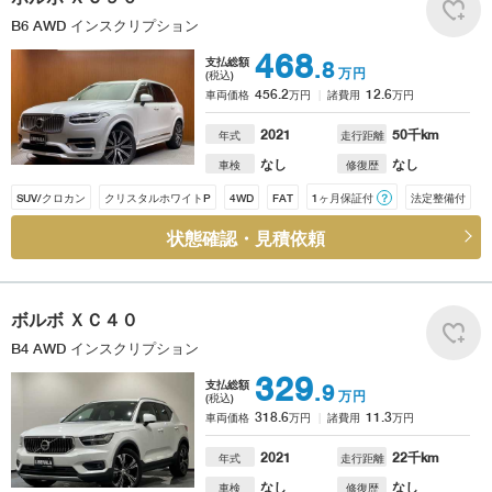
B6 AWD インスクリプション
468
支払総額
.8
万円
(税込)
456.2
12.6
車両価格
万円
諸費用
万円
2021
50
千km
年式
走行距離
なし
なし
車検
修復歴
SUV/クロカン
クリスタルホワイトP
4WD
FAT
1ヶ月保証付
？
法定整備付
状態確認・見積依頼
ボルボ
ＸＣ４０
B4 AWD インスクリプション
329
支払総額
.9
万円
(税込)
318.6
11.3
車両価格
万円
諸費用
万円
2021
22
千km
年式
走行距離
なし
なし
車検
修復歴