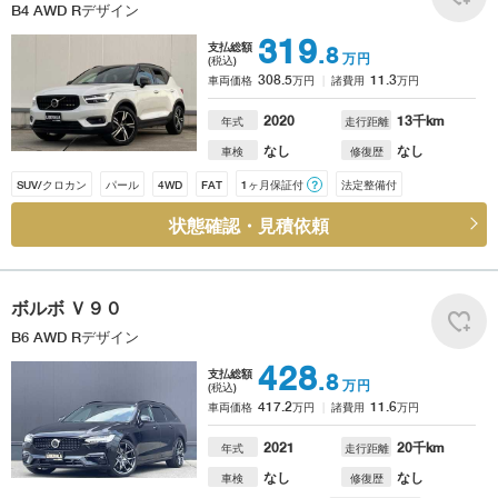
B4 AWD Rデザイン
319
支払総額
.8
万円
(税込)
308.5
11.3
車両価格
万円
諸費用
万円
2020
13
千km
年式
走行距離
なし
なし
車検
修復歴
SUV/クロカン
パール
4WD
FAT
1ヶ月保証付
？
法定整備付
状態確認・見積依頼
ボルボ
Ｖ９０
B6 AWD Rデザイン
428
支払総額
.8
万円
(税込)
417.2
11.6
車両価格
万円
諸費用
万円
2021
20
千km
年式
走行距離
なし
なし
車検
修復歴