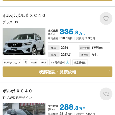
ボルボ
ボルボ ＸＣ４０
プラス B3
335
支払総額
.8
万円
(税込)
328.5
7.3
車両価格
万円
諸費用
万円
2024
17
千km
年式
走行距離
2027.7
なし
車検
修復歴
SUV/クロカン
青
4WD
FAT
1ヶ月保証付
？
法定整備付
状態確認・見積依頼
ボルボ
ＸＣ４０
T4 AWD Rデザイン
288
支払総額
.8
万円
(税込)
281.3
7.5
車両価格
万円
諸費用
万円