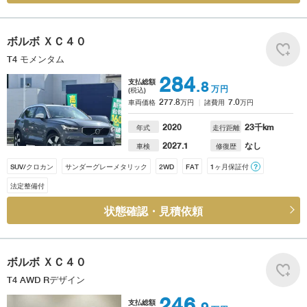
ボルボ
ＸＣ４０
T4 モメンタム
284
支払総額
.8
万円
(税込)
277.8
7.0
車両価格
万円
諸費用
万円
2020
23
千km
年式
走行距離
2027.1
なし
車検
修復歴
SUV/クロカン
サンダーグレーメタリック
2WD
FAT
1ヶ月保証付
？
法定整備付
状態確認・見積依頼
ボルボ
ＸＣ４０
T4 AWD Rデザイン
246
支払総額