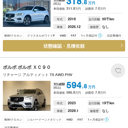
318
.8
万円
(税込)
311.8
7.0
車両価格
万円
諸費用
万円
2019
50
千km
年式
走行距離
2026.12
なし
車検
修復歴
SUV/クロカン
クリスタルホワイトP
4WD
FAT
1ヶ月保証付
？
法定整備付
状態確認・見積依頼
ボルボ
ボルボ ＸＣ９０
リチャージ アルティメット T8 AWD PHV
594
支払総額
.8
万円
(税込)
586.9
7.9
車両価格
万円
諸費用
万円
2023
19
千km
年式
走行距離
2028.1
なし
車検
修復歴
SUV/クロカン
シルバードーンメタリック
4WD
FAT
1ヶ月保証付
？
法定整備付