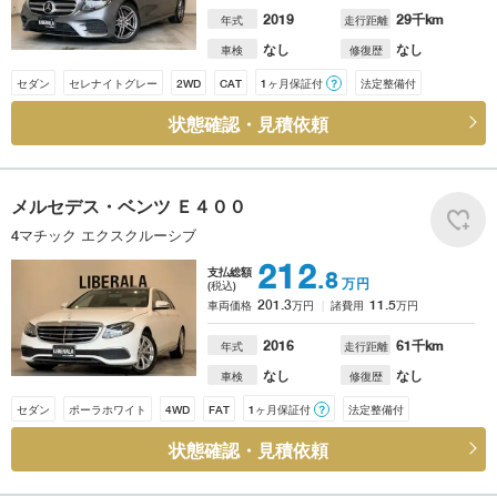
2019
29
千km
年式
走行距離
なし
なし
車検
修復歴
セダン
セレナイトグレー
2WD
CAT
1ヶ月保証付
？
法定整備付
状態確認・見積依頼
メルセデス・ベンツ
Ｅ４００
4マチック エクスクルーシブ
212
支払総額
.8
万円
(税込)
201.3
11.5
車両価格
万円
諸費用
万円
2016
61
千km
年式
走行距離
なし
なし
車検
修復歴
セダン
ポーラホワイト
4WD
FAT
1ヶ月保証付
？
法定整備付
状態確認・見積依頼