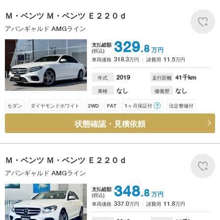
Ｍ・ベンツ
Ｍ・ベンツ Ｅ２２０ｄ
アバンギャルド AMGライン
329
支払総額
.8
万円
(税込)
318.3
11.5
車両価格
万円
諸費用
万円
2019
41
千km
年式
走行距離
なし
なし
車検
修復歴
セダン
ダイヤモンドホワイト
2WD
FAT
1ヶ月保証付
？
法定整備付
状態確認・見積依頼
Ｍ・ベンツ
Ｍ・ベンツ Ｅ２２０ｄ
アバンギャルド AMGライン
348
支払総額
.8
万円
(税込)
337.0
11.8
車両価格
万円
諸費用
万円