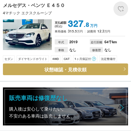
メルセデス・ベンツ
Ｅ４５０
4マチック エクスクルーシブ
327
支払総額
.8
万円
(税込)
315.5
12.3
車両価格
万円
諸費用
万円
2019
64
千km
年式
走行距離
なし
なし
車検
修復歴
セダン
ダイヤモンドホワイト
4WD
CAT
1ヶ月保証付
？
法定整備付
状態確認・見積依頼
販売車両は修復歴なし
購入後は安心して乗りたい。
不安のある車両は販売しません。