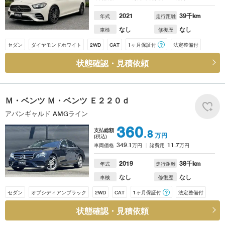
2021
39
千km
年式
走行距離
なし
なし
車検
修復歴
セダン
ダイヤモンドホワイト
2WD
CAT
1ヶ月保証付
？
法定整備付
状態確認・見積依頼
Ｍ・ベンツ
Ｍ・ベンツ Ｅ２２０ｄ
アバンギャルド AMGライン
360
支払総額
.8
万円
(税込)
349.1
11.7
車両価格
万円
諸費用
万円
2019
38
千km
年式
走行距離
なし
なし
車検
修復歴
セダン
オブシディアンブラック
2WD
CAT
1ヶ月保証付
？
法定整備付
状態確認・見積依頼