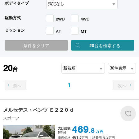
ボディタイプ
駆動方式
2WD
4WD
ミッション
AT
MT
条件をクリア
20
台を検索する
20
台
1
前へ
次へ
メルセデス・ベンツ
Ｅ２２０ｄ
スポーツ
469
支払総額
.8
万円
(税込)
461.5
8.3
車両価格
万円
諸費用
万円