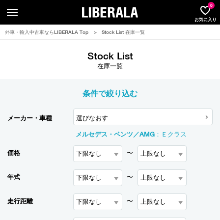
LIBERA
0
お気に入り
外車・輸入中古車ならLIBERALA Top
>
Stock List 在庫一覧
Stock List
在庫一覧
条件で絞り込む
メーカー・車種
選びなおす
メルセデス・ベンツ／AMG
：
Ｅクラス
価格
〜
年式
〜
走行距離
〜