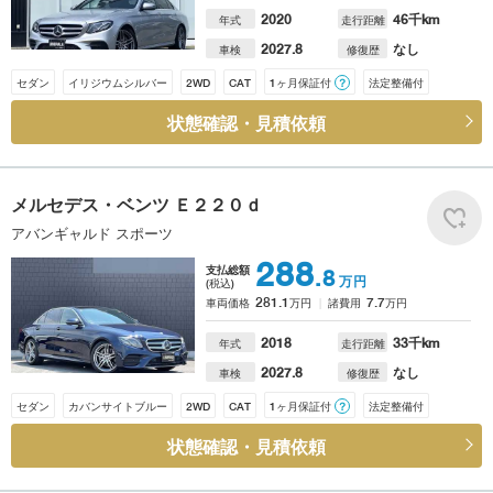
2020
46
千km
年式
走行距離
2027.8
なし
車検
修復歴
セダン
イリジウムシルバー
2WD
CAT
1ヶ月保証付
？
法定整備付
状態確認・見積依頼
メルセデス・ベンツ
Ｅ２２０ｄ
アバンギャルド スポーツ
288
支払総額
.8
万円
(税込)
281.1
7.7
車両価格
万円
諸費用
万円
2018
33
千km
年式
走行距離
2027.8
なし
車検
修復歴
セダン
カバンサイトブルー
2WD
CAT
1ヶ月保証付
？
法定整備付
状態確認・見積依頼