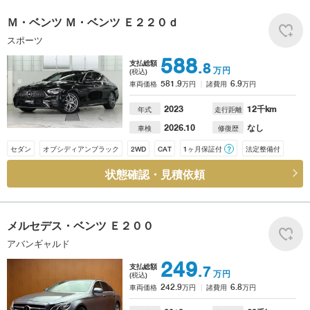
Ｍ・ベンツ
Ｍ・ベンツ Ｅ２２０ｄ
スポーツ
588
支払総額
.8
万円
(税込)
581.9
6.9
車両価格
万円
諸費用
万円
2023
12
千km
年式
走行距離
2026.10
なし
車検
修復歴
セダン
オブシディアンブラック
2WD
CAT
1ヶ月保証付
？
法定整備付
状態確認・見積依頼
メルセデス・ベンツ
Ｅ２００
アバンギャルド
249
支払総額
.7
万円
(税込)
242.9
6.8
車両価格
万円
諸費用
万円