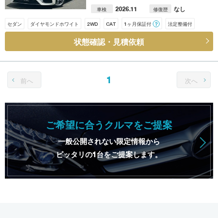
2026.11
なし
車検
修復歴
セダン
ダイヤモンドホワイト
2WD
CAT
1ヶ月保証付
？
法定整備付
状態確認・見積依頼
1
前へ
次へ
ご希望に合うクルマをご提案
一般公開されない限定情報から
ピッタリの1台をご提案します。