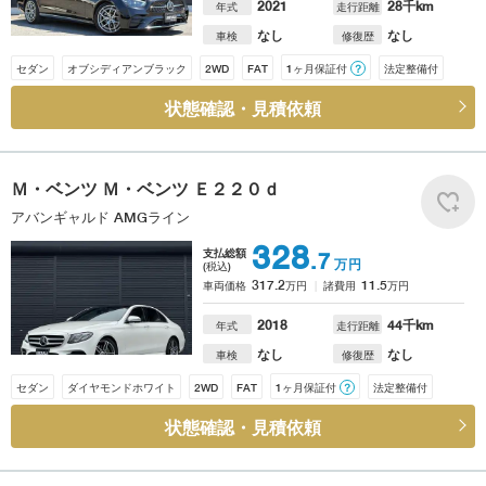
2021
28
千km
年式
走行距離
なし
なし
車検
修復歴
セダン
オブシディアンブラック
2WD
FAT
1ヶ月保証付
？
法定整備付
状態確認・見積依頼
Ｍ・ベンツ
Ｍ・ベンツ Ｅ２２０ｄ
アバンギャルド AMGライン
328
支払総額
.7
万円
(税込)
317.2
11.5
車両価格
万円
諸費用
万円
2018
44
千km
年式
走行距離
なし
なし
車検
修復歴
セダン
ダイヤモンドホワイト
2WD
FAT
1ヶ月保証付
？
法定整備付
状態確認・見積依頼