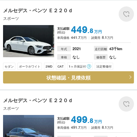
メルセデス・ベンツ
Ｅ２２０ｄ
スポーツ
449
支払総額
.8
万円
(税込)
441.7
8.1
車両価格
万円
諸費用
万円
2021
43
千km
年式
走行距離
なし
なし
車検
修復歴
セダン
ポーラホワイト
2WD
CAT
1ヶ月保証付
？
法定整備付
状態確認・見積依頼
メルセデス・ベンツ
Ｅ２２０ｄ
スポーツ
499
支払総額
.8
万円
(税込)
491.7
8.1
車両価格
万円
諸費用
万円