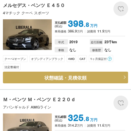
メルセデス・ベンツ
Ｅ４５０
4マチック クーペ スポーツ
398
支払総額
.8
万円
(税込)
386.9
11.9
車両価格
万円
諸費用
万円
2019
23
千km
年式
走行距離
なし
なし
車検
修復歴
クーペ/オープン
オブシディアンブラック
4WD
CAT
1ヶ月保証付
？
法定整備付
状態確認・見積依頼
Ｍ・ベンツ
Ｍ・ベンツ Ｅ２２０ｄ
アバンギャルド AMGライン
325
支払総額
.8
万円
(税込)
314.2
11.6
車両価格
万円
諸費用
万円