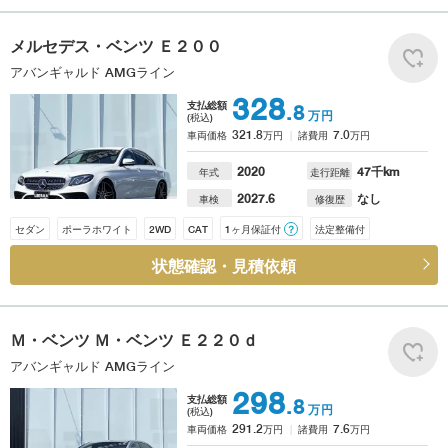
メルセデス・ベンツ
Ｅ２００
アバンギャルド AMGライン
328
支払総額
.8
万円
(税込)
321.8
7.0
車両価格
万円
諸費用
万円
2020
47
千km
年式
走行距離
2027.6
なし
車検
修復歴
セダン
ポーラホワイト
2WD
CAT
1ヶ月保証付
？
法定整備付
状態確認・見積依頼
Ｍ・ベンツ
Ｍ・ベンツ Ｅ２２０ｄ
アバンギャルド AMGライン
298
支払総額
.8
万円
(税込)
291.2
7.6
車両価格
万円
諸費用
万円