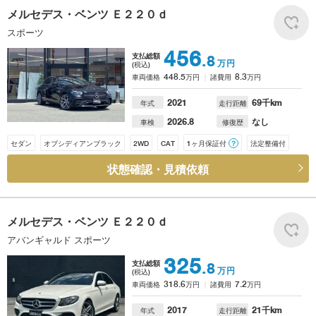
メルセデス・ベンツ
Ｅ２２０ｄ
スポーツ
456
支払総額
.8
万円
(税込)
448.5
8.3
車両価格
万円
諸費用
万円
2021
69
千km
年式
走行距離
2026.8
なし
車検
修復歴
セダン
オブシディアンブラック
2WD
CAT
1ヶ月保証付
？
法定整備付
状態確認・見積依頼
メルセデス・ベンツ
Ｅ２２０ｄ
アバンギャルド スポーツ
325
支払総額
.8
万円
(税込)
318.6
7.2
車両価格
万円
諸費用
万円
2017
21
千km
年式
走行距離