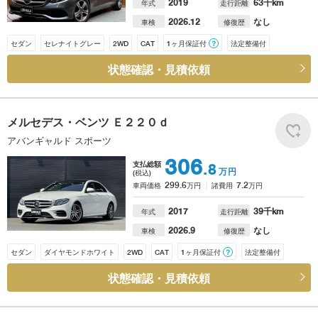
2019
63
千km
年式
走行距離
2026.12
なし
車検
修復歴
セダン
セレナイトグレー
2WD
CAT
1ヶ月保証付
？
法定整備付
状態確認・見積依頼
メルセデス・ベンツ
Ｅ２２０ｄ
アバンギャルド スポーツ
306
支払総額
.8
万円
(税込)
299.6
7.2
車両価格
万円
諸費用
万円
2017
39
千km
年式
走行距離
2026.9
なし
車検
修復歴
セダン
ダイヤモンドホワイト
2WD
CAT
1ヶ月保証付
？
法定整備付
状態確認・見積依頼