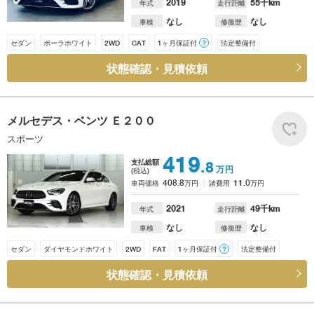
2019
55
千km
年式
走行距離
なし
なし
車検
修復歴
セダン
ポーラホワイト
2WD
CAT
1ヶ月保証付
？
法定整備付
状態確認・見積依頼
メルセデス・ベンツ
Ｅ２００
スポーツ
419
支払総額
.8
万円
(税込)
408.8
11.0
車両価格
万円
諸費用
万円
2021
49
千km
年式
走行距離
なし
なし
車検
修復歴
セダン
ダイヤモンドホワイト
2WD
FAT
1ヶ月保証付
？
法定整備付
状態確認・見積依頼