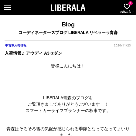
LIBER
0
お気に入り
Blog
コーディネーターズブログ LIBERALA リベラーラ青森
2020/11/23
中古車入荷情報
入荷情報♬アウディ A3セダン
皆様こんにちは！
LIBERALA青森のブログを
ご覧頂きましてありがとうございます！！
スマートカーライフプランナーの板東です。
青森はそろそろ雪の気配が感じられる季節となってなってまいり
ました。