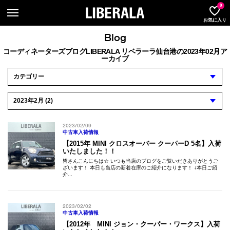
LIBER
0
お気に入り
Blog
コーディネーターズブログLIBERALA リベラーラ仙台港の2023年02月ア
ーカイブ
2023/02/09
中古車入荷情報
【2015年 MINI クロスオーバー クーパーD 5名】入荷
いたしました！！
皆さんこんにちは☆ いつも当店のブログをご覧いだきありがとうご
ざいます！ 本日も当店の新着在庫のご紹介になります！ ↓本日ご紹
介...
2023/02/02
中古車入荷情報
【2012年 MINI ジョン・クーパー・ワークス】入荷