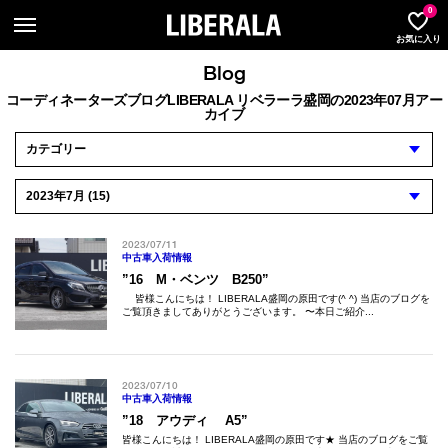
LIBER
0
お気に入り
Blog
コーディネーターズブログLIBERALA リベラーラ盛岡の2023年07月アー
カイブ
2023/07/11
中古車入荷情報
”16 M・ベンツ B250”
皆様こんにちは！ LIBERALA盛岡の原田です(^ ^) 当店のブログを
ご覧頂きましてありがとうございます。 〜本日ご紹介...
2023/07/10
中古車入荷情報
”18 アウディ A5”
皆様こんにちは！ LIBERALA盛岡の原田です★ 当店のブログをご覧