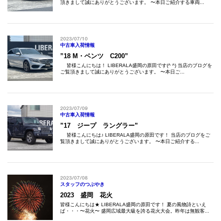
頂きまして誠にありがとうございます。 〜本日ご紹介する車両...
2023/07/10
中古車入荷情報
”18 M・ベンツ C200”
皆様こんにちは！ LIBERALA盛岡の原田です(^ ^) 当店のブログを
ご覧頂きまして誠にありがとうございます。 〜本日ご...
2023/07/09
中古車入荷情報
”17 ジープ ラングラー”
皆様こんにちは♪ LIBERALA盛岡の原田です！ 当店のブログをご
覧頂きまして誠にありがとうございます。 〜本日ご紹介する...
2023/07/08
スタッフのつぶやき
2023 盛岡 花火
皆様こんにちは★ LIBERALA盛岡の原田です！ 夏の風物詩といえ
ば・・・〜花火〜 盛岡広域最大級を誇る花火大会。昨年は無観客...