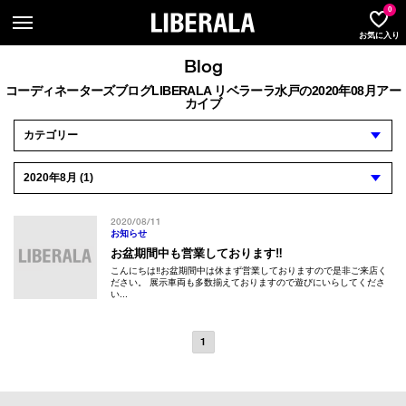
LIBER
0
お気に入り
Blog
コーディネーターズブログLIBERALA リベラーラ水戸の2020年08月アー
カイブ
2020/08/11
お知らせ
お盆期間中も営業しております‼︎
こんにちは‼︎お盆期間中は休まず営業しておりますので是非ご来店く
ださい。 展示車両も多数揃えておりますので遊びにいらしてくださ
い...
1