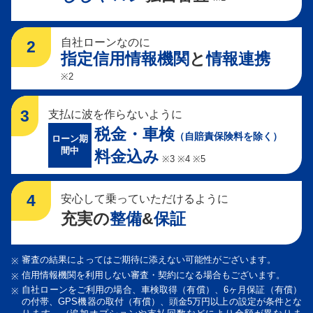
自社ローンなのに
2
指定信用情報機関
と
情報連携
※2
3
支払に波を作らないように
税金・車検
（自賠責保険料を除く）
ローン期
間中
料金込み
※3 ※4 ※5
4
安心して乗っていただけるように
充実の
整備
&
保証
審査の結果によってはご期待に添えない可能性がございます。
信用情報機関を利用しない審査・契約になる場合もございます。
自社ローンをご利用の場合、車検取得（有償）、6ヶ月保証（有償）
の付帯、GPS機器の取付（有償）、頭金5万円以上の設定が条件とな