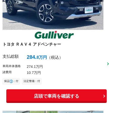
トヨタ
ＲＡＶ４
アドベンチャー
支払総額
284
.
8
万円
（税込）
車両本体価格
274
1
万円
諸費用
10
7
万円
保証
：付
法定整備：付
店頭で車両を確認する