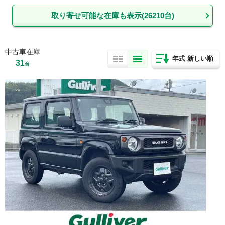
取り寄せ可能な在庫も表示(
26210
台)
中古車在庫
年式 新しい順
31
台