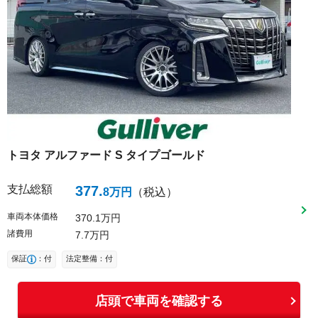
トヨタ
アルファード
S タイプゴールド
支払総額
377
.
8
万円
（税込）
車両本体価格
370
1
万円
諸費用
7
7
万円
保証
：付
法定整備：付
店頭で車両を確認する