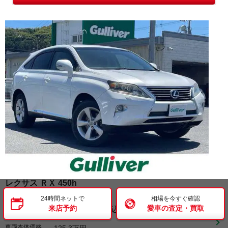
レクサス
ＲＸ
450h
24時間ネットで
相場を今すぐ確認
支払総額
139
.
来店予約
愛車の査定・買取
8
万円
（税込）
車両本体価格