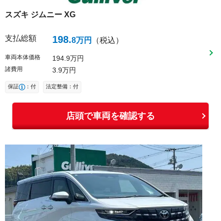
スズキ
ジムニー
XG
支払総額
198
.
8
万円
（税込）
車両本体価格
194
9
万円
諸費用
3
9
万円
保証
：付
法定整備：付
店頭で車両を確認する