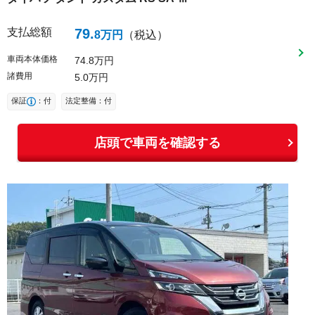
支払総額
79
.
8
万円
（税込）
車両本体価格
74
8
万円
諸費用
5
0
万円
保証
：付
法定整備：付
店頭で車両を確認する