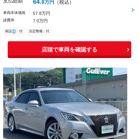
支払総額
64
.
8
万円
（税込）
車両本体価格
57
8
万円
諸費用
7
0
万円
保証
：付
法定整備：付
店頭で車両を確認する