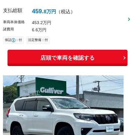
支払総額
459
.
8
万円
（税込）
車両本体価格
453
2
万円
諸費用
6
6
万円
保証
：付
法定整備：付
店頭で車両を確認する