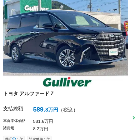
トヨタ
アルファード
Z
支払総額
589
.
8
万円
（税込）
車両本体価格
581
6
万円
諸費用
8
2
万円
保証
：付
法定整備：付