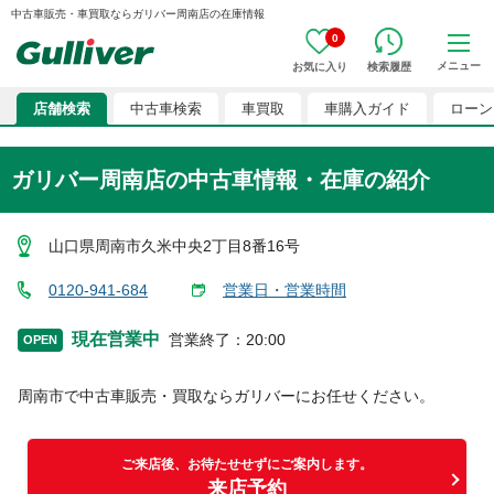
中古車販売・車買取ならガリバー周南店の在庫情報
0
メニュー
お気に入り
検索履歴
店舗検索
中古車検索
車買取
車購入ガイド
ローン
ガリバー周南店
の中古車情報・在庫の紹介
山口県周南市久米中央2丁目8番16号
0120-941-684
営業日・営業時間
現在営業中
営業終了
：
20:00
OPEN
周南市
で中古車販売・買取ならガリバーにお任せください。
ご来店後、お待たせせずにご案内します。
来店予約