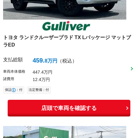
トヨタ
ランドクルーザープラド
TX Lパッケージ マットブ
ラED
支払総額
459
.
8
万円
（税込）
車両本体価格
447
4
万円
諸費用
12
4
万円
保証
：付
法定整備：付
店頭で車両を確認する