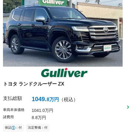
トヨタ
ランドクルーザー
ZX
支払総額
1049
.
8
万円
（税込）
車両本体価格
1041
0
万円
諸費用
8
8
万円
保証
：付
法定整備：付