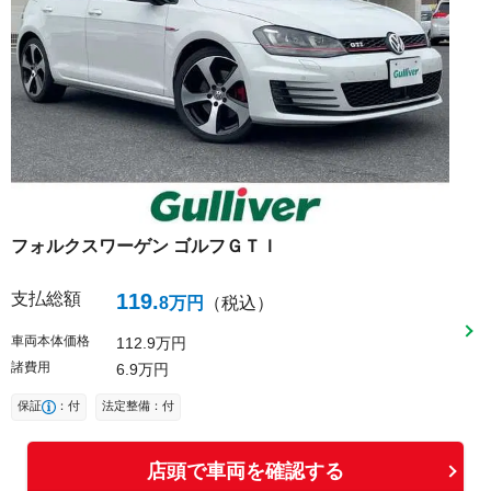
フォルクスワーゲン
ゴルフＧＴＩ
支払総額
119
.
8
万円
（税込）
車両本体価格
112
9
万円
諸費用
6
9
万円
保証
：付
法定整備：付
店頭で車両を確認する