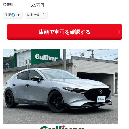
諸費用
6
5
万円
保証
：付
法定整備：付
店頭で車両を確認する