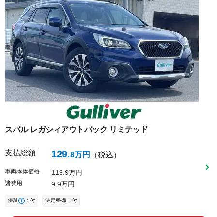
スバル
レガシィアウトバック
リミテッド
支払総額
129
.
8
万円
（税込）
車両本体価格
119
9
万円
諸費用
9
9
万円
保証
：付
法定整備：付