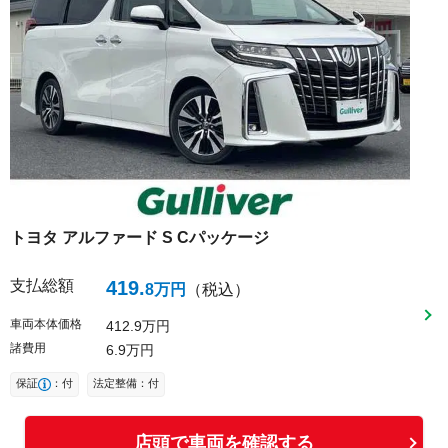
トヨタ
アルファード
S Cパッケージ
支払総額
419
.
8
万円
（税込）
車両本体価格
412
9
万円
諸費用
6
9
万円
保証
：付
法定整備：付
店頭で車両を確認する