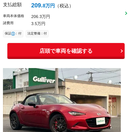
支払総額
209
.
8
万円
（税込）
車両本体価格
206
3
万円
諸費用
3
5
万円
保証
：付
法定整備：付
店頭で車両を確認する