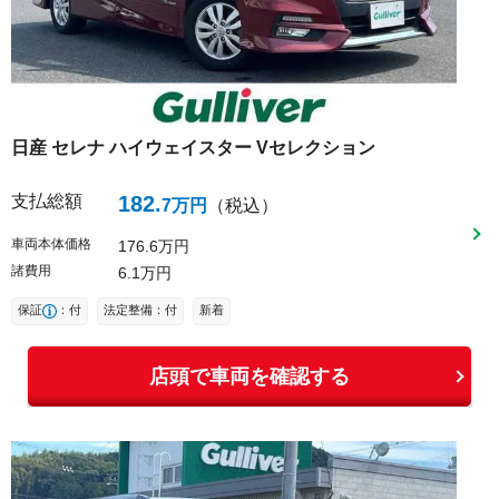
日産
セレナ
ハイウェイスター Vセレクション
支払総額
182
.
7
万円
（税込）
車両本体価格
176
6
万円
諸費用
6
1
万円
保証
：付
法定整備：付
新着
店頭で車両を確認する