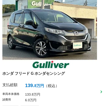
ホンダ
フリード
G ホンダセンシング
支払総額
139
.
8
万円
（税込）
車両本体価格
133
8
万円
諸費用
6
0
万円