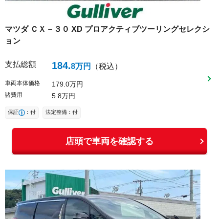
マツダ
ＣＸ－３０
XD プロアクティブツーリングセレクシ
ョン
支払総額
184
.
8
万円
（税込）
車両本体価格
179
0
万円
諸費用
5
8
万円
保証
：付
法定整備：付
店頭で車両を確認する