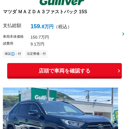
マツダ
ＭＡＺＤＡ３ファストバック
15S
支払総額
159
.
8
万円
（税込）
車両本体価格
150
7
万円
諸費用
9
1
万円
保証
：付
法定整備：付
店頭で車両を確認する