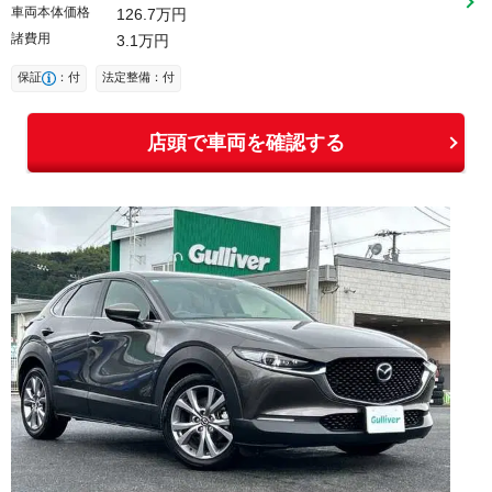
車両本体価格
126
7
万円
諸費用
3
1
万円
保証
：付
法定整備：付
店頭で車両を確認する