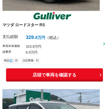
マツダ
ロードスター
RS
支払総額
329
.
8
万円
（税込）
車両本体価格
323
8
万円
諸費用
6
0
万円
保証
：付
法定整備：付
店頭で車両を確認する