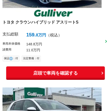
トヨタ
クラウンハイブリッド
アスリートS
支払総額
159
.
8
万円
（税込）
車両本体価格
148
8
万円
諸費用
11
0
万円
保証
：付
法定整備：付
店頭で車両を確認する