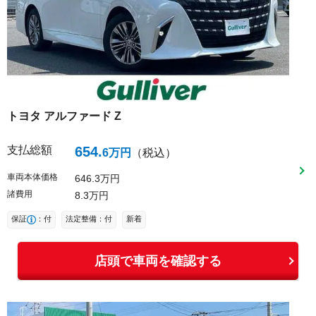
トヨタ
アルファード
Z
支払総額
654
.
6
万円
（税込）
車両本体価格
646
3
万円
諸費用
8
3
万円
保証
：付
法定整備：付
新着
店頭で車両を確認する