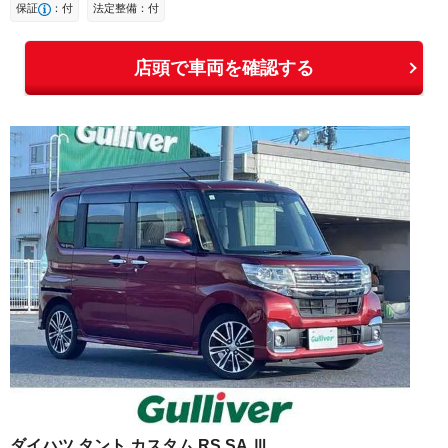
保証
：付
法定整備：付
店頭で車両を確認する
ダイハツ
タント
カスタム RS SA Ⅲ