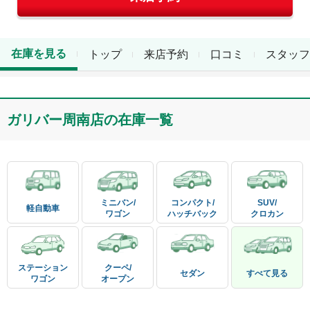
在庫を見る
トップ
来店予約
口コミ
スタッフ
ガリバー周南店
の在庫一覧
ミニバン/

コンパクト/

SUV/

軽自動車
ワゴン
ハッチバック
クロカン
ステーション

クーペ/

セダン
すべて見る
ワゴン
オープン