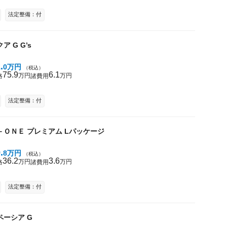
法定整備：付
クア
G G’s
2
0
万円
（税込）
75
9
6
1
万円
万円
格
諸費用
法定整備：付
－ＯＮＥ
プレミアム Lパッケージ
9
8
万円
（税込）
36
2
3
6
万円
万円
格
諸費用
法定整備：付
ペーシア
G