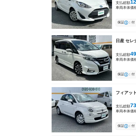
1
支払総額
車両本体価
保証
：付
日産
セレ
4
支払総額
車両本体価
保証
：付
フィアッ
7
支払総額
車両本体価
保証
：付