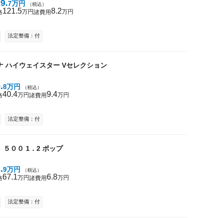
29
7
万円
（税込）
121
5
8
2
万円
万円
格
諸費用
法定整備：付
ナ
ハイウェイスター Vセレクション
9
8
万円
（税込）
40
4
9
4
万円
万円
格
諸費用
法定整備：付
ト
５００
1．2 ポップ
3
9
万円
（税込）
67
1
6
8
万円
万円
格
諸費用
法定整備：付