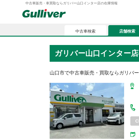
中古車販売・車買取ならガリバー山口インター店の在庫情報
中古車検索
店舗検索
中古車検索
店舗検索
ガリバー山口インター店
車買取
お気に入
車購入ガイド
山口市
で中古車販売・買取ならガリバー
ローン
車検整備
お客様の評価
C