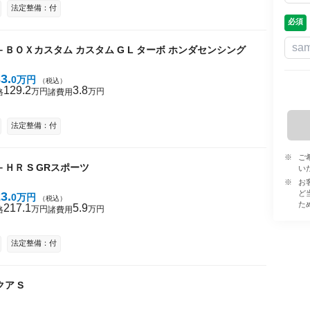
法定整備：付
必須
－ＢＯＸカスタム
カスタム G L ターボ ホンダセンシング
33
0
万円
（税込）
129
2
3
8
万円
万円
格
諸費用
法定整備：付
ご
－ＨＲ
S GRスポーツ
い
お
ど
23
0
万円
（税込）
た
217
1
5
9
万円
万円
格
諸費用
法定整備：付
クア
S