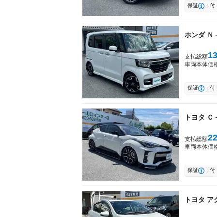
保証
：付
ホンダ
Ｎ
1
支払総額
車両本体価
保証
：付
トヨタ
Ｃ
2
支払総額
車両本体価
保証
：付
トヨタ
ア