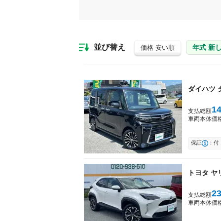
並び替え
年式 新
価格 安い順
ダイハツ
1
支払総額
車両本体価
保証
：付
トヨタ
ヤ
2
支払総額
車両本体価