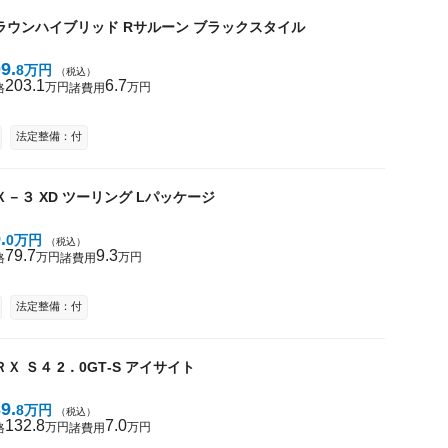
ラウンハイブリッド
Rサルーン ブラックスタイル
09
8
万円
（税込）
203
1
6
7
万円
万円
格
諸費用
法定整備：付
Ｘ－３
XD ツーリング Lパッケージ
9
0
万円
（税込）
79
7
9
3
万円
万円
格
諸費用
法定整備：付
ＲＸ Ｓ４
2．0GT‐S アイサイト
39
8
万円
（税込）
132
8
7
0
万円
万円
格
諸費用