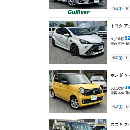
保証
：付
トヨタ
ア
8
支払総額
車両本体価
保証
：付
ホンダ
Ｎ
3
支払総額
車両本体価
保証
：付
スズキ
ス