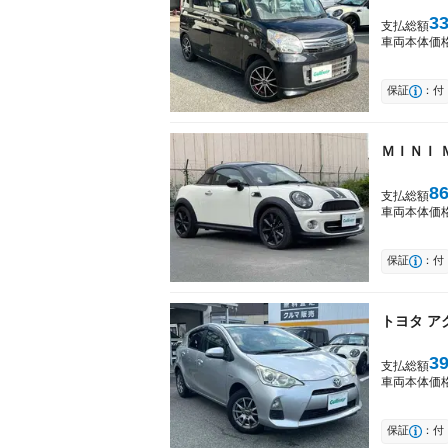
3
支払総額
車両本体価
保証
：付
ＭＩＮＩ
8
支払総額
車両本体価
保証
：付
トヨタ
ア
3
支払総額
車両本体価
保証
：付