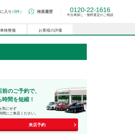
0120-22-1616
に入り
0件
検索履歴
中古車探し・無料査定のご相談
車検整備
お客様の評価
ルマはございません。
つでも簡単に比較ができるようになります。
能を有効にしてください。
店前のご予約で、
ち時間を短縮！
を気にせず
時間にご来店ください。
来店予約