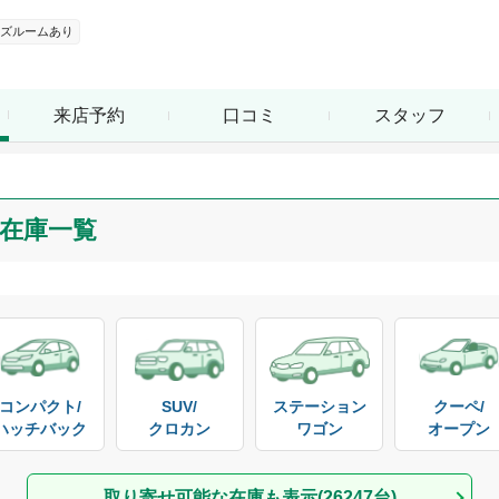
ズルームあり
来店予約
口コミ
スタッフ
在庫一覧
コンパクト/

SUV/

ステーション

クーペ/

ハッチバック
クロカン
ワゴン
オープン
取り寄せ可能な在庫も表示(
26247
台)