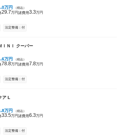
3
0
万円
（税込）
29
7
3
3
万円
万円
格
諸費用
法定整備：付
ＭＩＮＩ
クーパー
6
6
万円
（税込）
78
8
7
8
万円
万円
格
諸費用
法定整備：付
クア
L
9
8
万円
（税込）
33
5
6
3
万円
万円
格
諸費用
法定整備：付