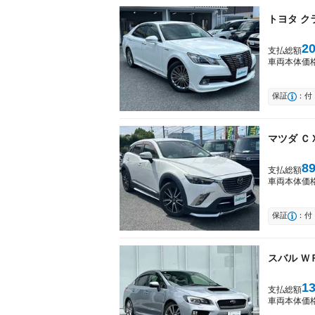
トヨタ
ク
2
支払総額
車両本体価
保証
：付
マツダ
Ｃ
8
支払総額
車両本体価
保証
：付
スバル
Ｗ
1
支払総額
車両本体価