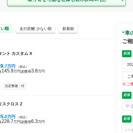
しい順
走行距離 少ない順
新着順
“車
ご相
タント
カスタム X
必須
2
49
7
万円
（税込）
145
9
3
8
万円
万円
格
諸費用
ご
※
ご
法定整備：付
必須
リスクロス
Z
35
0
万円
（税込）
必須
228
7
6
3
万円
万円
格
諸費用