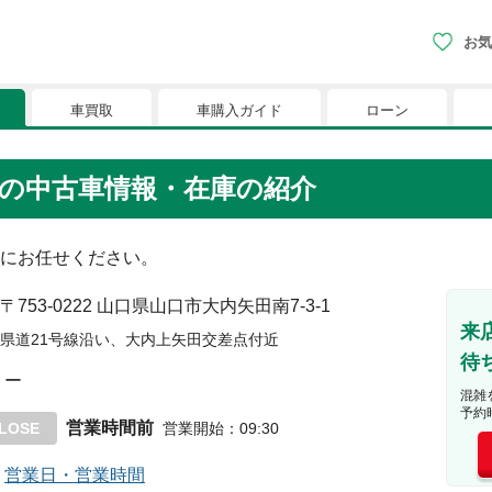
お気
車買取
車購入ガイド
ローン
現在、お気に入りに登録されているおク
の中古車情報・在庫の紹介
りに登録すると、あなただけのお気に入りのクルマリストでい
にお任せください。
※「お気に入り」の登録を可能にするためにCookie機
〒753-0222
山口県山口市大内矢田南7-3-1
来
県道21号線沿い、大内上矢田交差点付近
待
ー
混雑
予約
営業時間前
LOSE
営業開始
：
09:30
営業日・営業時間