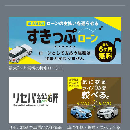
ガリバーのサービス
ガリバーの査定が選ばれる理由
自動車ニュース
サイト内検索
中古車人気ランキング
車を売る時よくある質問
新車・中古車カタログ
サイトマップ
自動車ローンを調べる
便利な査定サービス
車の燃費を調べる
サイトの使用条件
ガリバーの自動車ローン
中古車買取相場（毎月更新）
車種別クチコミ
利用規約
車買い替えの基礎知識
車の個人売買ガイド
最大6ヶ月無料の特別ローン！
車比較サイト
個人情報の保護について
近くのお店で車を探す
中古車オークションガイド
保険代理店業務に関する基本方針
古物営業法に基づく表示
アフィリエイトパートナー募集
車の価格・燃費・スペックを
リセバ総研で車選びの価値基