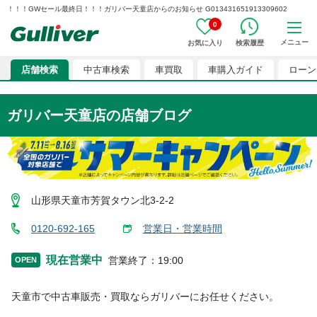
！！！GWセール最終日！！！ガリバー天童店からのお知らせ G013431651913309602
0
メニュー
お気に入り
検索履歴
店舗検索
中古車検索
車買取
車購入ガイド
ローン
ガリバー天童店
の店舗ブログ
山形県天童市芳賀タウン北3-2-2
0120-692-165
営業日・営業時間
現在営業中
営業終了
：
19:00
OPEN
天童市
で中古車販売・買取ならガリバーにお任せください。