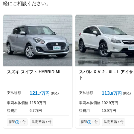
軽にご相談ください。
絵文字は投稿時に削除します
0
文字/140文字
Captcha
スズキ
スイフト
HYBRID ML
スバル
ＸＶ
2．0i－L アイ
ト
投稿する
支払総額
121
支払総額
113
7
万円
8
万円
(税込)
(税込)
車両本体価格
115
0
万円
車両本体価格
102
9
万円
諸費用
6
7
万円
諸費用
10
9
万円
保証
：付
法定整備：付
保証
：付
法定整備：付