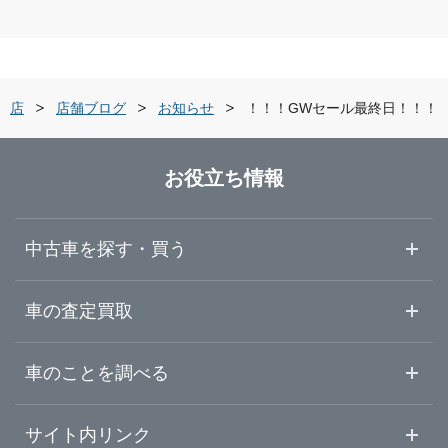
青森県
米沢市
ガリバーアウトレット米沢店
岩手県
鶴岡市
ガリバー米沢店
童店
店舗ブログ
お知らせ
！！！GWセール最終日！！！
宮城県
酒田市
ガリバー鶴岡店
お役立ち情報
秋田県
天童市
ガリバー7号酒田店
中古車を探す・買う
山形県
山形・天童・村山
ガリバー天童店
中古車情報・中古車検索
車の査定買取
中古車ご提案サービス
車査定・車買取ならガリバー
福島県
車のことを調べる
米沢・置賜
初めての中古車購入ガイド
車査定売却ガイド
車初心者まとめ
サイト内リンク
酒田・鶴岡・庄内