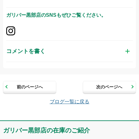
ガリバー黒部店
のSNSもぜひご覧ください。
コメントを書く
お名前（かな）
前のページへ
次のページへ
メールアドレス（半角英数）
ブログ一覧に戻る
コメント
ガリバー黒部店の在庫のご紹介