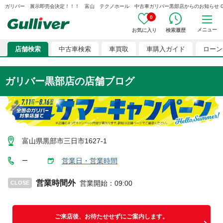
ガリバー 展示即売会決定！！！ 富山 テクノホール 中古車ガリバー黒部店からのお知らせ G01227
0
メニュー
お気に入り
検索履歴
店舗検索
中古車検索
車買取
車購入ガイド
ローン
ガリバー黒部店
の店舗ブログ
富山県黒部市三日市1627-1
営業日・営業時間
ー
営業時間外
営業開始
：
09:00
CLOSE
ご来店後、お待たせせずにご案内します。