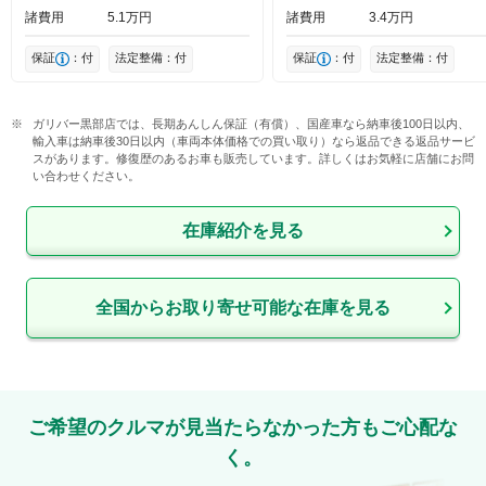
諸費用
5
1
万円
諸費用
3
4
万円
保証
：付
法定整備：付
保証
：付
法定整備：付
ガリバー黒部店では、長期あんしん保証（有償）、国産車なら納車後100日以内、
輸入車は納車後30日以内（車両本体価格での買い取り）なら返品できる返品サービ
スがあります。修復歴のあるお車も販売しています。詳しくはお気軽に店舗にお問
い合わせください。
在庫紹介を見る
全国からお取り寄せ可能な在庫を見る
ご希望のクルマが見当たらなかった方もご心配な
く。