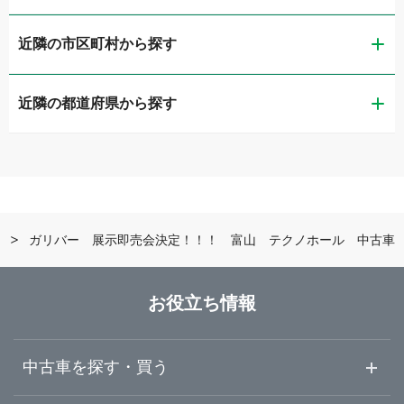
近隣の市区町村から探す
ガリバー富山店
近隣の都道府県から探す
富山市
ガリバー車検 富山店
新潟県
高岡市
ガリバーアウトレット富山新庄店
富山県
黒部市
ガリバー富山掛尾店
ガリバー 展示即売会決定！！！ 富山 テクノホール 中古車
石川県
富山・黒部・呉東
LIBERALA リベラーラ富山
お役立ち情報
福井県
高岡・砺波・呉西
ガリバー高岡店
中古車を探す・買う