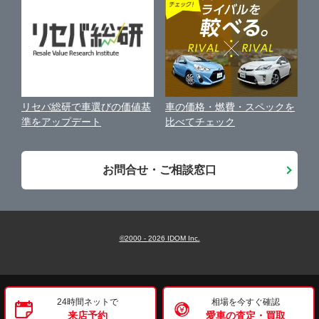
保険代理店業務に関する基本方針
古物営業法に基づく表示
アフィリエイトパートナー募集
車の価格・燃費・スペックを
リセバ総研で車選びの価値基
お客様の声
比べてチェック
準をアップデート
会社案内
お問合せ・ご相談窓口
©2000 -
2026
IDOM Inc.
24時間ネットで
相場を今すぐ確認
来店予約
愛車の査定・買取