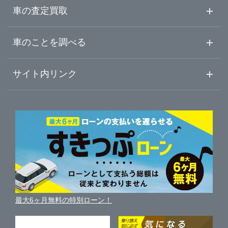
山梨県
ガリバー黒部店
中古車情報・中古車検索
車の査定買取
中古車ご提案サービス
車査定・車買取ならガリバー
長野県
車のことを調べる
初めての中古車購入ガイド
車査定売却ガイド
車初心者まとめ
サイト内リンク
岐阜県
ガリバーのサービス
ガリバーの査定が選ばれる理由
自動車ニュース
サイト内検索
静岡県
中古車人気ランキング
車を売る時よくある質問
新車・中古車カタログ
サイトマップ
自動車ローンを調べる
便利な査定サービス
愛知県
車の燃費を調べる
サイトの使用条件
ガリバーの自動車ローン
中古車買取相場（毎月更新）
車種別クチコミ
三重県
利用規約
車買い替えの基礎知識
車の個人売買ガイド
最大6ヶ月無料の特別ローン！
車比較サイト
個人情報の保護について
近くのお店で車を探す
中古車オークションガイド