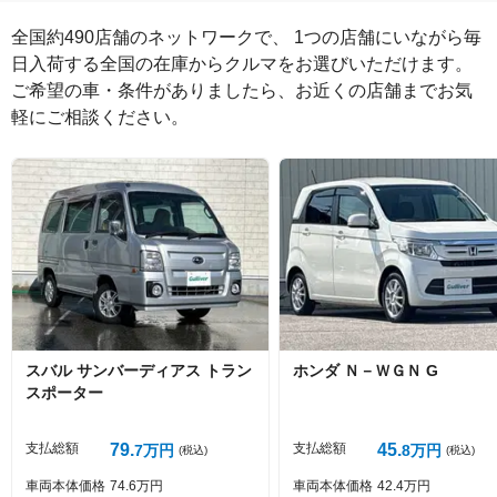
全国約490店舗のネットワークで、 1つの店舗にいながら毎
日入荷する全国の在庫からクルマをお選びいただけます。

ご希望の車・条件がありましたら、お近くの店舗までお気
軽にご相談ください。
絵文字は投稿時に削除します
0
文字/140文字
Captcha
スバル
サンバーディアス
トラン
ホンダ
Ｎ－ＷＧＮ
G
スポーター
投稿する
支払総額
79
支払総額
45
7
万円
8
万円
(税込)
(税込)
車両本体価格
74
6
万円
車両本体価格
42
4
万円