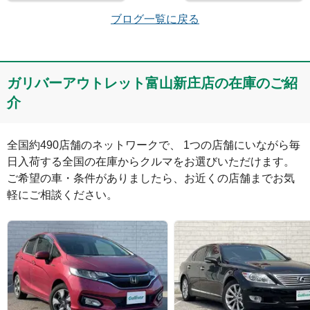
メールアドレス（半角英数）
ブログ一覧に戻る
コメント
ガリバーアウトレット富山新庄店の在庫のご紹
介
全国約490店舗のネットワークで、 1つの店舗にいながら毎
日入荷する全国の在庫からクルマをお選びいただけます。

ご希望の車・条件がありましたら、お近くの店舗までお気
軽にご相談ください。
絵文字は投稿時に削除します
0
文字/140文字
Captcha