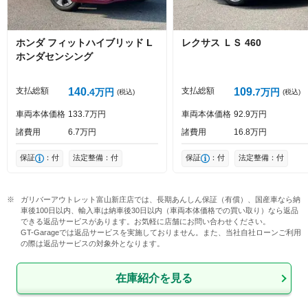
ホンダ
フィットハイブリッド
L
レクサス
ＬＳ
460
ホンダセンシング
投稿する
支払総額
140
支払総額
109
4
万円
7
万円
(税込)
(税込)
車両本体価格
133
7
万円
車両本体価格
92
9
万円
諸費用
6
7
万円
諸費用
16
8
万円
保証
：付
法定整備：付
保証
：付
法定整備：付
ガリバーアウトレット富山新庄店では、長期あんしん保証（有償）、国産車なら納
車後100日以内、輸入車は納車後30日以内（車両本体価格での買い取り）なら返品
できる返品サービスがあります。お気軽に店舗にお問い合わせください。

GT-Garageでは返品サービスを実施しておりません。また、当社自社ローンご利用
の際は返品サービスの対象外となります。
在庫紹介を見る