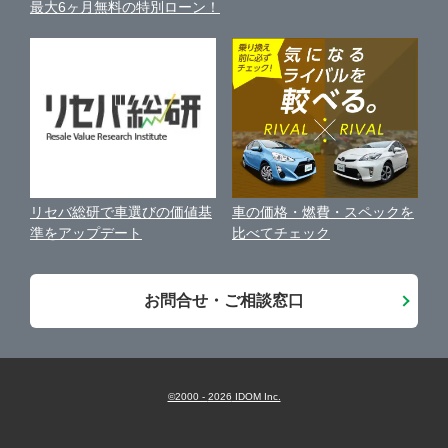
最大6ヶ月無料の特別ローン！
車比較サイト
個人情報の保護について
近くのお店で車を探す
中古車オークションガイド
保険代理店業務に関する基本方針
古物営業法に基づく表示
アフィリエイトパートナー募集
車の価格・燃費・スペックを
リセバ総研で車選びの価値基
お客様の声
比べてチェック
準をアップデート
会社案内
お問合せ・ご相談窓口
©2000 -
2026
IDOM Inc.