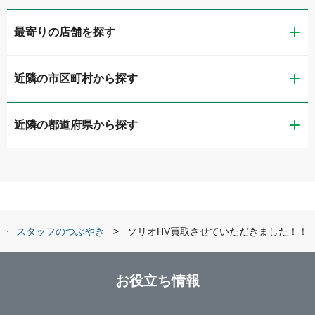
最寄りの店舗を探す
近隣の市区町村から探す
ガリバー富山店
近隣の都道府県から探す
富山市
ガリバー車検 富山店
新潟県
高岡市
ガリバーアウトレット富山新庄店
富山県
黒部市
ガリバー富山掛尾店
スタッフのつぶやき
ソリオHV買取させていただきました！！
石川県
富山・黒部・呉東
LIBERALA リベラーラ富山
お役立ち情報