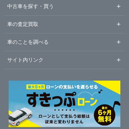
福井県
高岡・砺波・呉西
ガリバー高岡店
中古車を探す・買う
山梨県
ガリバー黒部店
中古車情報・中古車検索
車の査定買取
中古車ご提案サービス
車査定・車買取ならガリバー
長野県
車のことを調べる
初めての中古車購入ガイド
車査定売却ガイド
車初心者まとめ
サイト内リンク
岐阜県
ガリバーのサービス
ガリバーの査定が選ばれる理由
自動車ニュース
サイト内検索
静岡県
中古車人気ランキング
車を売る時よくある質問
新車・中古車カタログ
サイトマップ
自動車ローンを調べる
便利な査定サービス
愛知県
車の燃費を調べる
サイトの使用条件
ガリバーの自動車ローン
中古車買取相場（毎月更新）
車種別クチコミ
三重県
利用規約
車買い替えの基礎知識
車の個人売買ガイド