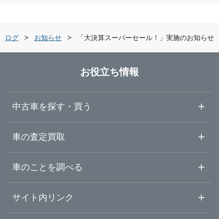
富山県
黒部市
ガリバー富山掛尾店
ブログ
お知らせ
「大決算スーパーセール！」実施のお知らせ
石川県
富山・黒部・呉東
LIBERALA リベラーラ富山
お役立ち情報
福井県
高岡・砺波・呉西
ガリバー高岡店
中古車を探す・買う
山梨県
ガリバー黒部店
中古車情報・中古車検索
車の査定買取
中古車ご提案サービス
車査定・車買取ならガリバー
長野県
車のことを調べる
初めての中古車購入ガイド
車査定売却ガイド
車初心者まとめ
サイト内リンク
岐阜県
ガリバーのサービス
ガリバーの査定が選ばれる理由