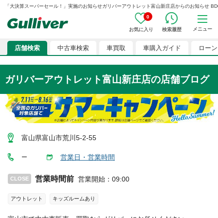
「大決算スーパーセール！」実施のお知らせガリバーアウトレット富山新庄店からのお知らせ BD00381
0
メニュー
お気に入り
検索履歴
店舗検索
中古車検索
車買取
車購入ガイド
ローン
ガリバーアウトレット富山新庄店
の店舗ブログ
富山県富山市荒川5-2-55
営業日・営業時間
ー
営業時間前
営業開始
：
09:00
CLOSE
アウトレット
キッズルームあり