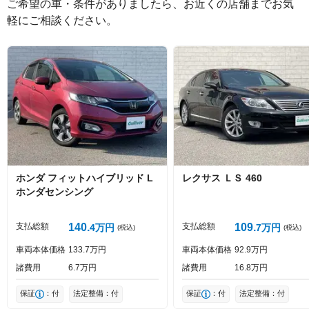
ご希望の車・条件がありましたら、お近くの店舗までお気
軽にご相談ください。
絵文字は投稿時に削除します
0
文字/140文字
Captcha
ホンダ
フィットハイブリッド
L
レクサス
ＬＳ
460
ホンダセンシング
投稿する
支払総額
140
支払総額
109
4
万円
7
万円
(税込)
(税込)
車両本体価格
133
7
万円
車両本体価格
92
9
万円
諸費用
6
7
万円
諸費用
16
8
万円
保証
：付
法定整備：付
保証
：付
法定整備：付