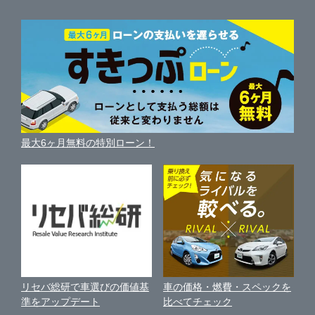
自動車ニュース
サイト内検索
静岡県
中古車人気ランキング
車を売る時よくある質問
新車・中古車カタログ
サイトマップ
自動車ローンを調べる
便利な査定サービス
愛知県
車の燃費を調べる
サイトの使用条件
ガリバーの自動車ローン
中古車買取相場（毎月更新）
車種別クチコミ
三重県
利用規約
車買い替えの基礎知識
車の個人売買ガイド
最大6ヶ月無料の特別ローン！
車比較サイト
個人情報の保護について
近くのお店で車を探す
中古車オークションガイド
保険代理店業務に関する基本方針
古物営業法に基づく表示
アフィリエイトパートナー募集
車の価格・燃費・スペックを
リセバ総研で車選びの価値基
お客様の声
比べてチェック
準をアップデート