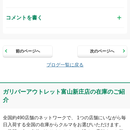
コメントを書く
お名前（かな）
前のページへ
次のページへ
メールアドレス（半角英数）
ブログ一覧に戻る
コメント
ガリバーアウトレット富山新庄店の在庫のご紹
介
全国約490店舗のネットワークで、 1つの店舗にいながら毎
日入荷する全国の在庫からクルマをお選びいただけます。
