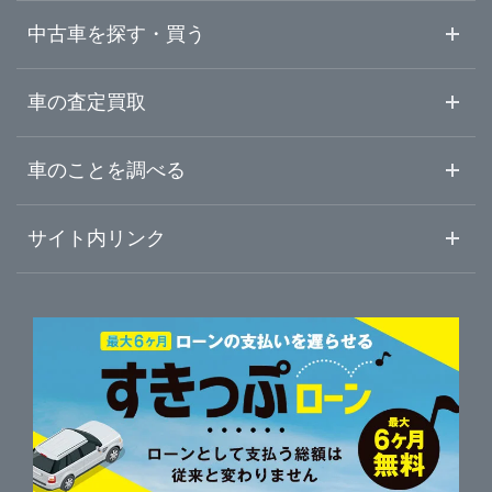
広島県
中古車を探す・買う
山口県
中古車情報・中古車検索
車の査定買取
中古車ご提案サービス
車査定・車買取ならガリバー
徳島県
車のことを調べる
初めての中古車購入ガイド
車査定売却ガイド
車初心者まとめ
サイト内リンク
香川県
ガリバーのサービス
ガリバーの査定が選ばれる理由
自動車ニュース
サイト内検索
愛媛県
中古車人気ランキング
車を売る時よくある質問
新車・中古車カタログ
サイトマップ
自動車ローンを調べる
便利な査定サービス
高知県
車の燃費を調べる
サイトの使用条件
ガリバーの自動車ローン
中古車買取相場（毎月更新）
車種別クチコミ
利用規約
車買い替えの基礎知識