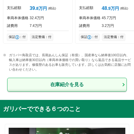
支払総額
39
支払総額
48
8
万円
9
万円
(税込)
(税込)
車両本体価格
32
4
万円
車両本体価格
45
7
万円
諸費用
7
4
万円
諸費用
3
2
万円
保証
：付
法定整備：付
保証
：付
法定整備：付
ガリバー鳥取店では、長期あんしん保証（有償）、国産車なら納車後100日以内、
輸入車は納車後30日以内（車両本体価格での買い取り）なら返品できる返品サービ
スがあります。修復歴のあるお車も販売しています。詳しくはお気軽に店舗にお問
い合わせください。
在庫紹介を見る
ガリバーでできる６つのこと