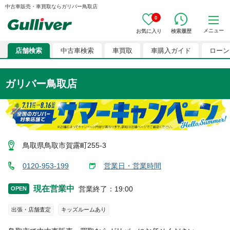
中古車販売・車買取ならガリバー鳥取店
0
メニュー
お気に入り
検索履歴
店舗検索
中古車検索
車買取
車購入ガイド
ローン
ガリバー鳥取店
鳥取県鳥取市賀露町255-3
0120-953-199
営業日・営業時間
現在営業中
営業終了
：
19:00
OPEN
出張・店舗査定
キッズルームあり