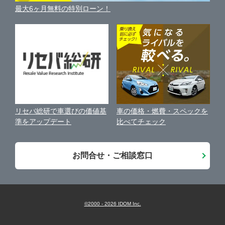
車の個人売買ガイド
最大6ヶ月無料の特別ローン！
車比較サイト
個人情報の保護について
近くのお店で車を探す
中古車オークションガイド
保険代理店業務に関する基本方針
古物営業法に基づく表示
アフィリエイトパートナー募集
車の価格・燃費・スペックを
リセバ総研で車選びの価値基
お客様の声
比べてチェック
準をアップデート
会社案内
お問合せ・ご相談窓口
©2000 -
2026
IDOM Inc.