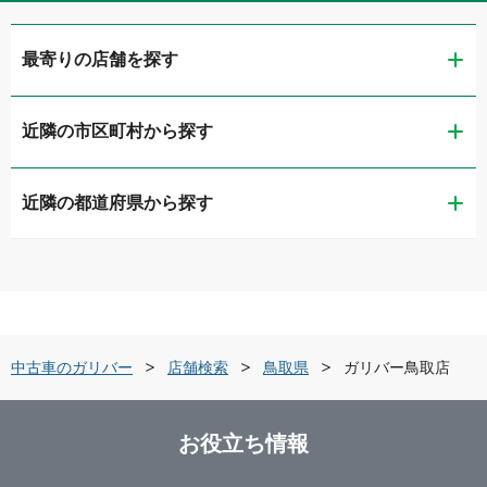
最寄りの店舗を探す
近隣の市区町村から探す
ガリバー鳥取店
近隣の都道府県から探す
鳥取市
ガリバー米子米原店
鳥取県
米子市
ガリバー431号米子店
島根県
鳥取東部
中古車のガリバー
店舗検索
鳥取県
ガリバー鳥取店
岡山県
米子・境港
お役立ち情報