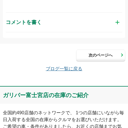
コメントを書く
お名前（かな）
次のページへ
メールアドレス（半角英数）
ブログ一覧に戻る
コメント
ガリバー富士宮店の在庫のご紹介
全国約490店舗のネットワークで、 1つの店舗にいながら毎
日入荷する全国の在庫からクルマをお選びいただけます。

ご希望の車・条件がありましたら、お近くの店舗までお気