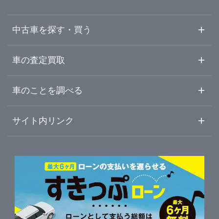
福井県
三島市
ガリバー浜松宮竹店
中古車を探す・買う
山梨県
富士宮市
ガリバー車検 浜松宮竹店
中古車情報・中古車検索
車の査定買取
中古車ご提案サービス
車査定・車買取ならガリバー
長野県
車のことを調べる
伊東市
LIBERALA リベラーラ沼津
初めての中古車購入ガイド
車査定売却ガイド
車初心者まとめ
サイト内リンク
岐阜県
富士市
ガリバー沼津学園通り店
ガリバーのサービス
ガリバーの査定が選ばれる理由
自動車ニュース
サイト内検索
静岡県
磐田市
中古車人気ランキング
ガリバー136号三島店
車を売る時よくある質問
新車・中古車カタログ
サイトマップ
自動車ローンを調べる
便利な査定サービス
愛知県
掛川市
ガリバー富士宮店
車の燃費を調べる
サイトの使用条件
ガリバーの自動車ローン
中古車買取相場（毎月更新）
車種別クチコミ