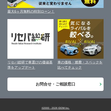
三重県
利用規約
藤枝市
ガリバー伊東店
車買い替えの基礎知識
車の個人売買ガイド
最大6ヶ月無料の特別ローン！
車比較サイト
個人情報の保護について
近くのお店で車を探す
袋井市
ガリバー富士青葉通り店
中古車オークションガイド
保険代理店業務に関する基本方針
駿東郡清水町
ガリバー富士店
古物営業法に基づく表示
アフィリエイトパートナー募集
静岡市
ガリバー磐田店
車の価格・燃費・スペックを
リセバ総研で車選びの価値基
お客様の声
比べてチェック
準をアップデート
浜松市
ガリバー掛川店
会社案内
お問合せ・ご相談窓口
沼津・三島・伊豆
LIBERALA リベラーラ掛川
藤枝・島田・焼津
ガリバー藤枝店
©2000 -
2026
IDOM Inc.