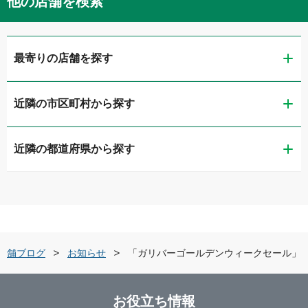
他の店舗を検索
最寄りの店舗を探す
近隣の市区町村から探す
ガリバー静岡流通通り店
近隣の都道府県から探す
静岡市葵区
LIBERALA リベラーラ静岡
新潟県
静岡市清水区
ガリバー1号静岡清水店
富山県
浜松市中央区
ガリバー住吉バイパス店
店舗ブログ
お知らせ
「ガリバーゴールデンウィークセール」
石川県
沼津市
LIBERALA リベラーラ浜松和田
お役立ち情報