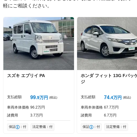
軽にご相談ください。
絵文字は投稿時に削除します
0
文字/140文字
Captcha
スズキ
エブリイ
PA
ホンダ
フィット
13G Fパッ
ジ
投稿する
支払総額
99
支払総額
74
9
万円
4
万円
(税込)
(税込)
車両本体価格
96
2
万円
車両本体価格
67
7
万円
諸費用
3
7
万円
諸費用
6
7
万円
保証
：付
法定整備：付
保証
：付
法定整備：付