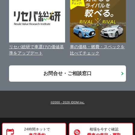
保険代理店業務に関する基本方針
駿東郡清水町
ガリバー富士店
古物営業法に基づく表示
アフィリエイトパートナー募集
静岡市
ガリバー磐田店
車の価格・燃費・スペックを
リセバ総研で車選びの価値基
お客様の声
比べてチェック
準をアップデート
浜松市
ガリバー掛川店
会社案内
お問合せ・ご相談窓口
沼津・三島・伊豆
LIBERALA リベラーラ掛川
藤枝・島田・焼津
ガリバー藤枝店
©2000 -
2026
IDOM Inc.
掛川・袋井・菊川
ガリバー藤枝南新屋店
24時間ネットで
相場を今すぐ確認
来店予約
愛車の査定・買取