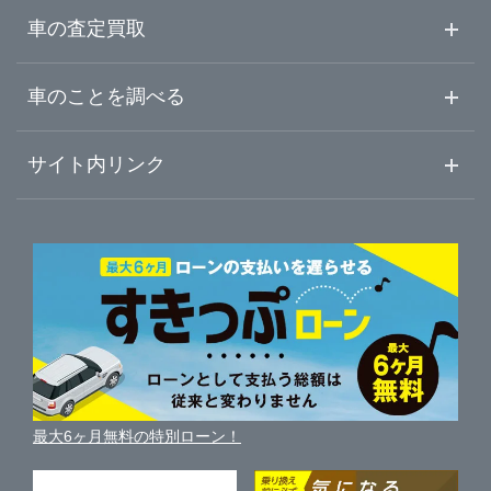
山梨県
富士宮市
ガリバー車検 浜松宮竹店
中古車情報・中古車検索
車の査定買取
中古車ご提案サービス
車査定・車買取ならガリバー
長野県
車のことを調べる
伊東市
LIBERALA リベラーラ沼津
初めての中古車購入ガイド
車査定売却ガイド
車初心者まとめ
サイト内リンク
岐阜県
富士市
ガリバー沼津学園通り店
ガリバーのサービス
ガリバーの査定が選ばれる理由
自動車ニュース
サイト内検索
静岡県
磐田市
中古車人気ランキング
ガリバー136号三島店
車を売る時よくある質問
新車・中古車カタログ
サイトマップ
自動車ローンを調べる
便利な査定サービス
愛知県
掛川市
ガリバー富士宮店
車の燃費を調べる
サイトの使用条件
ガリバーの自動車ローン
中古車買取相場（毎月更新）
車種別クチコミ
三重県
利用規約
藤枝市
ガリバー伊東店
車買い替えの基礎知識
車の個人売買ガイド
最大6ヶ月無料の特別ローン！
車比較サイト
個人情報の保護について
近くのお店で車を探す
袋井市
ガリバー富士青葉通り店
中古車オークションガイド