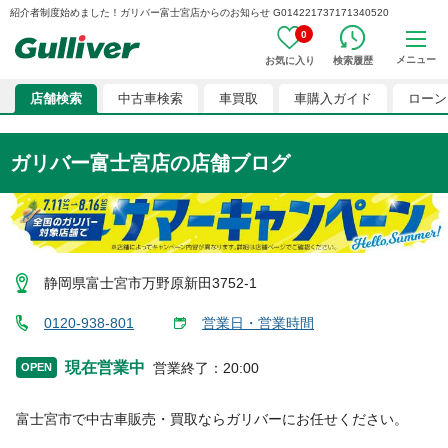
紹介者制度始めました！ガリバー富士宮店からのお知らせ G014221737171340520
0
メニュー
お気に入り
検索履歴
店舗検索
中古車検索
車買取
車購入ガイド
ローン
ガリバー富士宮店
の店舗ブログ
静岡県富士宮市万野原新田3752-1
0120-938-801
営業日・営業時間
現在営業中
営業終了
：
20:00
OPEN
富士宮市
で中古車販売・買取ならガリバーにお任せください。