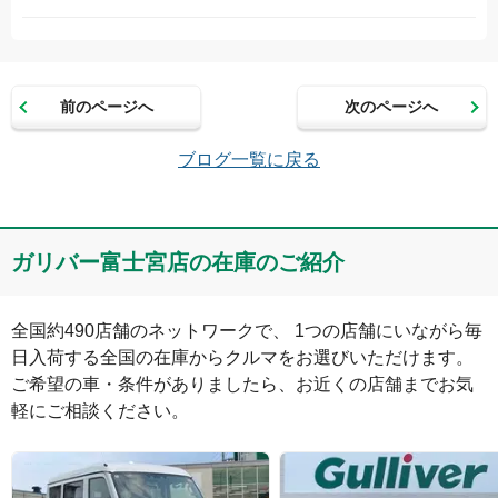
お名前（かな）
前のページへ
次のページへ
メールアドレス（半角英数）
ブログ一覧に戻る
コメント
ガリバー富士宮店の在庫のご紹介
全国約490店舗のネットワークで、 1つの店舗にいながら毎
日入荷する全国の在庫からクルマをお選びいただけます。

ご希望の車・条件がありましたら、お近くの店舗までお気
軽にご相談ください。
絵文字は投稿時に削除します