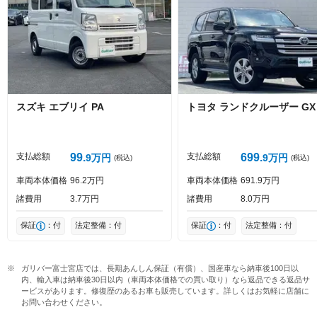
0
文字/140文字
Captcha
スズキ
エブリイ
PA
トヨタ
ランドクルーザー
GX
投稿する
支払総額
99
支払総額
699
9
万円
9
万円
(税込)
(税込)
車両本体価格
96
2
万円
車両本体価格
691
9
万円
諸費用
3
7
万円
諸費用
8
0
万円
保証
：付
法定整備：付
保証
：付
法定整備：付
ガリバー富士宮店では、長期あんしん保証（有償）、国産車なら納車後100日以
内、輸入車は納車後30日以内（車両本体価格での買い取り）なら返品できる返品サ
ービスがあります。修復歴のあるお車も販売しています。詳しくはお気軽に店舗に
お問い合わせください。