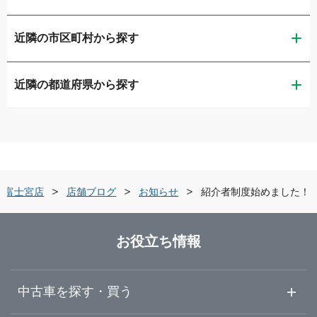
近隣の市区町村から探す
ガリバー静岡流通通り店
近隣の都道府県から探す
静岡市葵区
LIBERALA リベラーラ静岡
新潟県
静岡市清水区
ガリバー1号静岡清水店
富山県
浜松市中央区
ガリバー住吉バイパス店
ー富士宮店
店舗ブログ
お知らせ
紹介者制度始めました！
石川県
沼津市
LIBERALA リベラーラ浜松和田
お役立ち情報
福井県
三島市
ガリバー浜松宮竹店
中古車を探す・買う