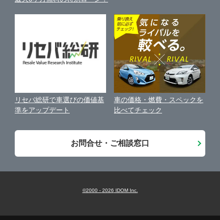
車比較サイト
個人情報の保護について
近くのお店で車を探す
袋井市
ガリバー富士青葉通り店
中古車オークションガイド
保険代理店業務に関する基本方針
駿東郡清水町
ガリバー富士店
古物営業法に基づく表示
アフィリエイトパートナー募集
静岡市
ガリバー磐田店
車の価格・燃費・スペックを
リセバ総研で車選びの価値基
お客様の声
比べてチェック
準をアップデート
浜松市
ガリバー掛川店
会社案内
お問合せ・ご相談窓口
沼津・三島・伊豆
LIBERALA リベラーラ掛川
藤枝・島田・焼津
ガリバー藤枝店
©2000 -
2026
IDOM Inc.
掛川・袋井・菊川