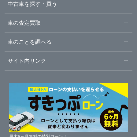
ガリバー浜松宮竹店
中古車を探す・買う
山梨県
富士宮市
ガリバー車検 浜松宮竹店
中古車情報・中古車検索
車の査定買取
中古車ご提案サービス
車査定・車買取ならガリバー
長野県
車のことを調べる
伊東市
LIBERALA リベラーラ沼津
初めての中古車購入ガイド
車査定売却ガイド
車初心者まとめ
サイト内リンク
岐阜県
富士市
ガリバー沼津学園通り店
ガリバーのサービス
ガリバーの査定が選ばれる理由
自動車ニュース
サイト内検索
静岡県
磐田市
中古車人気ランキング
ガリバー136号三島店
車を売る時よくある質問
新車・中古車カタログ
サイトマップ
自動車ローンを調べる
便利な査定サービス
愛知県
掛川市
ガリバー富士宮店
車の燃費を調べる
サイトの使用条件
ガリバーの自動車ローン
中古車買取相場（毎月更新）
車種別クチコミ
三重県
利用規約
藤枝市
ガリバー伊東店
車買い替えの基礎知識
車の個人売買ガイド
最大6ヶ月無料の特別ローン！