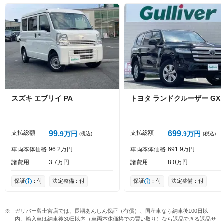
絵文字は投稿時に削除します
0
文字/140文字
Captcha
スズキ
エブリイ
PA
トヨタ
ランドクルーザー
GX
投稿する
支払総額
99
支払総額
699
9
万円
9
万円
(税込)
(税込)
車両本体価格
96
2
万円
車両本体価格
691
9
万円
諸費用
3
7
万円
諸費用
8
0
万円
保証
：付
法定整備：付
保証
：付
法定整備：付
ガリバー富士宮店では、長期あんしん保証（有償）、国産車なら納車後100日以
内、輸入車は納車後30日以内（車両本体価格での買い取り）なら返品できる返品サ