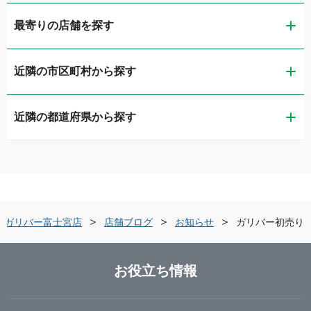
最寄りの店舗を探す
近隣の市区町村から探す
ガリバー静岡流通通り店
近隣の都道府県から探す
静岡市葵区
LIBERALA リベラーラ静岡
新潟県
静岡市清水区
ガリバー1号静岡清水店
富山県
浜松市中央区
ガリバー住吉バイパス店
ガリバー富士宮店
店舗ブログ
お知らせ
ガリバー初売り
石川県
沼津市
LIBERALA リベラーラ浜松和田
お役立ち情報
福井県
三島市