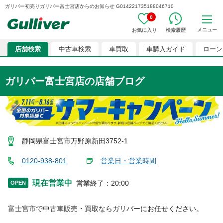
ガリバー初売りガリバー富士宮店からのお知らせ G014221735188046710
0
メニュー
お気に入り
検索履歴
店舗検索
中古車検索
車買取
車購入ガイド
ローン
ガリバー富士宮店
の店舗ブログ
静岡県富士宮市万野原新田3752-1
0120-938-801
営業日・営業時間
現在営業中
営業終了
：
20:00
OPEN
富士宮市
で中古車販売・買取ならガリバーにお任せください。