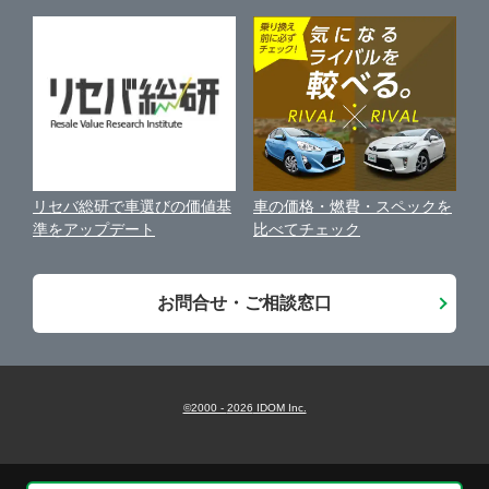
近くのお店で車を探す
袋井市
ガリバー富士青葉通り店
中古車オークションガイド
保険代理店業務に関する基本方針
駿東郡清水町
ガリバー富士店
古物営業法に基づく表示
アフィリエイトパートナー募集
静岡市
ガリバー磐田店
車の価格・燃費・スペックを
リセバ総研で車選びの価値基
お客様の声
比べてチェック
準をアップデート
浜松市
ガリバー掛川店
会社案内
お問合せ・ご相談窓口
沼津・三島・伊豆
LIBERALA リベラーラ掛川
藤枝・島田・焼津
ガリバー藤枝店
©2000 -
2026
IDOM Inc.
掛川・袋井・菊川
ガリバー藤枝南新屋店