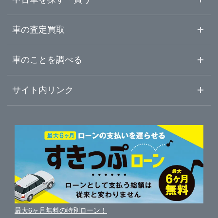
山梨県
富士宮市
ガリバー車検 浜松宮竹店
中古車情報・中古車検索
車の査定買取
中古車ご提案サービス
車査定・車買取ならガリバー
長野県
車のことを調べる
伊東市
LIBERALA リベラーラ沼津
初めての中古車購入ガイド
車査定売却ガイド
車初心者まとめ
サイト内リンク
岐阜県
富士市
ガリバー沼津学園通り店
ガリバーのサービス
ガリバーの査定が選ばれる理由
自動車ニュース
サイト内検索
静岡県
磐田市
中古車人気ランキング
ガリバー136号三島店
車を売る時よくある質問
新車・中古車カタログ
サイトマップ
自動車ローンを調べる
便利な査定サービス
愛知県
掛川市
ガリバー富士宮店
車の燃費を調べる
サイトの使用条件
ガリバーの自動車ローン
中古車買取相場（毎月更新）
車種別クチコミ
三重県
利用規約
藤枝市
ガリバー伊東店
車買い替えの基礎知識
車の個人売買ガイド
最大6ヶ月無料の特別ローン！
車比較サイト
個人情報の保護について