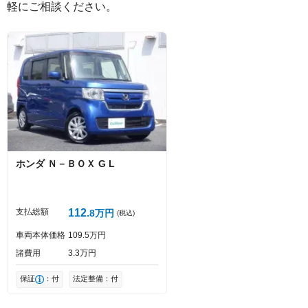
軽にご相談ください。
絵文字は投稿時に削除します
0
文字/140文字
Captcha
ホンダ
Ｎ－ＢＯＸ
G L
投稿する
支払総額
112
8
万円
(税込)
車両本体価格
109
5
万円
諸費用
3
3
万円
保証
：付
法定整備：付