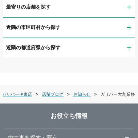
最寄りの店舗を探す
近隣の市区町村から探す
ガリバー静岡流通通り店
近隣の都道府県から探す
静岡市葵区
LIBERALA リベラーラ静岡
新潟県
静岡市清水区
ガリバー1号静岡清水店
富山県
浜松市中央区
ガリバー住吉バイパス店
ガリバー伊東店
店舗ブログ
お知らせ
ガリバー大創業祭
石川県
沼津市
LIBERALA リベラーラ浜松和田
お役立ち情報
福井県
三島市
ガリバー浜松宮竹店
中古車を探す・買う