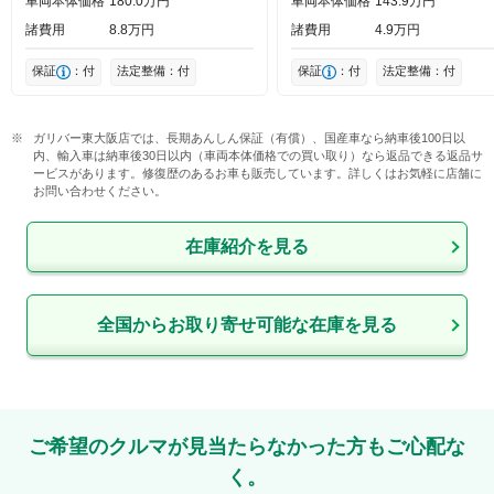
車両本体価格
180
0
万円
車両本体価格
143
9
万円
諸費用
8
8
万円
諸費用
4
9
万円
保証
：付
法定整備：付
保証
：付
法定整備：付
ガリバー東大阪店では、長期あんしん保証（有償）、国産車なら納車後100日以
内、輸入車は納車後30日以内（車両本体価格での買い取り）なら返品できる返品サ
ービスがあります。修復歴のあるお車も販売しています。詳しくはお気軽に店舗に
お問い合わせください。
在庫紹介を見る
全国からお取り寄せ可能な在庫を見る
ご希望のクルマが見当たらなかった方もご心配な
く。