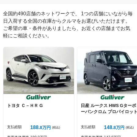
全国約490店舗のネットワークで、 1つの店舗にいながら毎
日入荷する全国の在庫からクルマをお選びいただけます。

ご希望の車・条件がありましたら、お近くの店舗までお気
軽にご相談ください。
絵文字は投稿時に削除します
0
文字/140文字
Captcha
トヨタ
Ｃ－ＨＲ
G
日産
ルークス
HWS Gターボ
ーバンクロム プロパイロット
投稿する
支払総額
188
支払総額
148
8
万円
8
万円
(税込)
(税込)