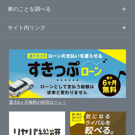
中古車ご提案サービス
車査定・車買取ならガリバー
和歌山県
車のことを調べる
豊中市
ガリバー176号豊中店
初めての中古車購入ガイド
車査定売却ガイド
車初心者まとめ
サイト内リンク
吹田市
ガリバー吹田千里丘店
ガリバーのサービス
ガリバーの査定が選ばれる理由
自動車ニュース
サイト内検索
枚方市
中古車人気ランキング
ガリバー枚方店
車を売る時よくある質問
新車・中古車カタログ
サイトマップ
自動車ローンを調べる
便利な査定サービス
茨木市
ガリバー車検 枚方店
車の燃費を調べる
サイトの使用条件
ガリバーの自動車ローン
中古車買取相場（毎月更新）
車種別クチコミ
利用規約
泉佐野市
ガリバー枚方バイパス店
車買い替えの基礎知識
車の個人売買ガイド
最大6ヶ月無料の特別ローン！
車比較サイト
個人情報の保護について
近くのお店で車を探す
河内長野市
ガリバー茨木店
中古車オークションガイド
保険代理店業務に関する基本方針
和泉市
ガリバー泉佐野店