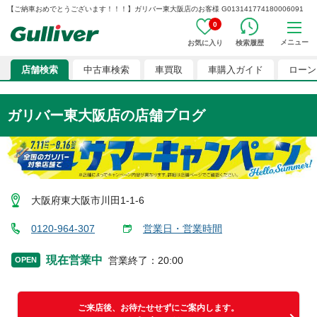
【ご納車おめでとうございます！！！】ガリバー東大阪店のお客様 G013141774180006091
0
メニュー
お気に入り
検索履歴
店舗検索
中古車検索
車買取
車購入ガイド
ローン
ガリバー東大阪店
の店舗ブログ
大阪府東大阪市川田1-1-6
0120-964-307
営業日・営業時間
現在営業中
営業終了
：
20:00
OPEN
ご来店後、お待たせせずにご案内します。