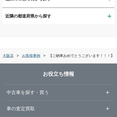
近隣の都道府県から探す
大阪市西区
ガリバー大阪中央出張査定センター
滋賀県
大阪市東成区
ガリバー長居公園通り店
京都府
大阪市東住吉区
ガリバー泉北店
東大阪店
お客様事例
【ご納車おめでとうございます！！！】
大阪府
堺市中区
ガリバー車検 泉北店
お役立ち情報
兵庫県
堺市北区
ガリバーときはま中百舌鳥店
中古車を探す・買う
奈良県
岸和田市
ガリバー岸和田和泉店
中古車情報・中古車検索
車の査定買取