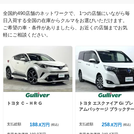
全国約490店舗のネットワークで、 1つの店舗にいながら毎
日入荷する全国の在庫からクルマをお選びいただけます。

ご希望の車・条件がありましたら、お近くの店舗までお気
軽にご相談ください。
絵文字は投稿時に削除します
0
文字/140文字
Captcha
トヨタ
Ｃ－ＨＲ
G
トヨタ
エスクァイア
Gi プ
アムパッケージ ブラックテ
ード
投稿する
支払総額
188
支払総額
258
8
万円
8
万円
(税込)
(税込)