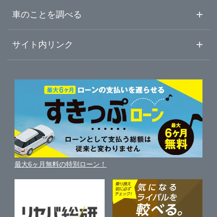
中古車ご提案サービス
車査定・車買取ならガリバー
和歌山県
車のことを調べる
豊中市
ガリバー176号豊中店
初めての中古車購入ガイド
車査定売却ガイド
車初心者まとめ
サイト内リンク
吹田市
ガリバー吹田千里丘店
ガリバーのサービス
ガリバーの査定が選ばれる理由
自動車ニュース
サイト内検索
枚方市
中古車人気ランキング
ガリバー枚方店
車を売る時よくある質問
新車・中古車カタログ
サイトマップ
自動車ローンを調べる
便利な査定サービス
茨木市
ガリバー車検 枚方店
車の燃費を調べる
サイトの使用条件
ガリバーの自動車ローン
中古車買取相場（毎月更新）
車種別クチコミ
利用規約
泉佐野市
ガリバー枚方バイパス店
車買い替えの基礎知識
車の個人売買ガイド
最大6ヶ月無料の特別ローン！
車比較サイト
個人情報の保護について
近くのお店で車を探す
河内長野市
ガリバー茨木店
中古車オークションガイド
保険代理店業務に関する基本方針
和泉市
ガリバー泉佐野店