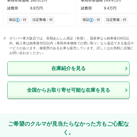
車両本体価格
180
0
万円
車両本体価格
249
4
万円
諸費用
8
8
万円
諸費用
9
4
万円
保証
：付
法定整備：付
保証
：付
法定整備：付
ガリバー東大阪店では、長期あんしん保証（有償）、国産車なら納車後100日以
内、輸入車は納車後30日以内（車両本体価格での買い取り）なら返品できる返品サ
ービスがあります。修復歴のあるお車も販売しています。詳しくはお気軽に店舗に
お問い合わせください。
在庫紹介を見る
全国からお取り寄せ可能な在庫を見る
ご希望のクルマが見当たらなかった方もご心配な
く。