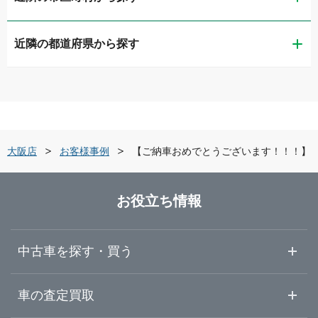
近隣の都道府県から探す
大阪市西区
ガリバー大阪中央出張査定センター
滋賀県
大阪市東成区
ガリバー長居公園通り店
京都府
大阪市東住吉区
ガリバー泉北店
東大阪店
お客様事例
【ご納車おめでとうございます！！！】
大阪府
堺市中区
ガリバー車検 泉北店
お役立ち情報
兵庫県
堺市北区
ガリバーときはま中百舌鳥店
中古車を探す・買う
奈良県
岸和田市
ガリバー岸和田和泉店
中古車情報・中古車検索
車の査定買取