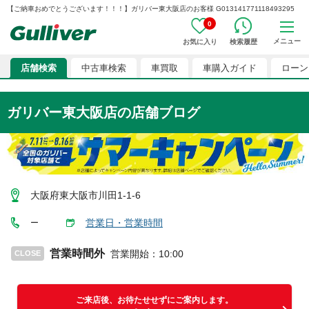
【ご納車おめでとうございます！！！】ガリバー東大阪店のお客様 G013141771118493295
0
メニュー
お気に入り
検索履歴
店舗検索
中古車検索
車買取
車購入ガイド
ローン
ガリバー東大阪店
の店舗ブログ
大阪府東大阪市川田1-1-6
営業日・営業時間
ー
営業時間外
営業開始
：
10:00
CLOSE
ご来店後、お待たせせずにご案内します。