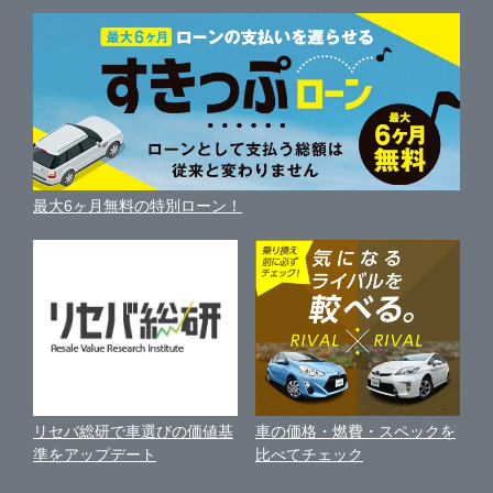
枚方市
中古車人気ランキング
ガリバー枚方店
車を売る時よくある質問
新車・中古車カタログ
サイトマップ
自動車ローンを調べる
便利な査定サービス
茨木市
ガリバー車検 枚方店
車の燃費を調べる
サイトの使用条件
ガリバーの自動車ローン
中古車買取相場（毎月更新）
車種別クチコミ
利用規約
泉佐野市
ガリバー枚方バイパス店
車買い替えの基礎知識
車の個人売買ガイド
最大6ヶ月無料の特別ローン！
車比較サイト
個人情報の保護について
近くのお店で車を探す
河内長野市
ガリバー茨木店
中古車オークションガイド
保険代理店業務に関する基本方針
和泉市
ガリバー泉佐野店
古物営業法に基づく表示
アフィリエイトパートナー募集
箕面市
ガリバー泉佐野南店
車の価格・燃費・スペックを
リセバ総研で車選びの価値基
お客様の声
比べてチェック
準をアップデート
門真市
ガリバーアウトレット外環河内長野店