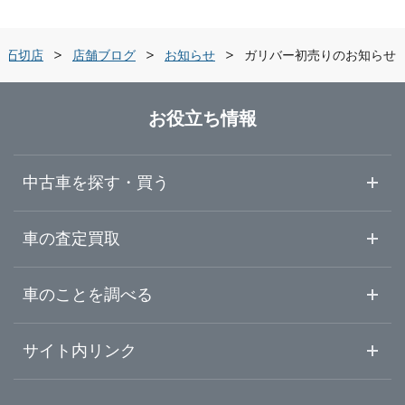
京都府
大阪市東住吉区
ガリバー泉北店
環石切店
店舗ブログ
お知らせ
ガリバー初売りのお知らせ
大阪府
堺市中区
ガリバー車検 泉北店
お役立ち情報
兵庫県
堺市北区
ガリバーときはま中百舌鳥店
中古車を探す・買う
奈良県
岸和田市
ガリバー岸和田和泉店
中古車情報・中古車検索
車の査定買取
中古車ご提案サービス
車査定・車買取ならガリバー
和歌山県
車のことを調べる
豊中市
ガリバー176号豊中店
初めての中古車購入ガイド
車査定売却ガイド
車初心者まとめ
サイト内リンク
吹田市
ガリバー吹田千里丘店
ガリバーのサービス
ガリバーの査定が選ばれる理由
自動車ニュース
サイト内検索