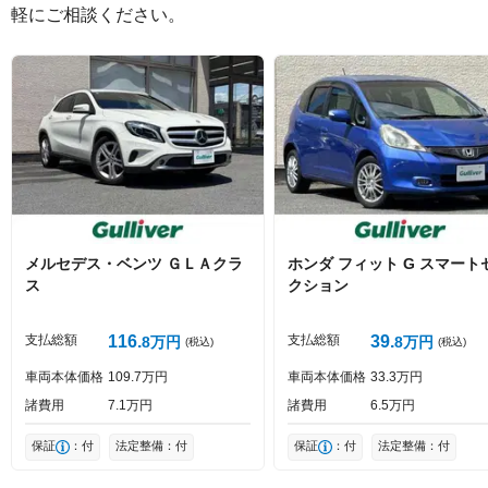
軽にご相談ください。
絵文字は投稿時に削除します
0
文字/140文字
Captcha
メルセデス・ベンツ
ＧＬＡクラ
ホンダ
フィット
G スマート
ス
クション
投稿する
支払総額
116
支払総額
39
8
万円
8
万円
(税込)
(税込)
車両本体価格
109
7
万円
車両本体価格
33
3
万円
諸費用
7
1
万円
諸費用
6
5
万円
保証
：付
法定整備：付
保証
：付
法定整備：付