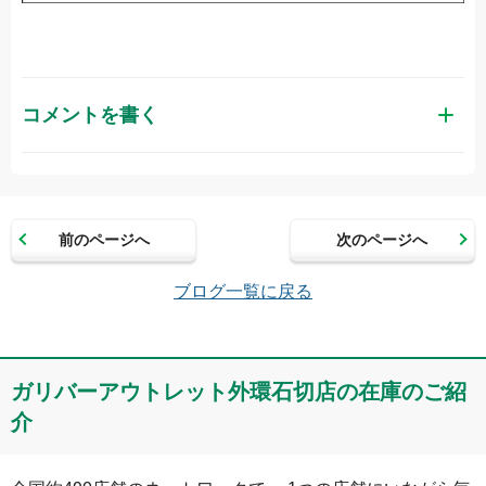
コメントを書く
お名前（かな）
前のページへ
次のページへ
メールアドレス（半角英数）
ブログ一覧に戻る
コメント
ガリバーアウトレット外環石切店の在庫のご紹
介