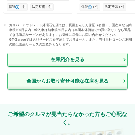
保証
：付
法定整備：付
保証
：付
法定整備：付
ガリバーアウトレット外環石切店では、長期あんしん保証（有償）、国産車なら納
車後100日以内、輸入車は納車後30日以内（車両本体価格での買い取り）なら返品
できる返品サービスがあります。お気軽に店舗にお問い合わせください。

GT-Garageでは返品サービスを実施しておりません。また、当社自社ローンご利用
の際は返品サービスの対象外となります。
在庫紹介を見る
全国からお取り寄せ可能な在庫を見る
ご希望のクルマが見当たらなかった方もご心配な
く。