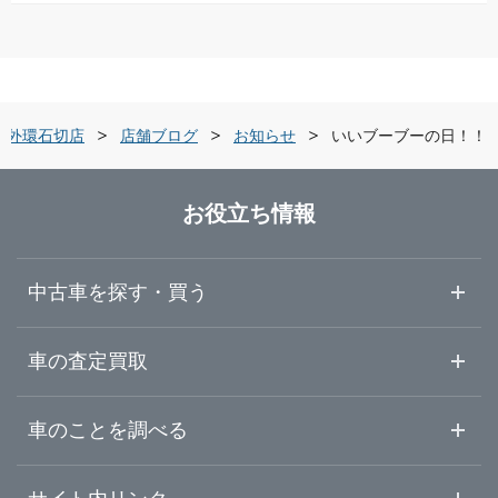
滋賀県
大阪市東成区
ガリバー長居公園通り店
京都府
大阪市東住吉区
ガリバー泉北店
ト外環石切店
店舗ブログ
お知らせ
いいブーブーの日！！
大阪府
堺市中区
ガリバー車検 泉北店
お役立ち情報
兵庫県
堺市北区
ガリバーときはま中百舌鳥店
中古車を探す・買う
奈良県
岸和田市
ガリバー岸和田和泉店
中古車情報・中古車検索
車の査定買取
中古車ご提案サービス
車査定・車買取ならガリバー
和歌山県
車のことを調べる
豊中市
ガリバー176号豊中店
初めての中古車購入ガイド
車査定売却ガイド
車初心者まとめ