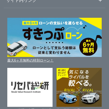
サイト内リンク
吹田市
ガリバー吹田千里丘店
ガリバーのサービス
ガリバーの査定が選ばれる理由
自動車ニュース
サイト内検索
枚方市
中古車人気ランキング
ガリバー枚方店
車を売る時よくある質問
新車・中古車カタログ
サイトマップ
自動車ローンを調べる
便利な査定サービス
茨木市
ガリバー車検 枚方店
車の燃費を調べる
サイトの使用条件
ガリバーの自動車ローン
中古車買取相場（毎月更新）
車種別クチコミ
利用規約
泉佐野市
ガリバー枚方バイパス店
車買い替えの基礎知識
車の個人売買ガイド
最大6ヶ月無料の特別ローン！
車比較サイト
個人情報の保護について
近くのお店で車を探す
河内長野市
ガリバー茨木店
中古車オークションガイド
保険代理店業務に関する基本方針
和泉市
ガリバー泉佐野店
古物営業法に基づく表示
アフィリエイトパートナー募集
箕面市
ガリバー泉佐野南店