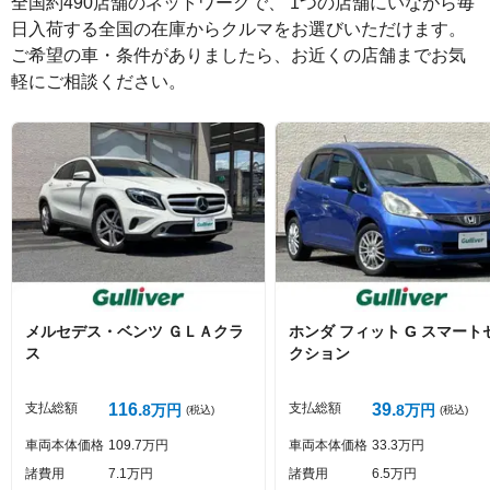
全国約490店舗のネットワークで、 1つの店舗にいながら毎
日入荷する全国の在庫からクルマをお選びいただけます。

ご希望の車・条件がありましたら、お近くの店舗までお気
軽にご相談ください。
絵文字は投稿時に削除します
0
文字/140文字
Captcha
メルセデス・ベンツ
ＧＬＡクラ
ホンダ
フィット
G スマート
ス
クション
投稿する
支払総額
116
支払総額
39
8
万円
8
万円
(税込)
(税込)
車両本体価格
109
7
万円
車両本体価格
33
3
万円
諸費用
7
1
万円
諸費用
6
5
万円