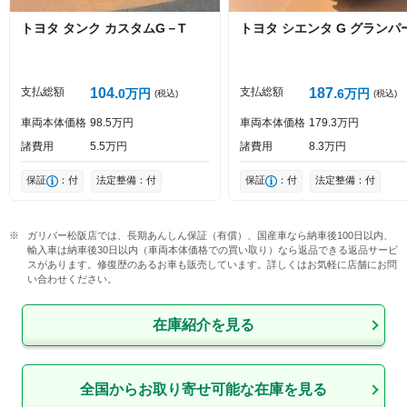
トヨタ
タンク
カスタムG－T
トヨタ
シエンタ
G グランパ
支払総額
104
支払総額
187
0
万円
6
万円
(税込)
(税込)
車両本体価格
98
5
万円
車両本体価格
179
3
万円
投稿する
諸費用
5
5
万円
諸費用
8
3
万円
保証
：付
法定整備：付
保証
：付
法定整備：付
ガリバー松阪店では、長期あんしん保証（有償）、国産車なら納車後100日以内、
輸入車は納車後30日以内（車両本体価格での買い取り）なら返品できる返品サービ
スがあります。修復歴のあるお車も販売しています。詳しくはお気軽に店舗にお問
い合わせください。
在庫紹介を見る
全国からお取り寄せ可能な在庫を見る