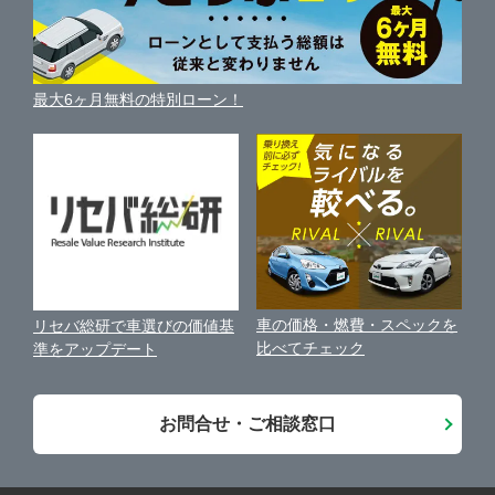
サイトの使用条件
ガリバーの自動車ローン
中古車買取相場（毎月更新）
車種別クチコミ
三重県
利用規約
中勢・伊勢志摩
ガリバー車検 朝日店
車買い替えの基礎知識
車の個人売買ガイド
最大6ヶ月無料の特別ローン！
車比較サイト
個人情報の保護について
近くのお店で車を探す
中古車オークションガイド
保険代理店業務に関する基本方針
古物営業法に基づく表示
アフィリエイトパートナー募集
車の価格・燃費・スペックを
リセバ総研で車選びの価値基
お客様の声
比べてチェック
準をアップデート
会社案内
お問合せ・ご相談窓口