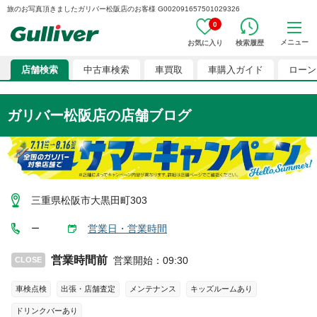
旅のお写真頂きましたガリバー松阪店のお客様 G002091657501029326
0
メニュー
お気に入り
検索履歴
店舗検索
中古車検索
車買取
車購入ガイド
ローン
ガリバー松阪店
の店舗ブログ
三重県松阪市大黒田町303
営業日・営業時間
ー
営業時間前
営業開始
：
09:30
CLOSE
車検点検
出張・店舗査定
メンテナンス
キッズルームあり
ドリンクバーあり