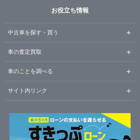
石川県
松阪市
ガリバーアウトレット四日市緑地店
お役立ち情報
福井県
桑名市
ガリバー伊勢店
中古車を探す・買う
山梨県
鈴鹿市
ガリバー松阪店
中古車情報・中古車検索
車の査定買取
中古車ご提案サービス
車査定・車買取ならガリバー
長野県
車のことを調べる
伊賀市
ガリバー258桑名店
初めての中古車購入ガイド
車査定売却ガイド
車初心者まとめ
サイト内リンク
岐阜県
三重郡朝日町
ガリバー23号鈴鹿店
ガリバーのサービス
ガリバーの査定が選ばれる理由
自動車ニュース
サイト内検索
静岡県
四日市・鈴鹿・北勢
中古車人気ランキング
ガリバー伊賀上野店
車を売る時よくある質問
新車・中古車カタログ
サイトマップ
自動車ローンを調べる
便利な査定サービス
愛知県
伊賀・名張
ガリバー朝日店
車の燃費を調べる