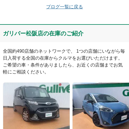
ブログ一覧に戻る
メールアドレス（半角英数）
ガリバー松阪店の在庫のご紹介
コメント
全国約490店舗のネットワークで、 1つの店舗にいながら毎
日入荷する全国の在庫からクルマをお選びいただけます。

ご希望の車・条件がありましたら、お近くの店舗までお気
軽にご相談ください。
絵文字は投稿時に削除します
0
文字/140文字
Captcha