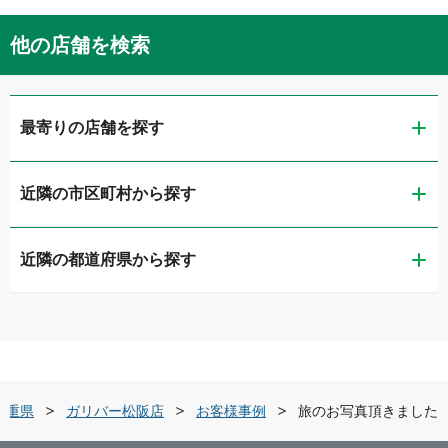
他の店舗を検索
最寄りの店舗を探す
近隣の市区町村から探す
ガリバー河芸店
近隣の都道府県から探す
津市
LIBERALA リベラーラ三重
新潟県
四日市市
ガリバーアウトレット津高茶屋店
富山県
伊勢市
ガリバー津中央店
三重県
ガリバー松阪店
お客様事例
旅のお写真頂きました