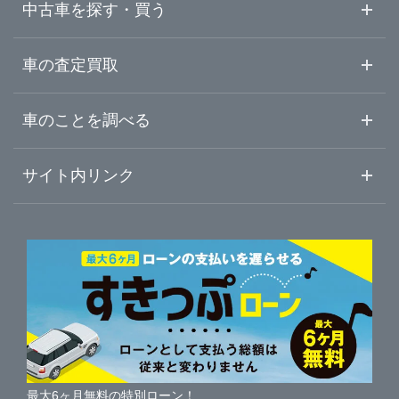
中古車を探す・買う
千葉県
横浜市栄区
ガリバー港北中央店
中古車情報・中古車検索
車の査定買取
中古車ご提案サービス
車査定・車買取ならガリバー
東京都
車のことを調べる
横浜市都筑区
ガリバー武蔵小杉店
初めての中古車購入ガイド
車査定売却ガイド
車初心者まとめ
サイト内リンク
神奈川県
川崎市中原区
ガリバー16号相模原橋本店
ガリバーのサービス
ガリバーの査定が選ばれる理由
自動車ニュース
サイト内検索
相模原市緑区
中古車人気ランキング
ガリバー相模原中央店
車を売る時よくある質問
新車・中古車カタログ
サイトマップ
自動車ローンを調べる
便利な査定サービス
相模原市中央区
ガリバー16号相模大野店
車の燃費を調べる
サイトの使用条件
ガリバーの自動車ローン
中古車買取相場（毎月更新）
車種別クチコミ
利用規約
相模原市南区
ガリバー16号横須賀中央店
車買い替えの基礎知識
車の個人売買ガイド
最大6ヶ月無料の特別ローン！
車比較サイト