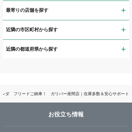
最寄りの店舗を探す
近隣の市区町村から探す
ガリバー第二京浜鶴見店
近隣の都道府県から探す
横浜市鶴見区
ガリバー東神奈川店
茨城県
横浜市神奈川区
ガリバー釜利谷店
栃木県
横浜市金沢区
ガリバー環状4号霧が丘店
ホンダ フリードご納車！ ガリバー座間店｜在庫多数＆安心サポート
群馬県
横浜市緑区
ガリバー横浜瀬谷店
お役立ち情報
埼玉県
横浜市瀬谷区
ガリバー環状4号大船店