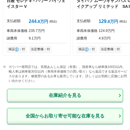
日産
セレナ
e－パワー ハイウェ
ダイハツ
ムーヴキャンバス
イスター V
イクアップ リミテッド SA
投稿する
支払総額
244
支払総額
129
8
万円
8
万円
(税込)
(税込)
車両本体価格
235
7
万円
車両本体価格
124
9
万円
諸費用
9
1
万円
諸費用
4
9
万円
保証
：付
法定整備：付
保証
：付
法定整備：付
ガリバー座間店では、長期あんしん保証（有償）、国産車なら納車後100日以内、
輸入車は納車後30日以内（車両本体価格での買い取り）なら返品できる返品サービ
スがあります。修復歴のあるお車も販売しています。詳しくはお気軽に店舗にお問
い合わせください。
在庫紹介を見る
全国からお取り寄せ可能な在庫を見る