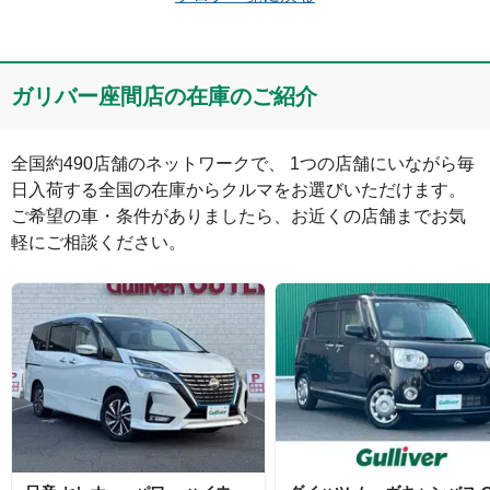
コメント
ガリバー座間店の在庫のご紹介
全国約490店舗のネットワークで、 1つの店舗にいながら毎
日入荷する全国の在庫からクルマをお選びいただけます。

ご希望の車・条件がありましたら、お近くの店舗までお気
軽にご相談ください。
絵文字は投稿時に削除します
0
文字/140文字
Captcha