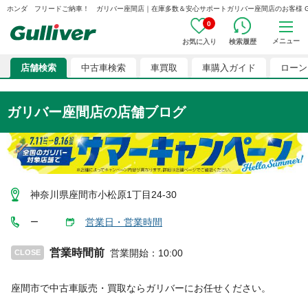
ホンダ フリードご納車！ ガリバー座間店｜在庫多数＆安心サポートガリバー座間店のお客様 G01406
0
メニュー
お気に入り
検索履歴
店舗検索
中古車検索
車買取
車購入ガイド
ローン
ガリバー座間店
の店舗ブログ
神奈川県座間市小松原1丁目24-30
営業日・営業時間
ー
営業時間前
営業開始
：
10:00
CLOSE
座間市
で中古車販売・買取ならガリバーにお任せください。