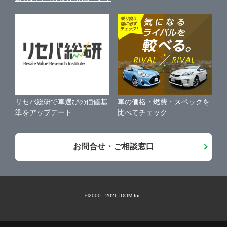
個人情報の保護について
近くのお店で車を探す
横須賀市
ガリバー平塚四之宮店
中古車オークションガイド
保険代理店業務に関する基本方針
平塚市
ガリバー平塚店
古物営業法に基づく表示
アフィリエイトパートナー募集
藤沢市
ガリバー藤沢店
車の価格・燃費・スペックを
リセバ総研で車選びの価値基
お客様の声
比べてチェック
準をアップデート
小田原市
ガリバー小田原東インター店
会社案内
お問合せ・ご相談窓口
厚木市
ガリバー厚木出張査定センター
座間市
ガリバー厚木及川店
©2000 -
2026
IDOM Inc.
横浜・川崎