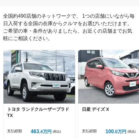
全国約490店舗のネットワークで、 1つの店舗にいながら毎
日入荷する全国の在庫からクルマをお選びいただけます。

ご希望の車・条件がありましたら、お近くの店舗までお気
軽にご相談ください。
絵文字は投稿時に削除します
0
文字/140文字
Captcha
トヨタ
ランドクルーザープラド
日産
デイズ
X
TX
投稿する
支払総額
463
支払総額
100
4
万円
0
万円
(税込)
(税込)