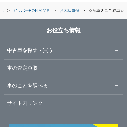
栃木県
横浜市金沢区
ガリバー環状4号霧が丘店
県
ガリバーR246座間店
お客様事例
☆新車ミニご納車☆
群馬県
横浜市緑区
ガリバー横浜瀬谷店
お役立ち情報
埼玉県
横浜市瀬谷区
ガリバー環状4号大船店
中古車を探す・買う
千葉県
横浜市栄区
ガリバー港北中央店
中古車情報・中古車検索
車の査定買取
中古車ご提案サービス
車査定・車買取ならガリバー
東京都
車のことを調べる
横浜市都筑区
ガリバー武蔵小杉店
初めての中古車購入ガイド
車査定売却ガイド
車初心者まとめ
サイト内リンク
神奈川県
川崎市中原区
ガリバー16号相模原橋本店
ガリバーのサービス
ガリバーの査定が選ばれる理由
自動車ニュース
サイト内検索
相模原市緑区
中古車人気ランキング
ガリバー相模原中央店