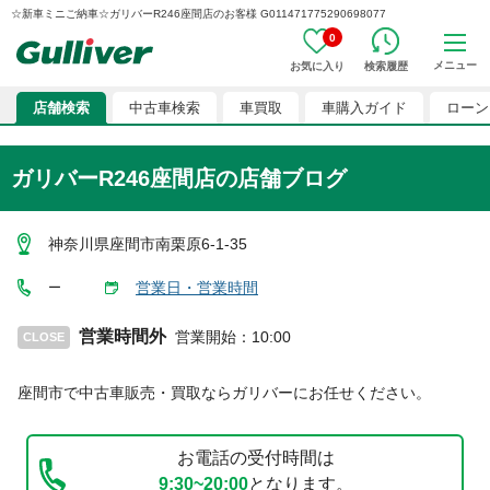
☆新車ミニご納車☆ガリバーR246座間店のお客様 G011471775290698077
0
メニュー
お気に入り
検索履歴
店舗検索
中古車検索
車買取
車購入ガイド
ローン
ガリバーR246座間店
の店舗ブログ
神奈川県座間市南栗原6-1-35
営業日・営業時間
ー
営業時間外
営業開始
：
10:00
CLOSE
座間市
で中古車販売・買取ならガリバーにお任せください。
お電話の受付時間は
9:30~20:00
となります。