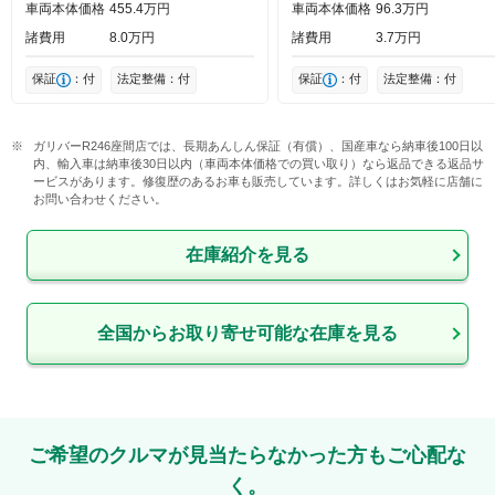
車両本体価格
455
4
万円
車両本体価格
96
3
万円
諸費用
8
0
万円
諸費用
3
7
万円
保証
：付
法定整備：付
保証
：付
法定整備：付
ガリバーR246座間店では、長期あんしん保証（有償）、国産車なら納車後100日以
内、輸入車は納車後30日以内（車両本体価格での買い取り）なら返品できる返品サ
ービスがあります。修復歴のあるお車も販売しています。詳しくはお気軽に店舗に
お問い合わせください。
在庫紹介を見る
全国からお取り寄せ可能な在庫を見る
ご希望のクルマが見当たらなかった方もご心配な
く。