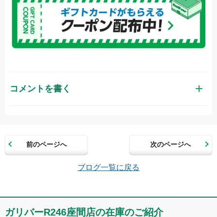
コメントを書く
お名前（かな）
前のページへ
次のページへ
メールアドレス（半角英数）
ブログ一覧に戻る
コメント
ガリバーR246座間店の在庫のご紹介