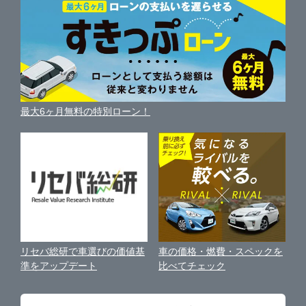
車を売る時よくある質問
新車・中古車カタログ
サイトマップ
自動車ローンを調べる
便利な査定サービス
相模原市中央区
ガリバー16号相模大野店
車の燃費を調べる
サイトの使用条件
ガリバーの自動車ローン
中古車買取相場（毎月更新）
車種別クチコミ
利用規約
相模原市南区
ガリバー16号横須賀中央店
車買い替えの基礎知識
車の個人売買ガイド
最大6ヶ月無料の特別ローン！
車比較サイト
個人情報の保護について
近くのお店で車を探す
横須賀市
ガリバー平塚四之宮店
中古車オークションガイド
保険代理店業務に関する基本方針
平塚市
ガリバー平塚店
古物営業法に基づく表示
アフィリエイトパートナー募集
藤沢市
ガリバー藤沢店
車の価格・燃費・スペックを
リセバ総研で車選びの価値基
お客様の声
比べてチェック
準をアップデート
小田原市
ガリバー小田原東インター店
会社案内