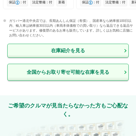
保証
：付
法定整備：付
新着
保証
：付
法定整備：付
新
ガリバー港北中央店では、長期あんしん保証（有償）、国産車なら納車後100日以
内、輸入車は納車後30日以内（車両本体価格での買い取り）なら返品できる返品サ
ービスがあります。修復歴のあるお車も販売しています。詳しくはお気軽に店舗に
お問い合わせください。
在庫紹介を見る
全国からお取り寄せ可能な在庫を見る
ご希望のクルマが見当たらなかった方もご心配な
く。