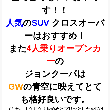
す！！
人気
の
SUV
クロスオーバ
ーはおすすめ！
また
4人乗りオープンカ
ー
の
ジョンクーパは
GW
の青空に映えてとて
も格好良いです。
（しかし！クリクリおめめとプリッとしたお尻は