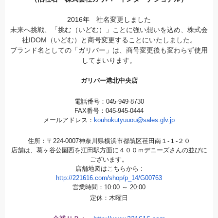
2016年 社名変更しました
未来へ挑戦、「挑む（いどむ）」ことに強い想いを込め、株式会
社IDOM（いどむ）と商号変更することにいたしました。
ブランド名としての「ガリバー」は、商号変更後も変わらず使用
してまいります。
ガリバー港北中央店
電話番号：045-949-8730
FAX番号：045-945-0444
メールアドレス：
kouhokutyuuou@sales.glv.jp
住所：〒224-0007神奈川県横浜市都筑区荏田南１-１-２０
店舗は、葛ヶ谷公園西を江田駅方面に４００ｍデニーズさんの並びに
ございます。
店舗地図はこちらから :
http://221616.com/shop/p_14/G00763
営業時間：10:00 ～ 20:00
定休：木曜日