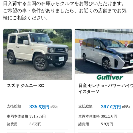
日入荷する全国の在庫からクルマをお選びいただけます。

ご希望の車・条件がありましたら、お近くの店舗までお気
軽にご相談ください。
絵文字は投稿時に削除します
0
文字/140文字
Captcha
スズキ
ジムニー
XC
日産
セレナ
e－パワー ハイ
イスター V
投稿する
支払総額
335
支払総額
397
5
万円
0
万円
(税込)
(税込)
車両本体価格
331
7
万円
車両本体価格
391
1
万円
諸費用
3
8
万円
諸費用
5
9
万円