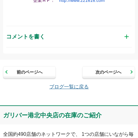
企業ＨＰ：　
http://www.221616.com
コメントを書く
お名前（かな）
前のページへ
次のページへ
メールアドレス（半角英数）
ブログ一覧に戻る
コメント
ガリバー港北中央店の在庫のご紹介
全国約490店舗のネットワークで、 1つの店舗にいながら毎