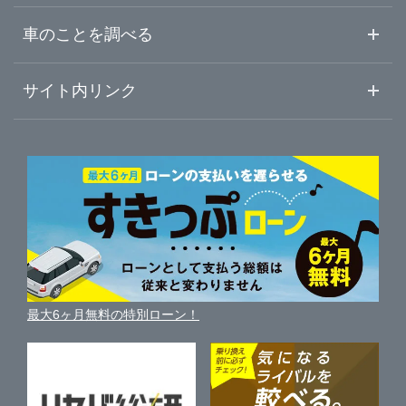
中古車ご提案サービス
車査定・車買取ならガリバー
東京都
車のことを調べる
横浜市都筑区
ガリバー武蔵小杉店
初めての中古車購入ガイド
車査定売却ガイド
車初心者まとめ
サイト内リンク
神奈川県
川崎市中原区
ガリバー16号相模原橋本店
ガリバーのサービス
ガリバーの査定が選ばれる理由
自動車ニュース
サイト内検索
相模原市緑区
中古車人気ランキング
ガリバー相模原中央店
車を売る時よくある質問
新車・中古車カタログ
サイトマップ
自動車ローンを調べる
便利な査定サービス
相模原市中央区
ガリバー16号相模大野店
車の燃費を調べる
サイトの使用条件
ガリバーの自動車ローン
中古車買取相場（毎月更新）
車種別クチコミ
利用規約
相模原市南区
ガリバー16号横須賀中央店
車買い替えの基礎知識
車の個人売買ガイド
最大6ヶ月無料の特別ローン！
車比較サイト
個人情報の保護について
近くのお店で車を探す
横須賀市
ガリバー平塚四之宮店
中古車オークションガイド
保険代理店業務に関する基本方針