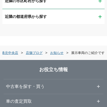
近隣の市区町村から探す
ガリバー第二京浜鶴見店
近隣の都道府県から探す
横浜市鶴見区
ガリバー東神奈川店
茨城県
横浜市神奈川区
ガリバー釜利谷店
栃木県
横浜市金沢区
ガリバー環状4号霧が丘店
ー港北中央店
店舗ブログ
お知らせ
展示車両のご紹介です
群馬県
横浜市緑区
ガリバー横浜瀬谷店
お役立ち情報
埼玉県
横浜市瀬谷区
ガリバー環状4号大船店
中古車を探す・買う
千葉県
横浜市栄区
ガリバー港北中央店
中古車情報・中古車検索
車の査定買取