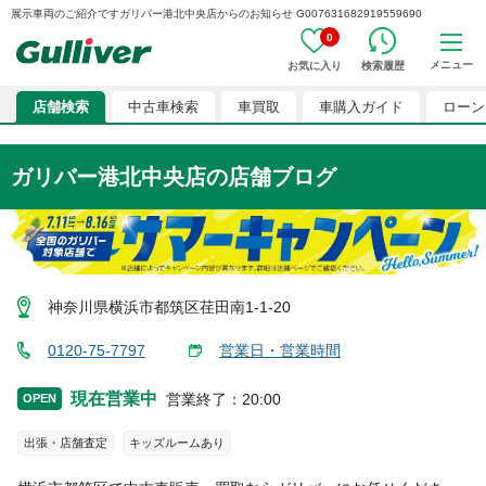
展示車両のご紹介ですガリバー港北中央店からのお知らせ G007631682919559690
0
メニュー
お気に入り
検索履歴
店舗検索
中古車検索
車買取
車購入ガイド
ローン
ガリバー港北中央店
の店舗ブログ
神奈川県横浜市都筑区荏田南1-1-20
0120-75-7797
営業日・営業時間
現在営業中
営業終了
：
20:00
OPEN
出張・店舗査定
キッズルームあり