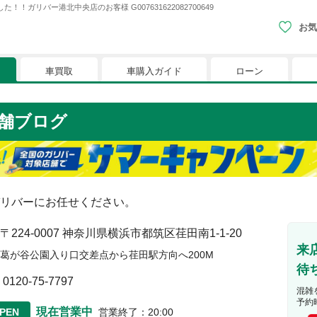
ガリバー港北中央店のお客様 G007631622082700649
お気
車買取
車購入ガイド
ローン
現在、お気に入りに登録されているおク
舗ブログ
りに登録すると、あなただけのお気に入りのクルマリストでい
※「お気に入り」の登録を可能にするためにCookie機
リバーにお任せください。
〒224-0007
神奈川県横浜市都筑区荏田南1-1-20
来
葛が谷公園入り口交差点から荏田駅方向へ200M
待
0120-75-7797
混雑
予約
現在営業中
PEN
営業終了
：
20:00