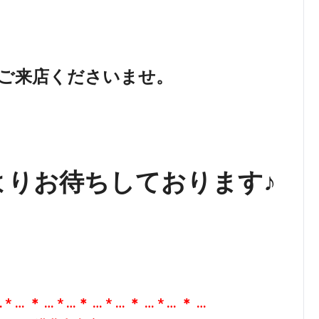
ご来店くださいませ。
よりお待ちしております♪
 * … ＊ … * …＊ … * … ＊ … * … ＊ …