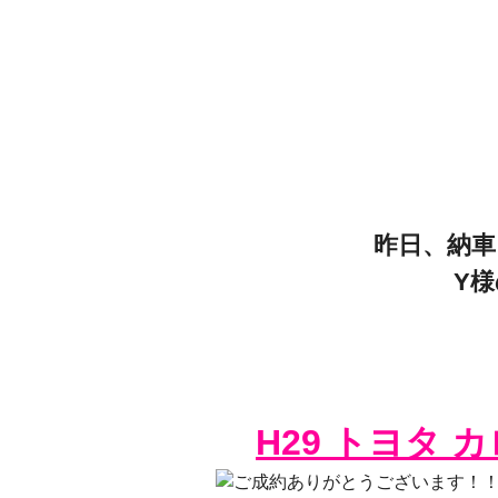
昨日、納
Y
H29 トヨタ 