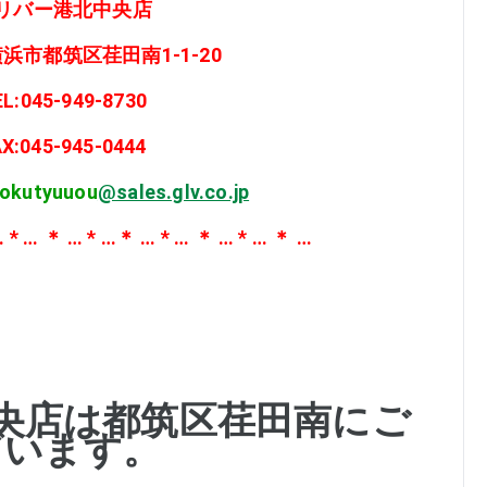
リバー港北中央店
浜市都筑区荏田南1-1-20
EL:045-949-8730
AX:045-945-0444
okutyuuou
@sales.glv.co.jp
 * … ＊ … * …＊ … * … ＊ … * … ＊ …
央店は都筑区荏田南にご
ざいます。