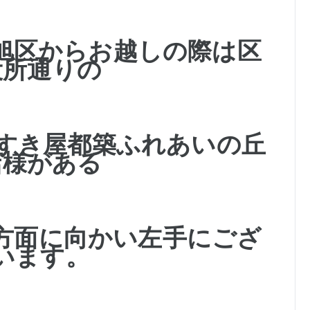
旭区からお越しの際は区
役所通りの
・すき屋都築ふれあいの丘
店様がある
方面に
向かい左手にござ
います。