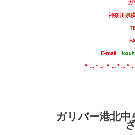
ガ
神奈川県横
T
F
E-mail
kouh
＊ … * … ＊ … * …＊ …
ガリバー港北中