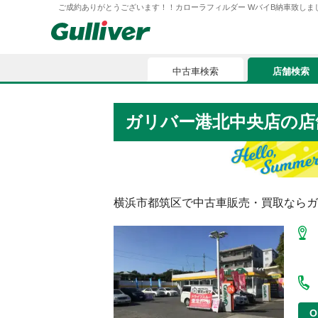
ご成約ありがとうございます！！カローラフィルダー WバイB納車致しました！！
中古車検索
店舗検索
中古車検索
店舗検索
ガリバー港北中央店
の店
車買取
お気に入
車購入ガイド
ローン
横浜市都筑区
で中古車販売・買取ならガ
車検整備
お客様の評価
O