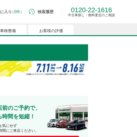
0120-22-1616
に入り
0件
検索履歴
中古車探し・無料査定のご相談
車検整備
お客様の評価
ルマはございません。
つでも簡単に比較ができるようになります。
能を有効にしてください。
店前のご予約で、
ち時間を短縮！
を気にせず
時間にご来店ください。