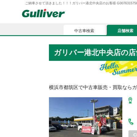
ご納車させて頂きました！！！ガリバー港北中央店のお客様 G007631575859
中古車検索
店舗検索
中古車検索
店舗検索
ガリバー港北中央店
の店
車買取
お気に入
車購入ガイド
ローン
横浜市都筑区
で中古車販売・買取ならガ
車検整備
お客様の評価
C