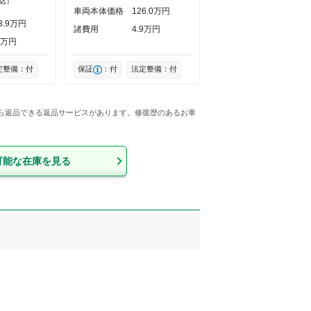
込）
車両本体価格
126
0
万円
3
9
万円
諸費用
4
9
万円
万円
定整備：付
保証
：付
法定整備：付
なら返品できる返品サービスがあります。修復歴のあるお車
可能な在庫を見る