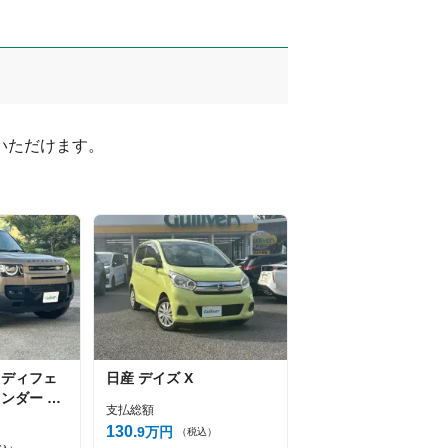
ただけます。

ディフェ
日産
デイズ
X
ンダー 11
支払総額
130
9
万円
（税込）