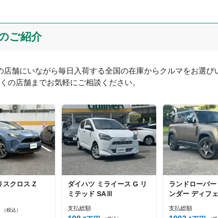
のご紹介
つの店舗にいながら毎日入荷する全国の在庫からクルマをお選びい
くの店舗までお気軽にご相談ください。
0
文字/140文字
リスクロス
Z
ダイハツ
ミライース
G リ
ランドローバー
投稿する
ミテッド SAⅢ
ンダー
ディフェ
0S
支払総額
支払総額
（税込）