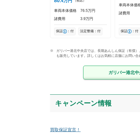
80
4
万円
（税込）
車両本体価
車両本体価格
76
5
万円
諸費用
諸費用
3
9
万円
保証
：付
法定整備：付
保証
：付
ガリバー港北中央店では、長期あんしん保証（有償）
も販売しています。詳しくはお気軽に店舗にお問い合
ガリバー港北中
キャンペーン情報
買取保証宣言！