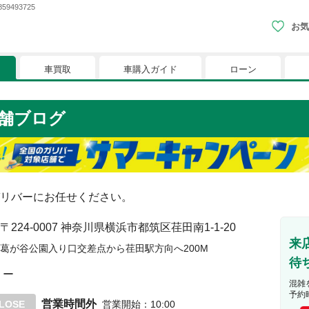
493725
お気
車買取
車購入ガイド
ローン
現在、お気に入りに登録されているおク
舗ブログ
りに登録すると、あなただけのお気に入りのクルマリストでい
※「お気に入り」の登録を可能にするためにCookie機
リバーにお任せください。
〒224-0007
神奈川県横浜市都筑区荏田南1-1-20
来
葛が谷公園入り口交差点から荏田駅方向へ200M
待
ー
混雑
予約
営業時間外
LOSE
営業開始
：
10:00