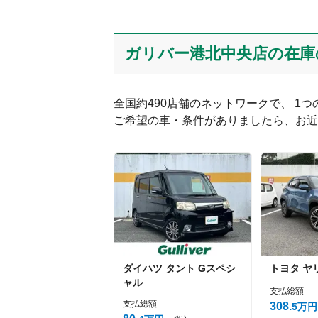
コメント
ガリバー港北中央店の在庫
全国約490店舗のネットワークで、 1
ご希望の車・条件がありましたら、お近
絵文字は投稿時に削除します
Captcha
ダイハツ
タント
Gスペシ
トヨタ
ヤ
ャル
支払総額
支払総額
308
5
万円