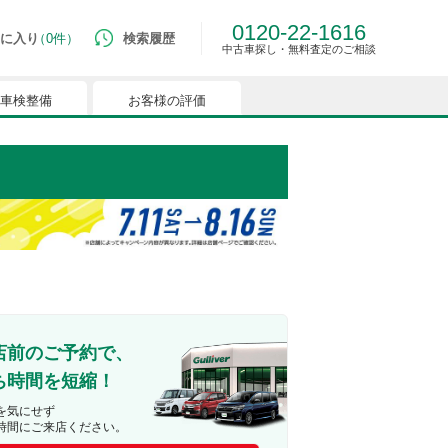
0120-22-1616
に入り
0件
検索履歴
中古車探し・無料査定のご相談
車検整備
お客様の評価
ルマはございません。
つでも簡単に比較ができるようになります。
能を有効にしてください。
店前のご予約で、
ち時間を短縮！
を気にせず
時間にご来店ください。