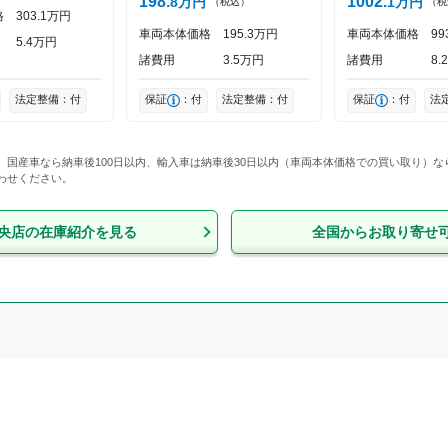
198
1002
8
万円
1
万円
（税込）
（税
格
303
1
万円
車両本体価格
195
3
万円
車両本体価格
99
5
4
万円
諸費用
3
5
万円
諸費用
8
2
法定整備：付
保証
：付
法定整備：付
保証
：付
法
、国産車なら納車後100日以内、輸入車は納車後30日以内（車両本体価格での買い取り）
わせください。
央店
の在庫紹介を見る
全国からお取り寄せ