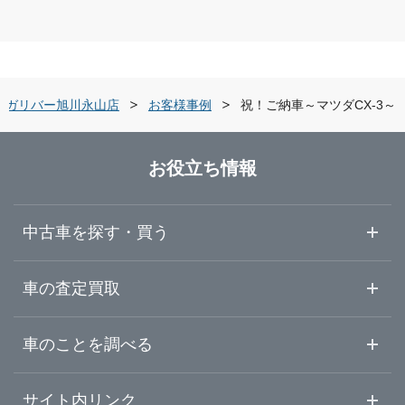
道央・札幌
旭川・富良野・士別
ガリバー旭川永山店
道北・旭川
ガリバー旭川永山店
お客様事例
祝！ご納車～マツダCX-3～
道東・釧路十勝
お役立ち情報
道南・函館
中古車を探す・買う
中古車情報・中古車検索
車の査定買取
中古車ご提案サービス
車査定・車買取ならガリバー
車のことを調べる
初めての中古車購入ガイド
車査定売却ガイド
車初心者まとめ
サイト内リンク