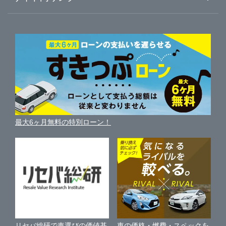
ガリバーのサービス
ガリバーの査定が選ばれる理由
自動車ニュース
サイト内検索
中古車人気ランキング
車を売る時よくある質問
新車・中古車カタログ
サイトマップ
自動車ローンを調べる
便利な査定サービス
車の燃費を調べる
サイトの使用条件
ガリバーの自動車ローン
中古車買取相場（毎月更新）
車種別クチコミ
利用規約
車買い替えの基礎知識
車の個人売買ガイド
最大6ヶ月無料の特別ローン！
車比較サイト
個人情報の保護について
近くのお店で車を探す
中古車オークションガイド
保険代理店業務に関する基本方針
古物営業法に基づく表示
アフィリエイトパートナー募集
車の価格・燃費・スペックを
リセバ総研で車選びの価値基