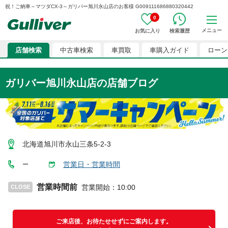
祝！ご納車～マツダCX-3～ガリバー旭川永山店のお客様 G009111686880320442
0
メニュー
お気に入り
検索履歴
店舗検索
中古車検索
車買取
車購入ガイド
ローン
ガリバー旭川永山店
の店舗ブログ
北海道旭川市永山三条5-2-3
営業日・営業時間
ー
営業時間前
営業開始
：
10:00
CLOSE
ご来店後、お待たせせずにご案内します。