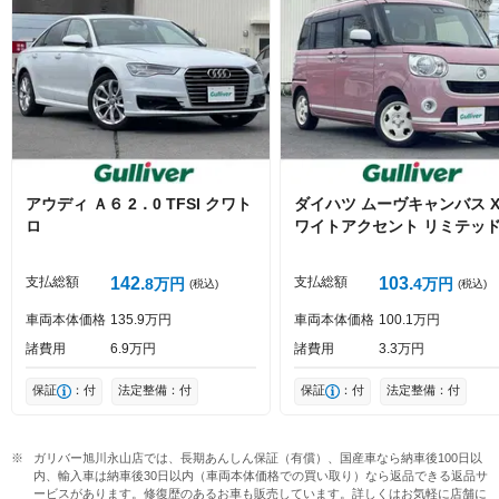
絵文字は投稿時に削除します
0
文字/140文字
Captcha
アウディ
Ａ６
2．0 TFSI クワト
ダイハツ
ムーヴキャンバス
ロ
ワイトアクセント リミテッド
AⅢ
投稿する
支払総額
142
支払総額
103
8
万円
4
万円
(税込)
(税込)
車両本体価格
135
9
万円
車両本体価格
100
1
万円
諸費用
6
9
万円
諸費用
3
3
万円
保証
：付
法定整備：付
保証
：付
法定整備：付
ガリバー旭川永山店では、長期あんしん保証（有償）、国産車なら納車後100日以
内、輸入車は納車後30日以内（車両本体価格での買い取り）なら返品できる返品サ
ービスがあります。修復歴のあるお車も販売しています。詳しくはお気軽に店舗に