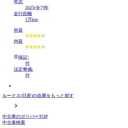
年式
2025(令7)年
走行距離
1万km
外装
内装
保証:
付
法定整備:
付
ルークス(日産)の在庫をもっと探す
中古車のガリバーTOP
中古車検索