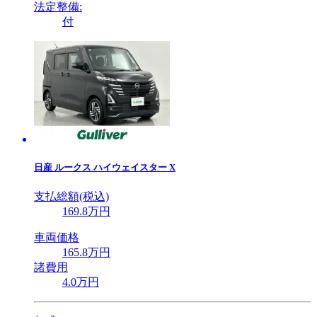
法定整備:
付
日産
ルークス ハイウェイスター X
支払総額(税込)
169
.8
万円
車両価格
165
.8
万円
諸費用
4
.0
万円