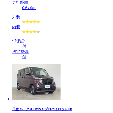
走行距離
0.6万km
外装
内装
保証:
付
法定整備:
付
日産
ルークス HWS X プロパイロットED