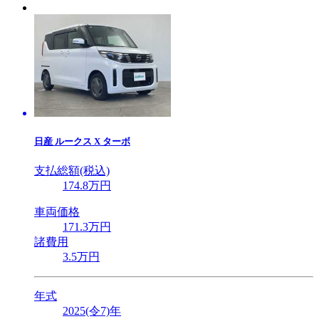
日産
ルークス X ターボ
支払総額(税込)
174
.8
万円
車両価格
171
.3
万円
諸費用
3
.5
万円
年式
2025(令7)年