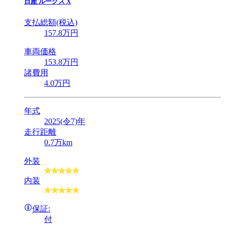
日産
ルークス X
支払総額(税込)
157
.8
万円
車両価格
153
.8
万円
諸費用
4
.0
万円
年式
2025(令7)年
走行距離
0.7万km
外装
内装
保証:
付