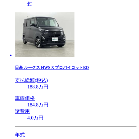
付
日産
ルークス HWS X プロパイロットED
支払総額(税込)
188
.8
万円
車両価格
184
.8
万円
諸費用
4
.0
万円
年式