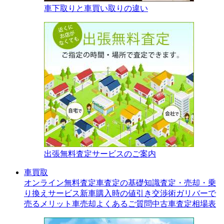
車下取りと車買い取りの違い
出張無料査定サービスのご案内
車買取
オンライン無料査定
車査定の基礎知識
査定・売却・乗
り換えサービス
新車購入時の値引き交渉術
ガリバーで
売るメリット
車売却よくあるご質問
中古車査定相場表