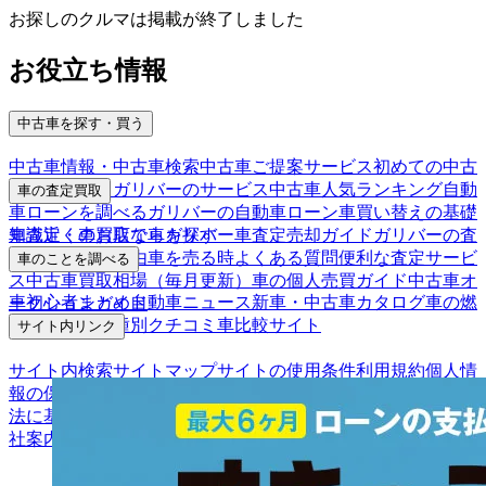
お探しのクルマは掲載が終了しました
お役立ち情報
中古車を探す・買う
中古車情報・中古車検索
中古車ご提案サービス
初めての中古
車購入ガイド
ガリバーのサービス
中古車人気ランキング
自動
車の査定買取
車ローンを調べる
ガリバーの自動車ローン
車買い替えの基礎
車査定・車買取ならガリバー
車査定売却ガイド
ガリバーの査
知識
近くのお店で車を探す
定が選ばれる理由
車を売る時よくある質問
便利な査定サービ
車のことを調べる
ス
中古車買取相場（毎月更新）
車の個人売買ガイド
中古車オ
車初心者まとめ
自動車ニュース
新車・中古車カタログ
車の燃
ークションガイド
費を調べる
車種別クチコミ
車比較サイト
サイト内リンク
サイト内検索
サイトマップ
サイトの使用条件
利用規約
個人情
報の保護について
保険代理店業務に関する基本方針
古物営業
法に基づく表示
アフィリエイトパートナー募集
お客様の声
会
社案内