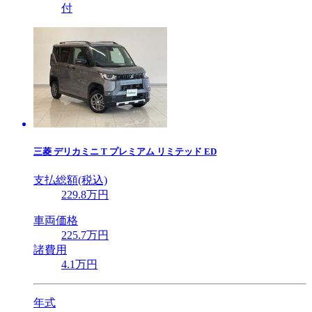
付
三菱
デリカミニ T プレミアム リミテッド ED
支払総額(税込)
229
.8
万円
車両価格
225
.7
万円
諸費用
4
.1
万円
年式