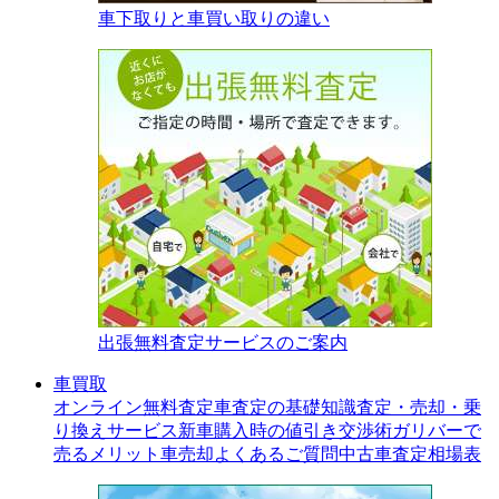
車下取りと車買い取りの違い
出張無料査定サービスのご案内
車買取
オンライン無料査定
車査定の基礎知識
査定・売却・乗
り換えサービス
新車購入時の値引き交渉術
ガリバーで
売るメリット
車売却よくあるご質問
中古車査定相場表