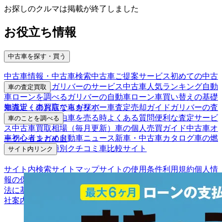
お探しのクルマは掲載が終了しました
お役立ち情報
中古車を探す・買う
中古車情報・中古車検索
中古車ご提案サービス
初めての中古
車購入ガイド
ガリバーのサービス
中古車人気ランキング
自動
車の査定買取
車ローンを調べる
ガリバーの自動車ローン
車買い替えの基礎
車査定・車買取ならガリバー
車査定売却ガイド
ガリバーの査
知識
近くのお店で車を探す
定が選ばれる理由
車を売る時よくある質問
便利な査定サービ
車のことを調べる
ス
中古車買取相場（毎月更新）
車の個人売買ガイド
中古車オ
車初心者まとめ
自動車ニュース
新車・中古車カタログ
車の燃
ークションガイド
費を調べる
車種別クチコミ
車比較サイト
サイト内リンク
サイト内検索
サイトマップ
サイトの使用条件
利用規約
個人情
報の保護について
保険代理店業務に関する基本方針
古物営業
法に基づく表示
アフィリエイトパートナー募集
お客様の声
会
社案内