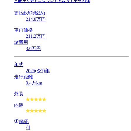
三菱
デリカミニ G プレミアム リミテッドED
支払総額(税込)
214
.8
万円
車両価格
211
.2
万円
諸費用
3
.6
万円
年式
2025(令7)年
走行距離
0.4万km
外装
内装
保証:
付