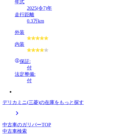
年式
2025(令7)年
走行距離
0.3万km
外装
内装
保証:
付
法定整備:
付
デリカミニ(三菱)の在庫をもっと探す
中古車のガリバーTOP
中古車検索