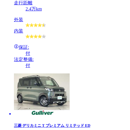
走行距離
2.4万km
外装
内装
保証:
付
法定整備:
付
三菱
デリカミニ T プレミアム リミテッド ED