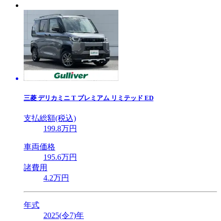
三菱
デリカミニ T プレミアム リミテッド ED
支払総額(税込)
199
.8
万円
車両価格
195
.6
万円
諸費用
4
.2
万円
年式
2025(令7)年