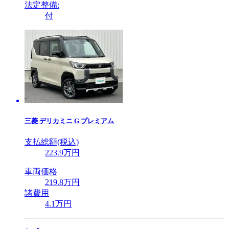
法定整備:
付
三菱
デリカミニ G プレミアム
支払総額(税込)
223
.9
万円
車両価格
219
.8
万円
諸費用
4
.1
万円