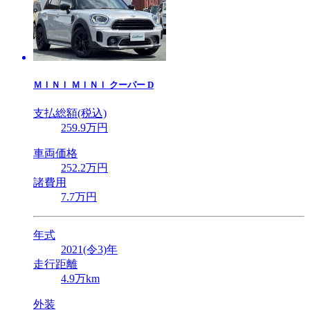
ＭＩＮＩ
ＭＩＮＩ クーパー D
支払総額(税込)
259
.9
万円
車両価格
252
.2
万円
諸費用
7
.7
万円
年式
2021(令3)年
走行距離
4.9万km
外装