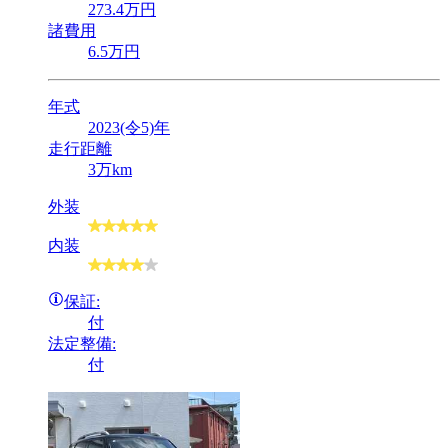
273
.4
万円
諸費用
6
.5
万円
年式
2023(令5)年
走行距離
3万km
外装
内装
保証:
付
法定整備:
付