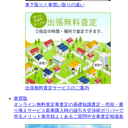
車下取りと車買い取りの違い
出張無料査定サービスのご案内
車買取
オンライン無料査定
車査定の基礎知識
査定・売却・乗
り換えサービス
新車購入時の値引き交渉術
ガリバーで
売るメリット
車売却よくあるご質問
中古車査定相場表