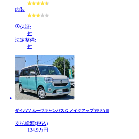
内装
保証:
付
法定整備:
付
ダイハツ
ムーヴキャンバス G メイクアップ VS SAⅢ
支払総額(税込)
134
.9
万円