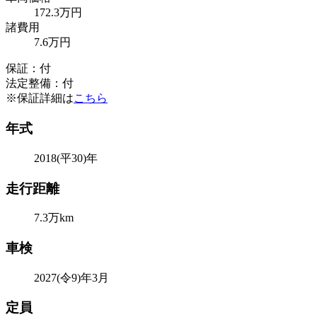
172
.3
万円
諸費用
7
.6
万円
保証：付
法定整備：付
※保証詳細は
こちら
年式
2018(平30)年
走行距離
7.3万km
車検
2027(令9)年3月
定員