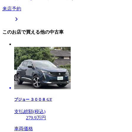
来店予約
このお店で買える他の中古車
プジョー
３００８ GT
支払総額(税込)
279
.9
万円
車両価格