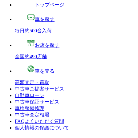
トップページ
車を探す
毎日約500台入荷
お店を探す
全国約490店舗
車を売る
高額査定・買取
中古車ご提案サービス
自動車ローン
中古車保証サービス
車検整備修理
中古車査定相場
FAQよくいただく質問
個人情報の保護について