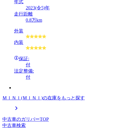
年式
2023(令5)年
走行距離
0.8万km
外装
内装
保証:
付
法定整備:
付
ＭＩＮＩ(ＭＩＮＩ)の在庫をもっと探す
中古車のガリバーTOP
中古車検索