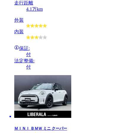
走行距離
4.1万km
外装
内装
保証:
付
法定整備:
付
ＭＩＮＩ
ＢＭＷ ミニ クーパー