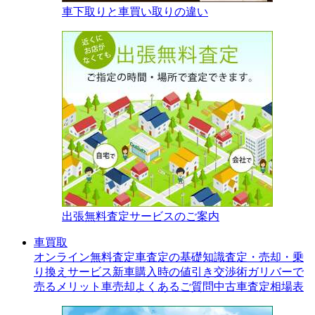
車下取りと車買い取りの違い
出張無料査定サービスのご案内
車買取
オンライン無料査定
車査定の基礎知識
査定・売却・乗
り換えサービス
新車購入時の値引き交渉術
ガリバーで
売るメリット
車売却よくあるご質問
中古車査定相場表