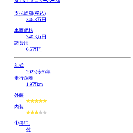
ＭＩＮＩ
ミニ クーパー SD
支払総額(税込)
346
.8
万円
車両価格
340
.3
万円
諸費用
6
.5
万円
年式
2023(令5)年
走行距離
1.9万km
外装
内装
保証:
付