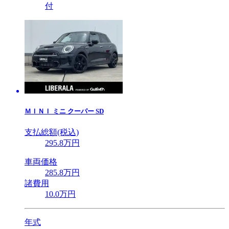
付
ＭＩＮＩ
ミニ クーパー SD
支払総額(税込)
295
.8
万円
車両価格
285
.8
万円
諸費用
10
.0
万円
年式