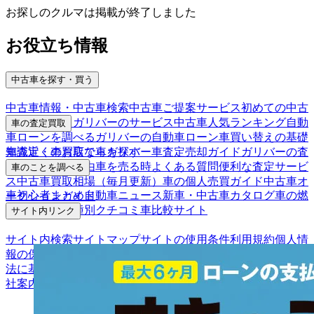
お探しのクルマは掲載が終了しました
お役立ち情報
中古車を探す・買う
中古車情報・中古車検索
中古車ご提案サービス
初めての中古
車購入ガイド
ガリバーのサービス
中古車人気ランキング
自動
車の査定買取
車ローンを調べる
ガリバーの自動車ローン
車買い替えの基礎
車査定・車買取ならガリバー
車査定売却ガイド
ガリバーの査
知識
近くのお店で車を探す
定が選ばれる理由
車を売る時よくある質問
便利な査定サービ
車のことを調べる
ス
中古車買取相場（毎月更新）
車の個人売買ガイド
中古車オ
車初心者まとめ
自動車ニュース
新車・中古車カタログ
車の燃
ークションガイド
費を調べる
車種別クチコミ
車比較サイト
サイト内リンク
サイト内検索
サイトマップ
サイトの使用条件
利用規約
個人情
報の保護について
保険代理店業務に関する基本方針
古物営業
法に基づく表示
アフィリエイトパートナー募集
お客様の声
会
社案内