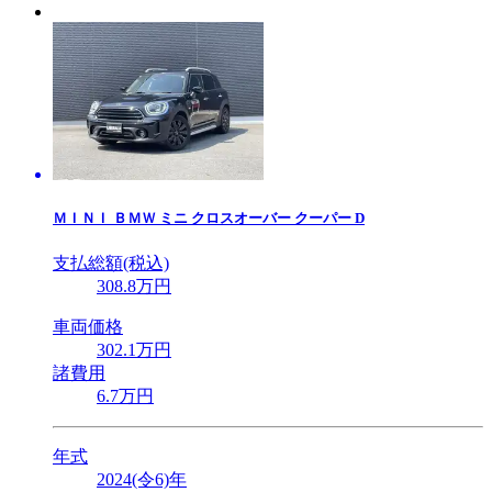
ＭＩＮＩ
ＢＭＷ ミニ クロスオーバー クーパー D
支払総額(税込)
308
.8
万円
車両価格
302
.1
万円
諸費用
6
.7
万円
年式
2024(令6)年