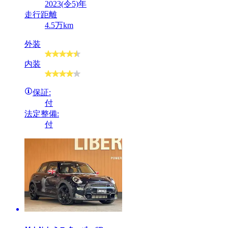
2023(令5)年
走行距離
4.5万km
外装
内装
保証:
付
法定整備:
付