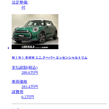
法定整備:
付
ＭＩＮＩ
ＢＭＷ ミニ クーパー エッセンシャルトリム
支払総額(税込)
289
.6
万円
車両価格
283
.4
万円
諸費用
6
.2
万円