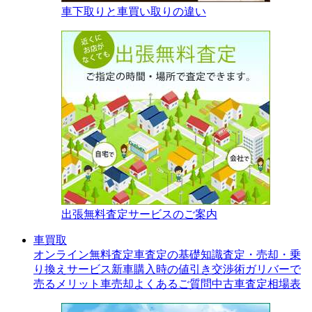
車下取りと車買い取りの違い
出張無料査定サービスのご案内
車買取
オンライン無料査定
車査定の基礎知識
査定・売却・乗
り換えサービス
新車購入時の値引き交渉術
ガリバーで
売るメリット
車売却よくあるご質問
中古車査定相場表