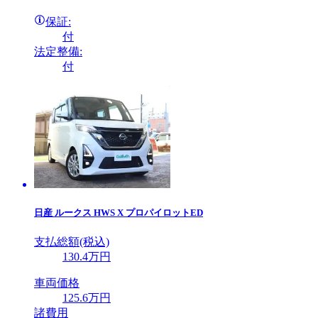
保証:
付
法定整備:
付
日産
ルークス HWS X プロパイロットED
支払総額(税込)
130
.4
万円
車両価格
125
.6
万円
諸費用