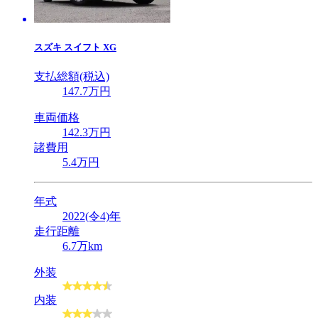
スズキ
スイフト XG
支払総額(税込)
147
.7
万円
車両価格
142
.3
万円
諸費用
5
.4
万円
年式
2022(令4)年
走行距離
6.7万km
外装
内装