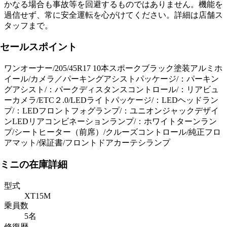
かなる場合も事故等を回避するものではありません。機能を
過信せず、常に安全運転を心がけてください。詳細は店舗ス
タッフまで。
セールスポイント
ワンオーナー/205/45R17 10本スポークブラック塗装アルミホ
イール/カメラ／パーキングアシストパッケージ/：パーキン
グアシスト/：パークディスタンスコントロール/：リアビュ
ーカメラ/ETC２.0/LEDライトパッケージ/：LEDヘッドラン
プ/：LEDフロントフォグランプ/：ユニオンジャックデザイ
ンLEDリアコンビネーションランプ/：ホワイトターンラン
プ/シートヒーター（前席）/クルーズコントロール/純正フロ
アマット/保証書/フロントドアカーテシランプ
ミニの在庫詳細
型式
XT15M
乗員数
5名
修復歴