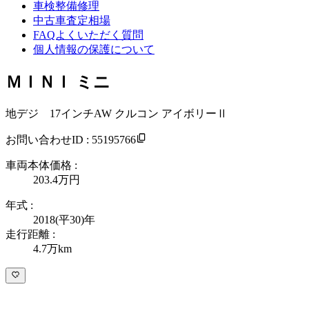
車検整備修理
中古車査定相場
FAQよくいただく質問
個人情報の保護について
ＭＩＮＩ ミニ
地デジ 17インチAW クルコン アイボリーⅡ
お問い合わせID : 55195766
車両本体価格 :
203.4万
円
年式 :
2018(平30)年
走行距離 :
4.7万km