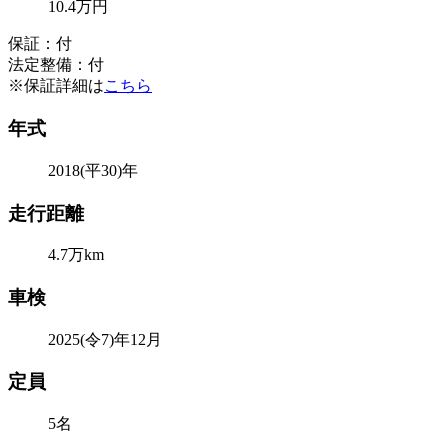
10
.4
万円
保証：付
法定整備：付
※保証詳細は
こちら
年式
2018(平30)年
走行距離
4.7万km
車検
2025(令7)年12月
定員
5名