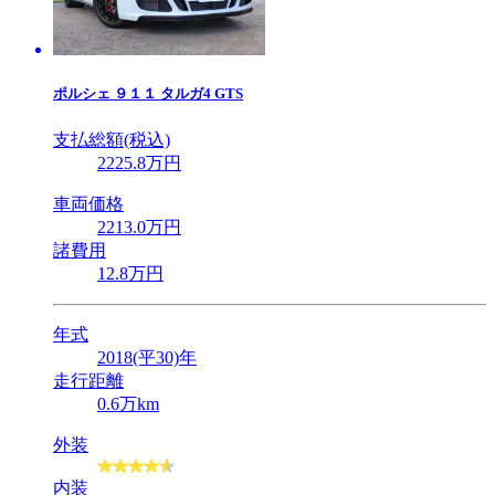
ポルシェ
９１１ タルガ4 GTS
支払総額(税込)
2225
.8
万円
車両価格
2213
.0
万円
諸費用
12
.8
万円
年式
2018(平30)年
走行距離
0.6万km
外装
内装