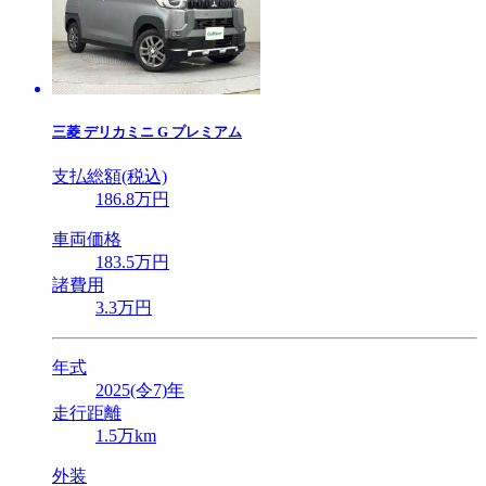
三菱
デリカミニ G プレミアム
支払総額(税込)
186
.8
万円
車両価格
183
.5
万円
諸費用
3
.3
万円
年式
2025(令7)年
走行距離
1.5万km
外装