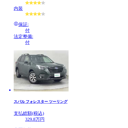
内装
保証:
付
法定整備:
付
スバル
フォレスター ツーリング
支払総額(税込)
329
.8
万円