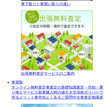
車下取りと車買い取りの違い
出張無料査定サービスのご案内
車買取
オンライン無料査定
車査定の基礎知識
査定・売却・乗
り換えサービス
新車購入時の値引き交渉術
ガリバーで
売るメリット
車売却よくあるご質問
中古車査定相場表