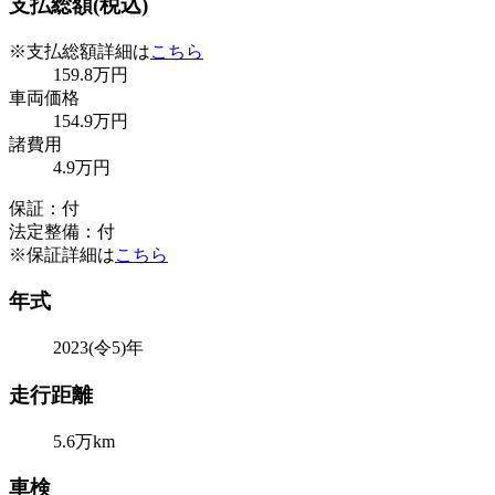
支払総額(税込)
※支払総額詳細は
こちら
159
.8
万円
車両価格
154
.9
万円
諸費用
4
.9
万円
保証：付
法定整備：付
※保証詳細は
こちら
年式
2023(令5)年
走行距離
5.6万km
車検