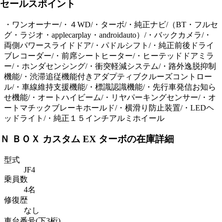
セールスポイント
・ワンオーナー/・４WD/・ターボ/・純正ナビ/（BT・フルセ
グ・ラジオ・applecarplay・androidauto）/・バックカメラ/・
両側パワースライドドア/・パドルシフト/・純正前後ドライ
ブレコーダー/・前席シートヒーター/・ヒーテッドドアミラ
ー/・ホンダセンシング/・衝突軽減システム/・路外逸脱抑制
機能/・渋滞追従機能付きアダプティブクルーズコントロー
ル/・車線維持支援機能/・標識認識機能/・先行車発信お知ら
せ機能/・オートハイビーム/・リヤパーキングセンサー/・オ
ートマチックブレーキホールド/・横滑り防止装置/・LEDヘ
ッドライト/・純正１５インチアルミホイール
Ｎ ＢＯＸ カスタム EX ターボの在庫詳細
型式
JF4
乗員数
4名
修復歴
なし
車台番号(下3桁)