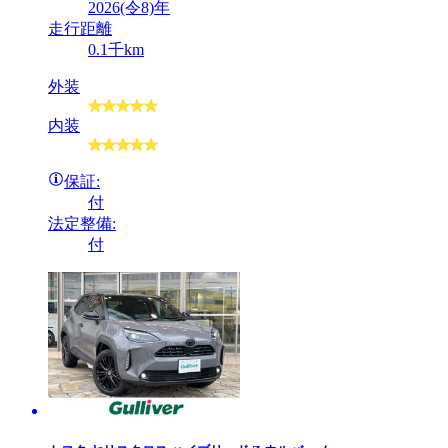
2026(令8)年
走行距離
0.1千km
外装
内装
保証:
付
法定整備:
付