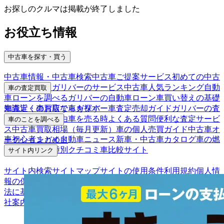
お探しのクルマは掲載が終了しました
お役立ち情報
中古車を探す・買う
中古車情報・中古車検索
中古車ご提案サービス
初めての中古
車購入ガイド
ガリバーのサービス
中古車人気ランキング
自動
車の査定買取
車ローンを調べる
ガリバーの自動車ローン
車買い替えの基礎
車査定・車買取ならガリバー
車査定売却ガイド
ガリバーの査
知識
近くのお店で車を探す
定が選ばれる理由
車を売る時よくある質問
便利な査定サービ
車のことを調べる
ス
中古車買取相場（毎月更新）
車の個人売買ガイド
中古車オ
車初心者まとめ
自動車ニュース
新車・中古車カタログ
車の燃
ークションガイド
費を調べる
車種別クチコミ
車比較サイト
サイト内リンク
サイト内検索
サイトマップ
サイトの使用条件
利用規約
個人情
報の保護について
保険代理店業務に関する基本方針
古物営業
法に基づく表示
アフィリエイトパートナー募集
お客様の声
会
社案内