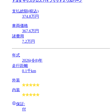
トヨタ
ヤリスクロス ハイブリッド Z ウルバーノ
支払総額(税込)
374
.8
万円
車両価格
367
.6
万円
諸費用
7
.2
万円
年式
2026(令8)年
走行距離
0.1千km
外装
内装
保証:
付