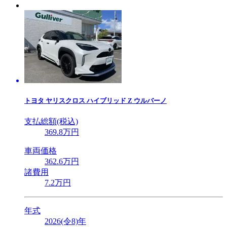
トヨタ
ヤリスクロス ハイブリッド Z ウルバーノ
支払総額(税込)
369
.8
万円
車両価格
362
.6
万円
諸費用
7
.2
万円
年式
2026(令8)年