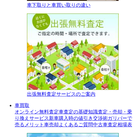
車下取りと車買い取りの違い
出張無料査定サービスのご案内
車買取
オンライン無料査定
車査定の基礎知識
査定・売却・乗
り換えサービス
新車購入時の値引き交渉術
ガリバーで
売るメリット
車売却よくあるご質問
中古車査定相場表