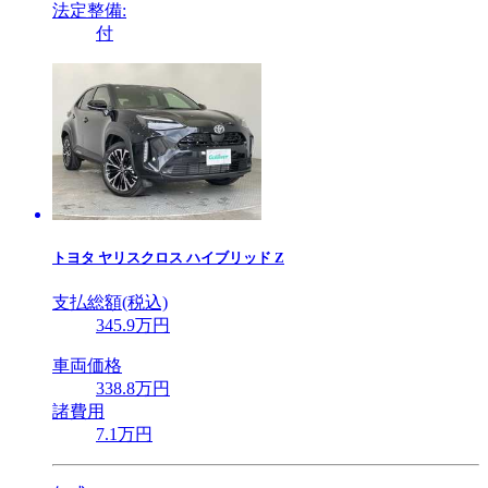
法定整備:
付
トヨタ
ヤリスクロス ハイブリッド Z
支払総額(税込)
345
.9
万円
車両価格
338
.8
万円
諸費用
7
.1
万円