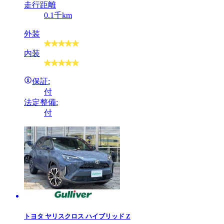
走行距離
0.1千km
外装
内装
保証:
付
法定整備:
付
トヨタ
ヤリスクロス ハイブリッド Z