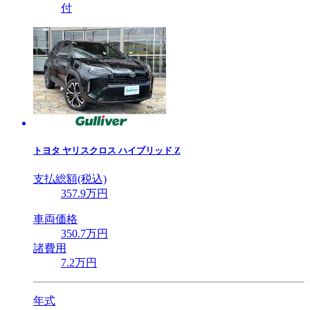
付
トヨタ
ヤリスクロス ハイブリッド Z
支払総額(税込)
357
.9
万円
車両価格
350
.7
万円
諸費用
7
.2
万円
年式