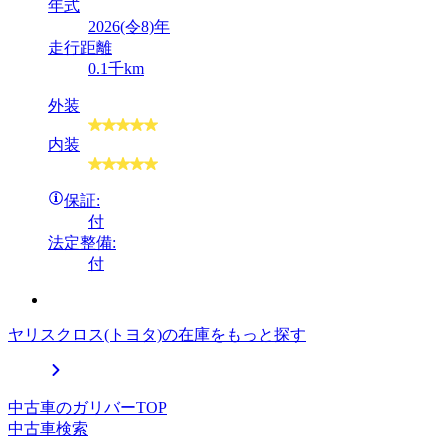
年式
2026(令8)年
走行距離
0.1千km
外装
内装
保証:
付
法定整備:
付
ヤリスクロス(トヨタ)の在庫をもっと探す
中古車のガリバーTOP
中古車検索