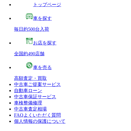
トップページ
車を探す
毎日約500台入荷
お店を探す
全国約490店舗
車を売る
高額査定・買取
中古車ご提案サービス
自動車ローン
中古車保証サービス
車検整備修理
中古車査定相場
FAQよくいただく質問
個人情報の保護について