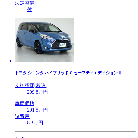
法定整備:
付
トヨタ
シエンタ ハイブリッド G セーフティエディションⅡ
支払総額(税込)
209
.8
万円
車両価格
201
.5
万円
諸費用
8
.3
万円