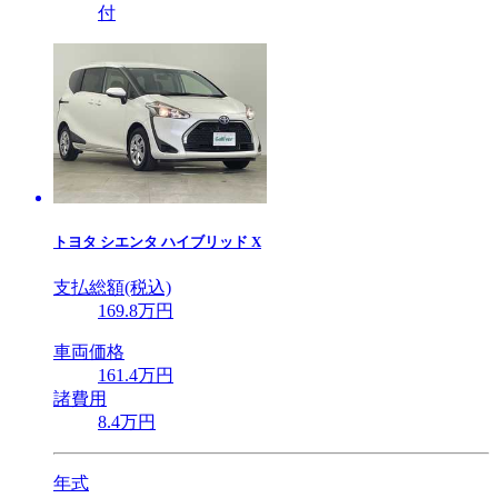
付
トヨタ
シエンタ ハイブリッド X
支払総額(税込)
169
.8
万円
車両価格
161
.4
万円
諸費用
8
.4
万円
年式