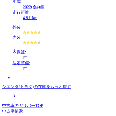
年式
2022(令4)年
走行距離
4.8万km
外装
内装
保証:
付
法定整備:
付
シエンタ(トヨタ)の在庫をもっと探す
中古車のガリバーTOP
中古車検索