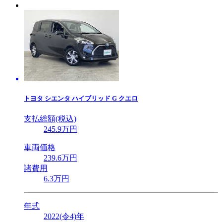
トヨタ
シエンタ ハイブリッド G クエロ
支払総額(税込)
245
.9
万円
車両価格
239
.6
万円
諸費用
6
.3
万円
年式
2022(令4)年