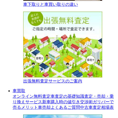
車下取りと車買い取りの違い
出張無料査定サービスのご案内
車買取
オンライン無料査定
車査定の基礎知識
査定・売却・乗
り換えサービス
新車購入時の値引き交渉術
ガリバーで
売るメリット
車売却よくあるご質問
中古車査定相場表