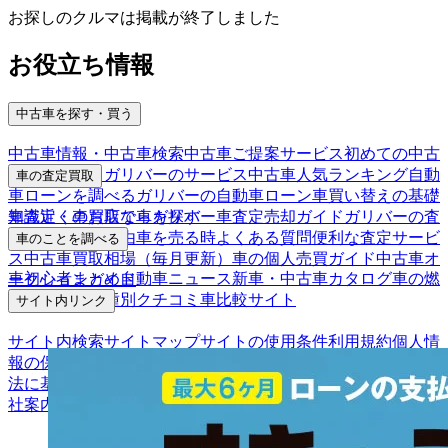
お探しのクルマは掲載が終了しました
お役立ち情報
中古車を探す・買う
中古車情報・中古車検索
中古車ご提案サービス
初めての中古
車購入ガイド
ガリバーのサービス
中古車人気ランキング
自動
車の査定買取
車ローンを調べる
ガリバーの自動車ローン
車買い替えの基礎
車査定・車買取ならガリバー
車査定売却ガイド
ガリバーの査
知識
近くのお店で車を探す
定が選ばれる理由
車を売る時よくある質問
便利な査定サービ
車のことを調べる
ス
中古車買取相場（毎月更新）
車の個人売買ガイド
中古車オ
車初心者まとめ
自動車ニュース
新車・中古車カタログ
車の燃
ークションガイド
費を調べる
車種別クチコミ
車比較サイト
サイト内リンク
サイト内検索
サイトマップ
サイトの使用条件
利用規約
個人情
報の保護について
保険代理店業務に関する基本方針
古物営業
法に基づく表示
アフィリエイトパートナー募集
お客様の声
会
社案内