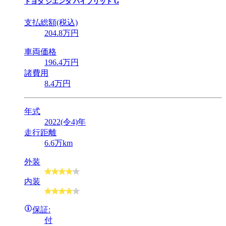
トヨタ
シエンタ ハイブリッド G
支払総額(税込)
204
.8
万円
車両価格
196
.4
万円
諸費用
8
.4
万円
年式
2022(令4)年
走行距離
6.6万km
外装
内装
保証:
付