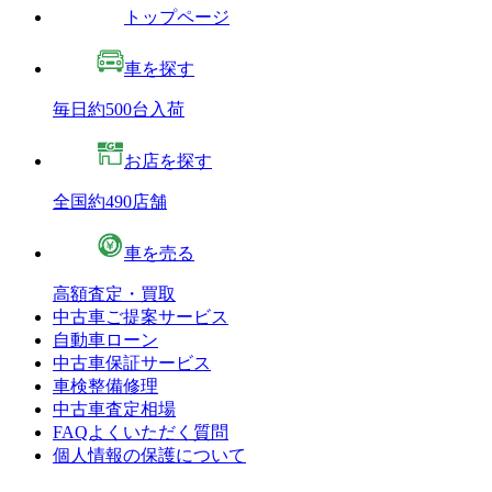
トップページ
車を探す
毎日約500台入荷
お店を探す
全国約490店舗
車を売る
高額査定・買取
中古車ご提案サービス
自動車ローン
中古車保証サービス
車検整備修理
中古車査定相場
FAQよくいただく質問
個人情報の保護について