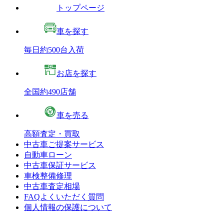
トップページ
車を探す
毎日約500台入荷
お店を探す
全国約490店舗
車を売る
高額査定・買取
中古車ご提案サービス
自動車ローン
中古車保証サービス
車検整備修理
中古車査定相場
FAQよくいただく質問
個人情報の保護について