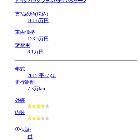
トヨタ
パッソ プラスハナ Gパッケージ
支払総額(税込)
161
.6
万円
車両価格
153
.5
万円
諸費用
8
.1
万円
年式
2015(平27)年
走行距離
7.3万km
外装
内装
保証:
付