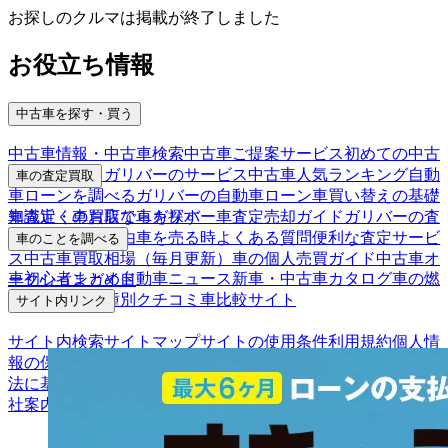
お探しのクルマは掲載が終了しました
お役立ち情報
中古車を探す・買う
中古車情報・中古車検索
中古車ご提案サービス
初めての中古
車購入ガイド
ガリバーのサービス
中古車人気ランキング
自動
車の査定買取
車ローンを調べる
ガリバーの自動車ローン
車買い替えの基礎
車査定・車買取ならガリバー
車査定売却ガイド
ガリバーの査
知識
近くのお店で車を探す
定が選ばれる理由
車を売る時よくある質問
便利な査定サービ
車のことを調べる
ス
中古車買取相場（毎月更新）
車の個人売買ガイド
中古車オ
車初心者まとめ
自動車ニュース
新車・中古車カタログ
車の燃
ークションガイド
費を調べる
車種別クチコミ
車比較サイト
サイト内リンク
サイト内検索
サイトマップ
サイトの使用条件
利用規約
個人情
報の保護について
保険代理店業務に関する基本方針
古物営業
法に基づく表示
アフィリエイトパートナー募集
お客様の声
会
社案内