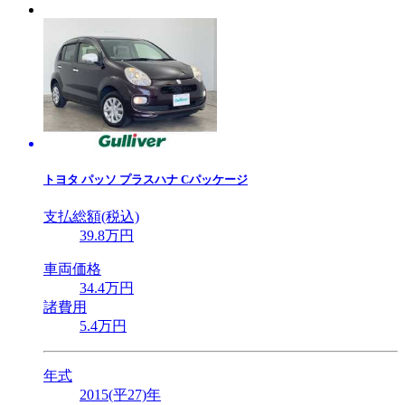
トヨタ
パッソ プラスハナ Cパッケージ
支払総額(税込)
39
.8
万円
車両価格
34
.4
万円
諸費用
5
.4
万円
年式
2015(平27)年