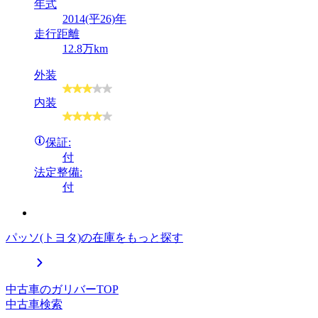
年式
2014(平26)年
走行距離
12.8万km
外装
内装
保証:
付
法定整備:
付
パッソ(トヨタ)の在庫をもっと探す
中古車のガリバーTOP
中古車検索