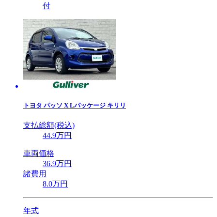
付
トヨタ
パッソ X Lパッケージ キリリ
支払総額(税込)
44
.9
万円
車両価格
36
.9
万円
諸費用
8
.0
万円
年式