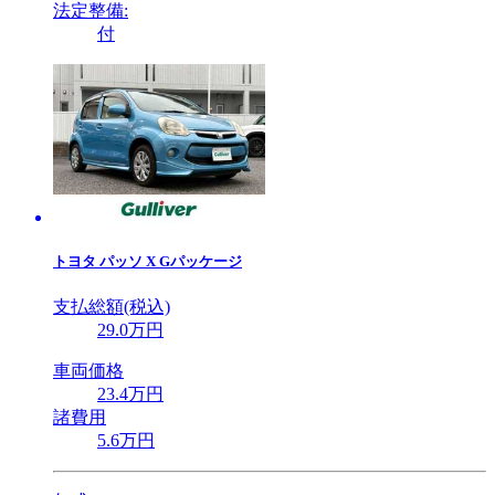
法定整備:
付
トヨタ
パッソ X Gパッケージ
支払総額(税込)
29
.0
万円
車両価格
23
.4
万円
諸費用
5
.6
万円