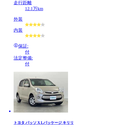
走行距離
12.1万km
外装
内装
保証:
付
法定整備:
付
トヨタ
パッソ X Lパッケージ キリリ