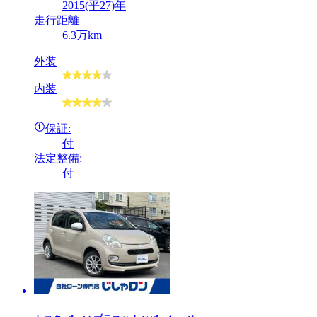
2015(平27)年
走行距離
6.3万km
外装
内装
保証:
付
法定整備:
付