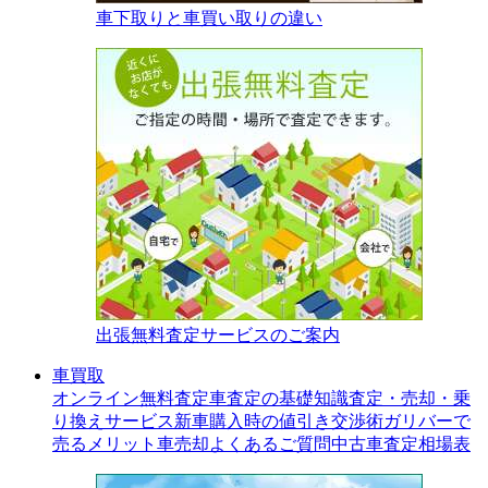
車下取りと車買い取りの違い
出張無料査定サービスのご案内
車買取
オンライン無料査定
車査定の基礎知識
査定・売却・乗
り換えサービス
新車購入時の値引き交渉術
ガリバーで
売るメリット
車売却よくあるご質問
中古車査定相場表