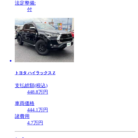
法定整備:
付
トヨタ
ハイラックス Z
支払総額(税込)
448
.8
万円
車両価格
444
.1
万円
諸費用
4
.7
万円