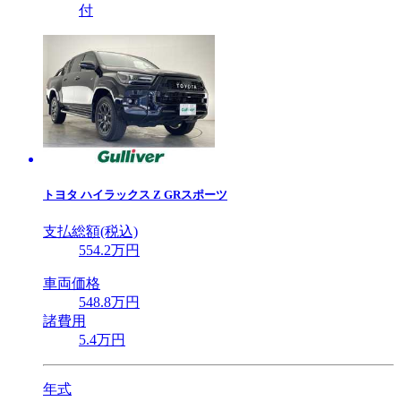
付
トヨタ
ハイラックス Z GRスポーツ
支払総額(税込)
554
.2
万円
車両価格
548
.8
万円
諸費用
5
.4
万円
年式