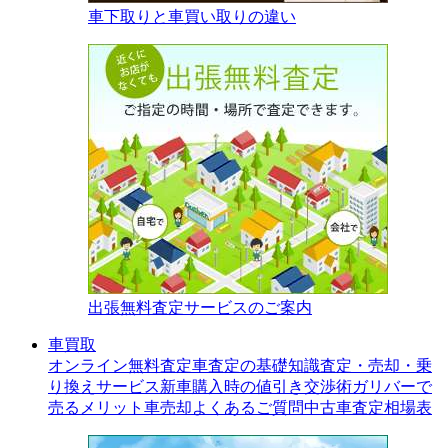
車下取りと車買い取りの違い
出張無料査定サービスのご案内
車買取
オンライン無料査定
車査定の基礎知識
査定・売却・乗
り換えサービス
新車購入時の値引き交渉術
ガリバーで
売るメリット
車売却よくあるご質問
中古車査定相場表