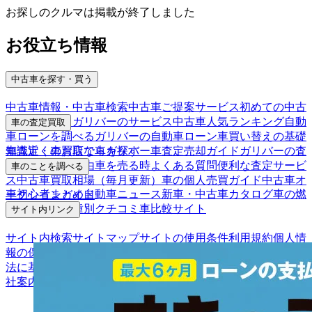
お探しのクルマは掲載が終了しました
お役立ち情報
中古車を探す・買う
中古車情報・中古車検索
中古車ご提案サービス
初めての中古
車購入ガイド
ガリバーのサービス
中古車人気ランキング
自動
車の査定買取
車ローンを調べる
ガリバーの自動車ローン
車買い替えの基礎
車査定・車買取ならガリバー
車査定売却ガイド
ガリバーの査
知識
近くのお店で車を探す
定が選ばれる理由
車を売る時よくある質問
便利な査定サービ
車のことを調べる
ス
中古車買取相場（毎月更新）
車の個人売買ガイド
中古車オ
車初心者まとめ
自動車ニュース
新車・中古車カタログ
車の燃
ークションガイド
費を調べる
車種別クチコミ
車比較サイト
サイト内リンク
サイト内検索
サイトマップ
サイトの使用条件
利用規約
個人情
報の保護について
保険代理店業務に関する基本方針
古物営業
法に基づく表示
アフィリエイトパートナー募集
お客様の声
会
社案内