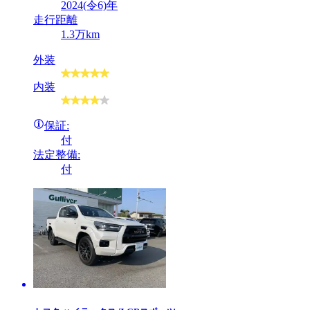
2024(令6)年
走行距離
1.3万km
外装
内装
保証:
付
法定整備:
付