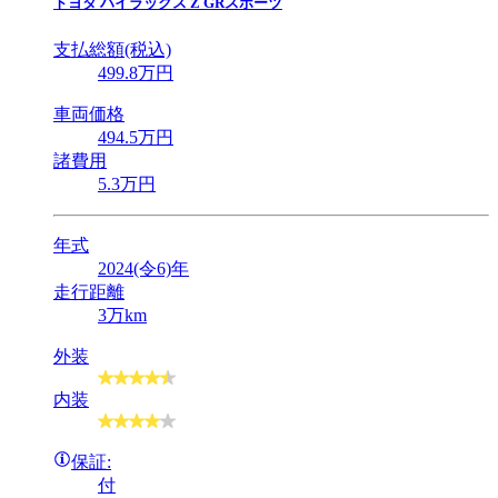
トヨタ
ハイラックス Z GRスポーツ
支払総額(税込)
499
.8
万円
車両価格
494
.5
万円
諸費用
5
.3
万円
年式
2024(令6)年
走行距離
3万km
外装
内装
保証:
付