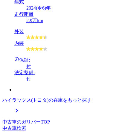
年式
2024(令6)年
走行距離
2.9万km
外装
内装
保証:
付
法定整備:
付
ハイラックス(トヨタ)の在庫をもっと探す
中古車のガリバーTOP
中古車検索