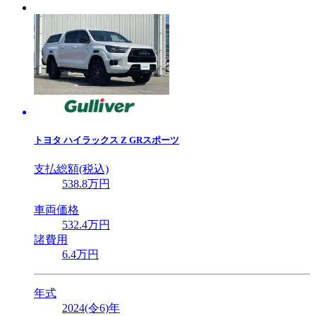
トヨタ
ハイラックス Z GRスポーツ
支払総額(税込)
538
.8
万円
車両価格
532
.4
万円
諸費用
6
.4
万円
年式
2024(令6)年