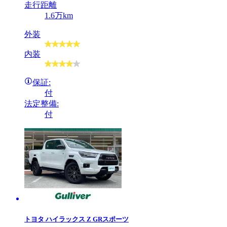
走行距離
1.6万km
外装
内装
保証:
付
法定整備:
付
トヨタ
ハイラックス Z GRスポーツ