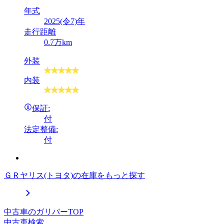
年式
2025(令7)年
走行距離
0.7万km
外装
内装
保証:
付
法定整備:
付
ＧＲヤリス(トヨタ)の在庫をもっと探す
中古車のガリバーTOP
中古車検索