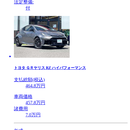
法定整備:
付
トヨタ
ＧＲヤリス RZ ハイパフォーマンス
支払総額(税込)
464
.8
万円
車両価格
457
.8
万円
諸費用
7
.0
万円