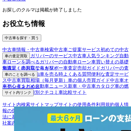
お探しのクルマは掲載が終了しました
お役立ち情報
中古車を探す・買う
中古車情報・中古車検索
中古車ご提案サービス
初めての中古
車購入ガイド
ガリバーのサービス
中古車人気ランキング
自動
車の査定買取
車ローンを調べる
ガリバーの自動車ローン
車買い替えの基礎
車査定・車買取ならガリバー
車査定売却ガイド
ガリバーの査
知識
近くのお店で車を探す
定が選ばれる理由
車を売る時よくある質問
便利な査定サービ
車のことを調べる
ス
中古車買取相場（毎月更新）
車の個人売買ガイド
中古車オ
車初心者まとめ
自動車ニュース
新車・中古車カタログ
車の燃
ークションガイド
費を調べる
車種別クチコミ
車比較サイト
サイト内リンク
サイト内検索
サイトマップ
サイトの使用条件
利用規約
個人情
報の保護について
保険代理店業務に関する基本方針
古物営業
法に基づく表示
アフィリエイトパートナー募集
お客様の声
会
社案内