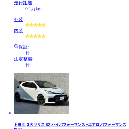
走行距離
0.1万km
外装
内装
保証:
付
法定整備:
付
トヨタ
ＧＲヤリス RZ ハイパフォーマンス +エアロ パフォーマンス