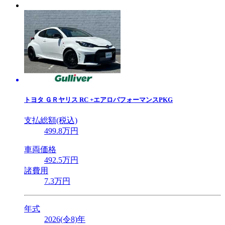
トヨタ
ＧＲヤリス RC +エアロパフォーマンスPKG
支払総額(税込)
499
.8
万円
車両価格
492
.5
万円
諸費用
7
.3
万円
年式
2026(令8)年