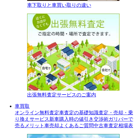
車下取りと車買い取りの違い
出張無料査定サービスのご案内
車買取
オンライン無料査定
車査定の基礎知識
査定・売却・乗
り換えサービス
新車購入時の値引き交渉術
ガリバーで
売るメリット
車売却よくあるご質問
中古車査定相場表