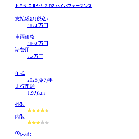
トヨタ
ＧＲヤリス RZ ハイパフォーマンス
支払総額(税込)
487
.8
万円
車両価格
480
.6
万円
諸費用
7
.2
万円
年式
2025(令7)年
走行距離
1.9万km
外装
内装
保証: