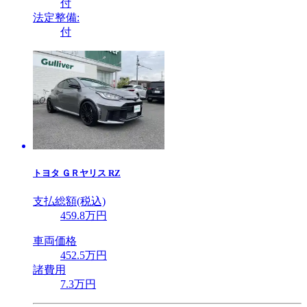
付
法定整備:
付
トヨタ
ＧＲヤリス RZ
支払総額(税込)
459
.8
万円
車両価格
452
.5
万円
諸費用
7
.3
万円