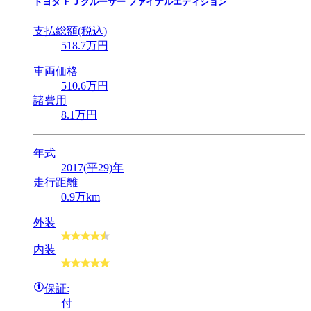
トヨタ
ＦＪクルーザー ファイナルエディション
支払総額(税込)
518
.7
万円
車両価格
510
.6
万円
諸費用
8
.1
万円
年式
2017(平29)年
走行距離
0.9万km
外装
内装
保証:
付