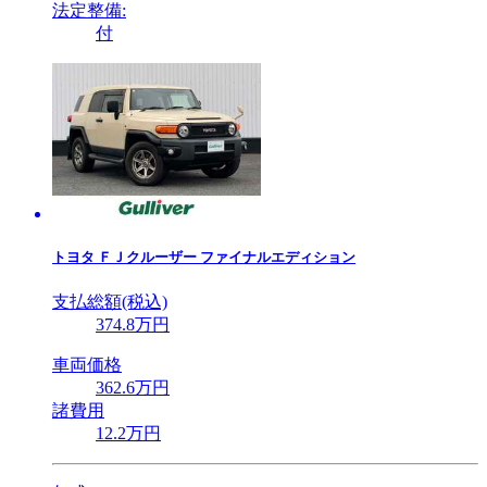
法定整備:
付
トヨタ
ＦＪクルーザー ファイナルエディション
支払総額(税込)
374
.8
万円
車両価格
362
.6
万円
諸費用
12
.2
万円