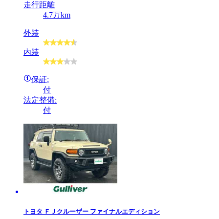
走行距離
4.7万km
外装
内装
保証:
付
法定整備:
付
トヨタ
ＦＪクルーザー ファイナルエディション