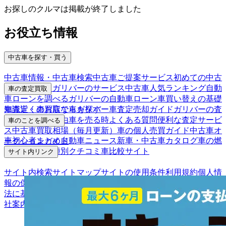
お探しのクルマは掲載が終了しました
お役立ち情報
中古車を探す・買う
中古車情報・中古車検索
中古車ご提案サービス
初めての中古
車購入ガイド
ガリバーのサービス
中古車人気ランキング
自動
車の査定買取
車ローンを調べる
ガリバーの自動車ローン
車買い替えの基礎
車査定・車買取ならガリバー
車査定売却ガイド
ガリバーの査
知識
近くのお店で車を探す
定が選ばれる理由
車を売る時よくある質問
便利な査定サービ
車のことを調べる
ス
中古車買取相場（毎月更新）
車の個人売買ガイド
中古車オ
車初心者まとめ
自動車ニュース
新車・中古車カタログ
車の燃
ークションガイド
費を調べる
車種別クチコミ
車比較サイト
サイト内リンク
サイト内検索
サイトマップ
サイトの使用条件
利用規約
個人情
報の保護について
保険代理店業務に関する基本方針
古物営業
法に基づく表示
アフィリエイトパートナー募集
お客様の声
会
社案内