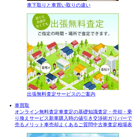
車下取りと車買い取りの違い
出張無料査定サービスのご案内
車買取
オンライン無料査定
車査定の基礎知識
査定・売却・乗
り換えサービス
新車購入時の値引き交渉術
ガリバーで
売るメリット
車売却よくあるご質問
中古車査定相場表