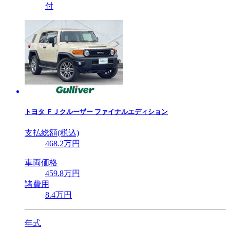
付
トヨタ
ＦＪクルーザー ファイナルエディション
支払総額(税込)
468
.2
万円
車両価格
459
.8
万円
諸費用
8
.4
万円
年式