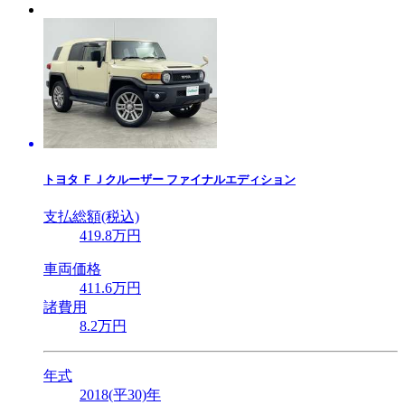
トヨタ
ＦＪクルーザー ファイナルエディション
支払総額(税込)
419
.8
万円
車両価格
411
.6
万円
諸費用
8
.2
万円
年式
2018(平30)年