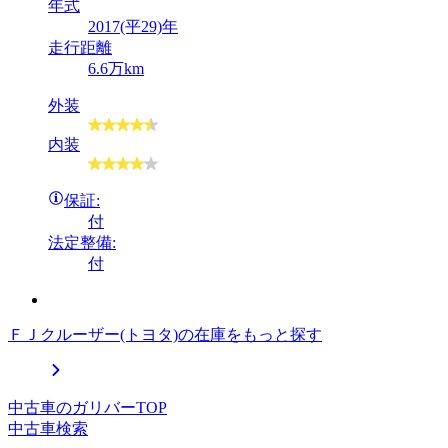
年式
2017(平29)年
走行距離
6.6万km
外装
内装
保証:
付
法定整備:
付
ＦＪクルーザー(トヨタ)の在庫をもっと探す
中古車のガリバーTOP
中古車検索