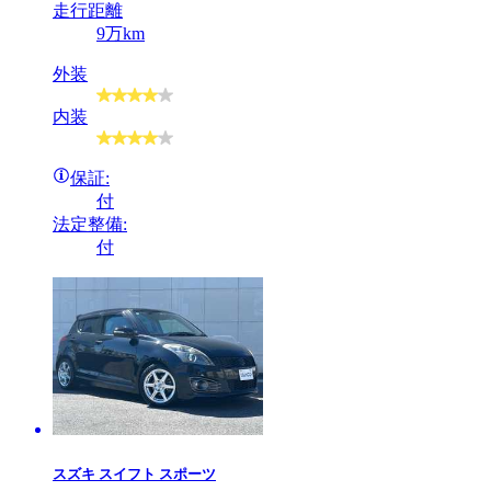
走行距離
9万km
外装
内装
保証:
付
法定整備:
付
スズキ
スイフト スポーツ