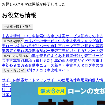
お探しのクルマは掲載が終了しました
お役立ち情報
中古車を探す・買う
中古車情報・中古車検索
中古車ご提案サービス
初めての中古
車購入ガイド
ガリバーのサービス
中古車人気ランキング
自動
車の査定買取
車ローンを調べる
ガリバーの自動車ローン
車買い替えの基礎
車査定・車買取ならガリバー
車査定売却ガイド
ガリバーの査
知識
近くのお店で車を探す
定が選ばれる理由
車を売る時よくある質問
便利な査定サービ
車のことを調べる
ス
中古車買取相場（毎月更新）
車の個人売買ガイド
中古車オ
車初心者まとめ
自動車ニュース
新車・中古車カタログ
車の燃
ークションガイド
費を調べる
車種別クチコミ
車比較サイト
サイト内リンク
サイト内検索
サイトマップ
サイトの使用条件
利用規約
個人情
報の保護について
保険代理店業務に関する基本方針
古物営業
法に基づく表示
アフィリエイトパートナー募集
お客様の声
会
社案内