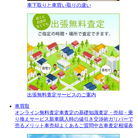
車下取りと車買い取りの違い
出張無料査定サービスのご案内
車買取
オンライン無料査定
車査定の基礎知識
査定・売却・乗
り換えサービス
新車購入時の値引き交渉術
ガリバーで
売るメリット
車売却よくあるご質問
中古車査定相場表