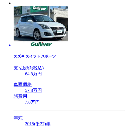
スズキ
スイフト スポーツ
支払総額(税込)
64
.8
万円
車両価格
57
.8
万円
諸費用
7
.0
万円
年式
2015(平27)年