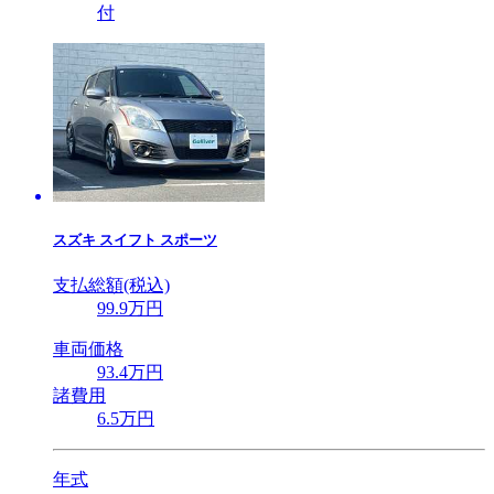
付
スズキ
スイフト スポーツ
支払総額(税込)
99
.9
万円
車両価格
93
.4
万円
諸費用
6
.5
万円
年式