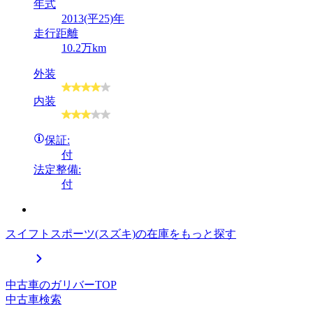
年式
2013(平25)年
走行距離
10.2万km
外装
内装
保証:
付
法定整備:
付
スイフトスポーツ(スズキ)の在庫をもっと探す
中古車のガリバーTOP
中古車検索