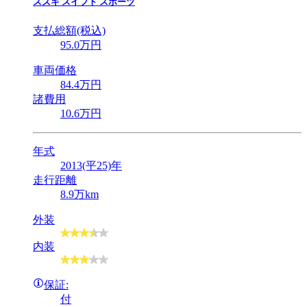
スズキ
スイフト スポーツ
支払総額(税込)
95
.0
万円
車両価格
84
.4
万円
諸費用
10
.6
万円
年式
2013(平25)年
走行距離
8.9万km
外装
内装
保証:
付