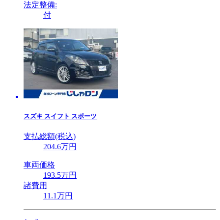
法定整備:
付
スズキ
スイフト スポーツ
支払総額(税込)
204
.6
万円
車両価格
193
.5
万円
諸費用
11
.1
万円