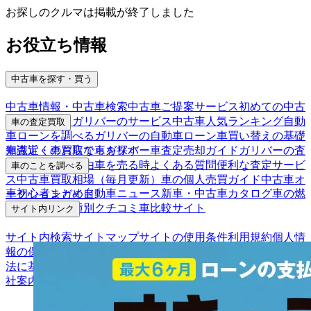
お探しのクルマは掲載が終了しました
お役立ち情報
中古車を探す・買う
中古車情報・中古車検索
中古車ご提案サービス
初めての中古
車購入ガイド
ガリバーのサービス
中古車人気ランキング
自動
車の査定買取
車ローンを調べる
ガリバーの自動車ローン
車買い替えの基礎
車査定・車買取ならガリバー
車査定売却ガイド
ガリバーの査
知識
近くのお店で車を探す
定が選ばれる理由
車を売る時よくある質問
便利な査定サービ
車のことを調べる
ス
中古車買取相場（毎月更新）
車の個人売買ガイド
中古車オ
車初心者まとめ
自動車ニュース
新車・中古車カタログ
車の燃
ークションガイド
費を調べる
車種別クチコミ
車比較サイト
サイト内リンク
サイト内検索
サイトマップ
サイトの使用条件
利用規約
個人情
報の保護について
保険代理店業務に関する基本方針
古物営業
法に基づく表示
アフィリエイトパートナー募集
お客様の声
会
社案内