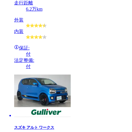
走行距離
6.2万km
外装
内装
保証:
付
法定整備:
付
スズキ
アルト ワークス