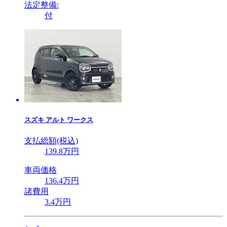
法定整備:
付
スズキ
アルト ワークス
支払総額(税込)
139
.8
万円
車両価格
136
.4
万円
諸費用
3
.4
万円