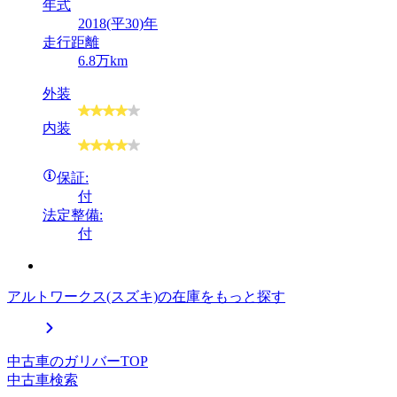
年式
2018(平30)年
走行距離
6.8万km
外装
内装
保証:
付
法定整備:
付
アルトワークス(スズキ)の在庫をもっと探す
中古車のガリバーTOP
中古車検索