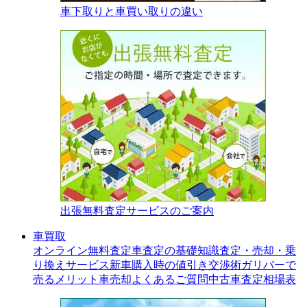
車下取りと車買い取りの違い
出張無料査定サービスのご案内
車買取
オンライン無料査定
車査定の基礎知識
査定・売却・乗
り換えサービス
新車購入時の値引き交渉術
ガリバーで
売るメリット
車売却よくあるご質問
中古車査定相場表