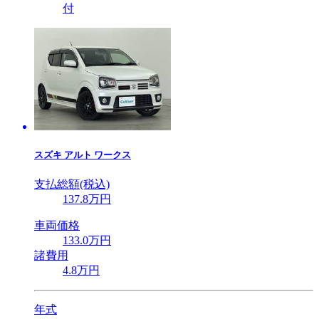
付
スズキ
アルト ワークス
支払総額(税込)
137
.8
万円
車両価格
133
.0
万円
諸費用
4
.8
万円
年式