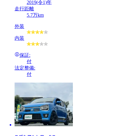
2019(令1)年
走行距離
5.7万km
外装
内装
保証:
付
法定整備:
付