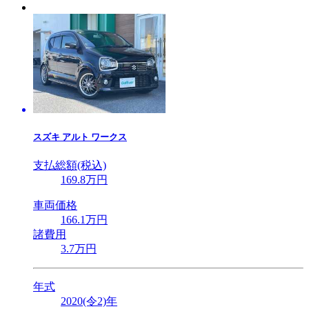
スズキ
アルト ワークス
支払総額(税込)
169
.8
万円
車両価格
166
.1
万円
諸費用
3
.7
万円
年式
2020(令2)年