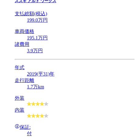
スズキ
アルト ワークス
支払総額(税込)
199
.0
万円
車両価格
195
.1
万円
諸費用
3
.9
万円
年式
2019(平31)年
走行距離
1.7万km
外装
内装
保証:
付