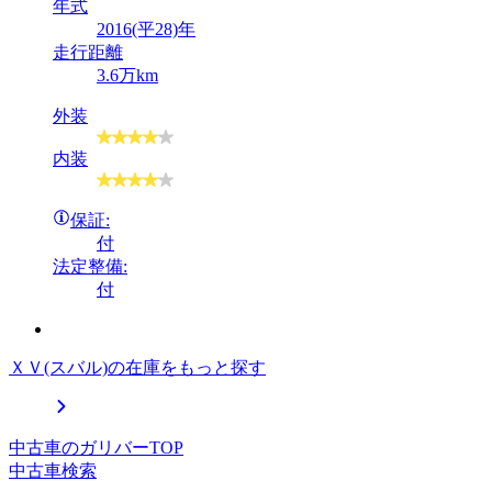
年式
2016(平28)年
走行距離
3.6万km
外装
内装
保証:
付
法定整備:
付
ＸＶ(スバル)の在庫をもっと探す
中古車のガリバーTOP
中古車検索