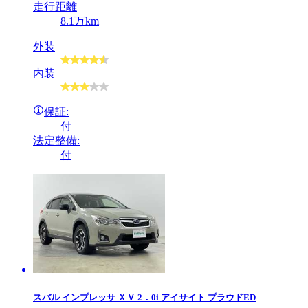
走行距離
8.1万km
外装
内装
保証:
付
法定整備:
付
スバル
インプレッサ ＸＶ 2．0i アイサイト プラウドED