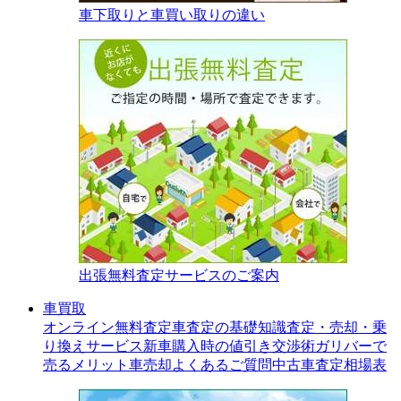
車下取りと車買い取りの違い
出張無料査定サービスのご案内
車買取
オンライン無料査定
車査定の基礎知識
査定・売却・乗
り換えサービス
新車購入時の値引き交渉術
ガリバーで
売るメリット
車売却よくあるご質問
中古車査定相場表