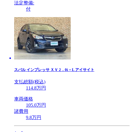
法定整備:
付
スバル
インプレッサ ＸＶ 2．0i－L アイサイト
支払総額(税込)
114
.8
万円
車両価格
105
.0
万円
諸費用
9
.8
万円