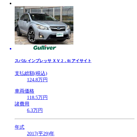
スバル
インプレッサ ＸＶ 2．0i アイサイト
支払総額(税込)
124
.8
万円
車両価格
118
.5
万円
諸費用
6
.3
万円
年式
2017(平29)年