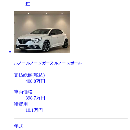
付
ルノー
ルノー メガーヌ ルノー スポール
支払総額(税込)
408
.8
万円
車両価格
398
.7
万円
諸費用
10
.1
万円
年式