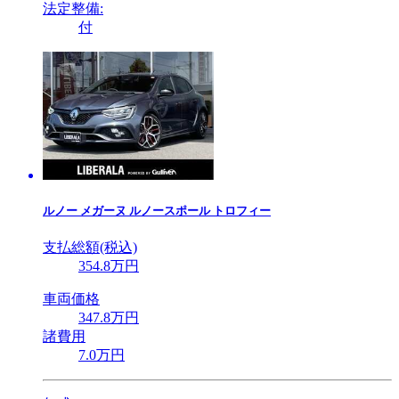
法定整備:
付
ルノー
メガーヌ ルノースポール トロフィー
支払総額(税込)
354
.8
万円
車両価格
347
.8
万円
諸費用
7
.0
万円