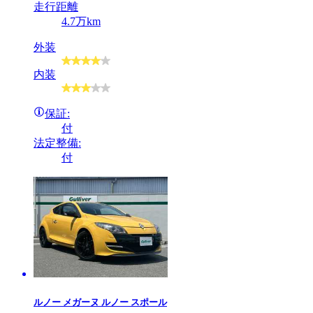
走行距離
4.7万km
外装
内装
保証:
付
法定整備:
付
ルノー
メガーヌ ルノー スポール