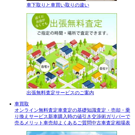
車下取りと車買い取りの違い
出張無料査定サービスのご案内
車買取
オンライン無料査定
車査定の基礎知識
査定・売却・乗
り換えサービス
新車購入時の値引き交渉術
ガリバーで
売るメリット
車売却よくあるご質問
中古車査定相場表