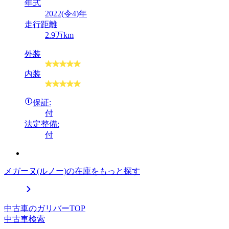
年式
2022(令4)年
走行距離
2.9万km
外装
内装
保証:
付
法定整備:
付
メガーヌ(ルノー)の在庫をもっと探す
中古車のガリバーTOP
中古車検索