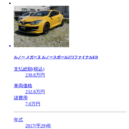
ルノー
メガーヌ ルノースポール273ファイナルED
支払総額(税込)
239
.8
万円
車両価格
232
.8
万円
諸費用
7
.0
万円
年式
2017(平29)年