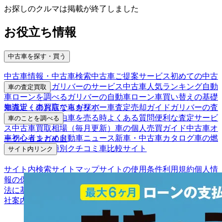
お探しのクルマは掲載が終了しました
お役立ち情報
中古車を探す・買う
中古車情報・中古車検索
中古車ご提案サービス
初めての中古
車購入ガイド
ガリバーのサービス
中古車人気ランキング
自動
車の査定買取
車ローンを調べる
ガリバーの自動車ローン
車買い替えの基礎
車査定・車買取ならガリバー
車査定売却ガイド
ガリバーの査
知識
近くのお店で車を探す
定が選ばれる理由
車を売る時よくある質問
便利な査定サービ
車のことを調べる
ス
中古車買取相場（毎月更新）
車の個人売買ガイド
中古車オ
車初心者まとめ
自動車ニュース
新車・中古車カタログ
車の燃
ークションガイド
費を調べる
車種別クチコミ
車比較サイト
サイト内リンク
サイト内検索
サイトマップ
サイトの使用条件
利用規約
個人情
報の保護について
保険代理店業務に関する基本方針
古物営業
法に基づく表示
アフィリエイトパートナー募集
お客様の声
会
社案内