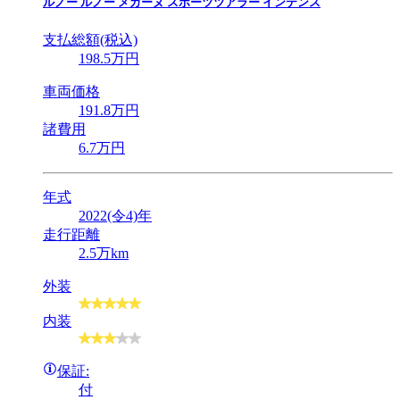
ルノー
ルノー メガーヌ スポーツツアラー インテンス
支払総額(税込)
198
.5
万円
車両価格
191
.8
万円
諸費用
6
.7
万円
年式
2022(令4)年
走行距離
2.5万km
外装
内装
保証:
付