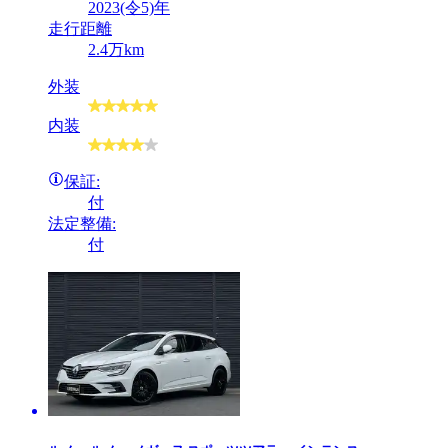
2023(令5)年
走行距離
2.4万km
外装
内装
保証:
付
法定整備:
付