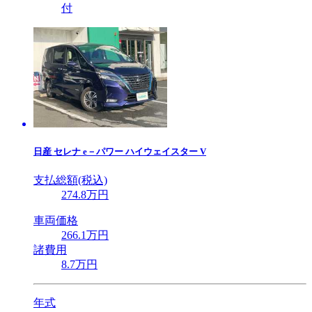
付
日産
セレナ e－パワー ハイウェイスター V
支払総額(税込)
274
.8
万円
車両価格
266
.1
万円
諸費用
8
.7
万円
年式