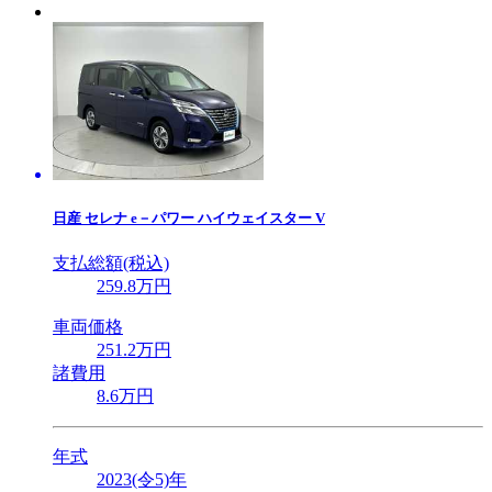
日産
セレナ e－パワー ハイウェイスター V
支払総額(税込)
259
.8
万円
車両価格
251
.2
万円
諸費用
8
.6
万円
年式
2023(令5)年