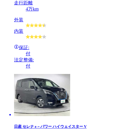
走行距離
4万km
外装
内装
保証:
付
法定整備:
付
日産
セレナ e－パワー ハイウェイスター V