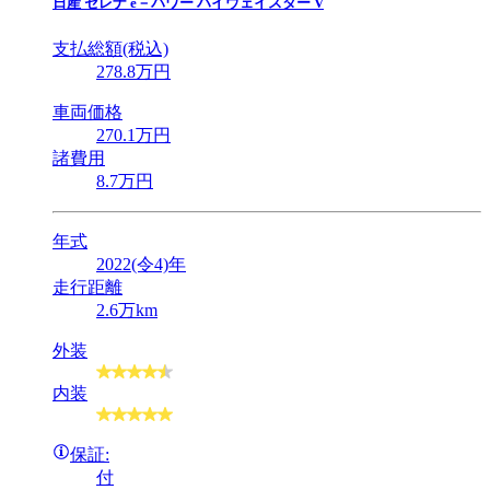
日産
セレナ e－パワー ハイウェイスター V
支払総額(税込)
278
.8
万円
車両価格
270
.1
万円
諸費用
8
.7
万円
年式
2022(令4)年
走行距離
2.6万km
外装
内装
保証:
付