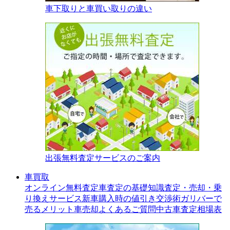
車下取りと車買い取りの違い
出張無料査定サービスのご案内
車買取
オンライン無料査定
車査定の基礎知識
査定・売却・乗
り換えサービス
新車購入時の値引き交渉術
ガリバーで
売るメリット
車売却よくあるご質問
中古車査定相場表