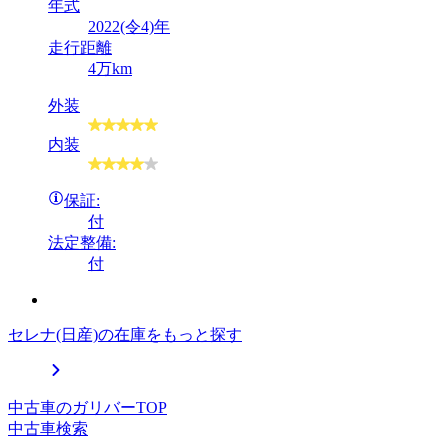
年式
2022(令4)年
走行距離
4万km
外装
内装
保証:
付
法定整備:
付
セレナ(日産)の在庫をもっと探す
中古車のガリバーTOP
中古車検索