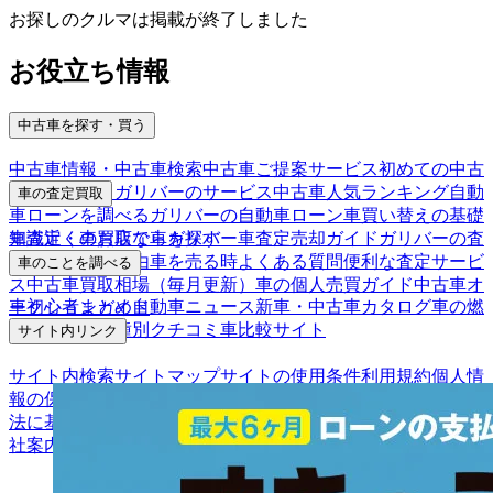
お探しのクルマは掲載が終了しました
お役立ち情報
中古車を探す・買う
中古車情報・中古車検索
中古車ご提案サービス
初めての中古
車購入ガイド
ガリバーのサービス
中古車人気ランキング
自動
車の査定買取
車ローンを調べる
ガリバーの自動車ローン
車買い替えの基礎
車査定・車買取ならガリバー
車査定売却ガイド
ガリバーの査
知識
近くのお店で車を探す
定が選ばれる理由
車を売る時よくある質問
便利な査定サービ
車のことを調べる
ス
中古車買取相場（毎月更新）
車の個人売買ガイド
中古車オ
車初心者まとめ
自動車ニュース
新車・中古車カタログ
車の燃
ークションガイド
費を調べる
車種別クチコミ
車比較サイト
サイト内リンク
サイト内検索
サイトマップ
サイトの使用条件
利用規約
個人情
報の保護について
保険代理店業務に関する基本方針
古物営業
法に基づく表示
アフィリエイトパートナー募集
お客様の声
会
社案内