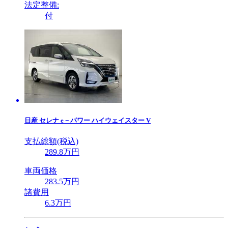
法定整備:
付
日産
セレナ e－パワー ハイウェイスター V
支払総額(税込)
289
.8
万円
車両価格
283
.5
万円
諸費用
6
.3
万円